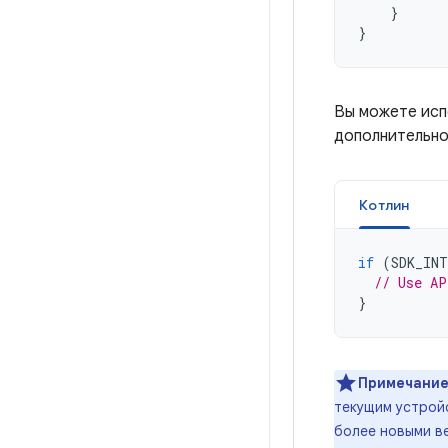
}
}
Вы можете ис
дополнительно
Котлин
if
(
SDK_IN
// Use AP
}
Примечание
текущим устрой
более новыми ве