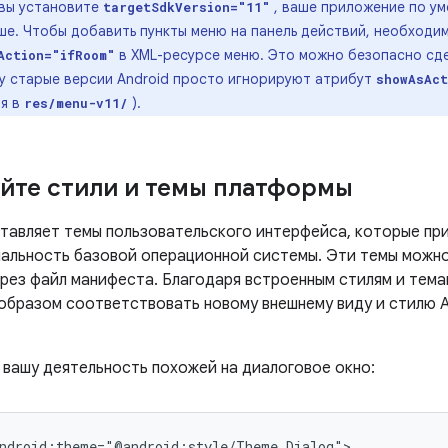
 вы установите
, ваше приложение по у
targetSdkVersion="11"
ыше. Чтобы добавить пункты меню на панель действий, необходи
в XML-ресурсе меню. Это можно безопасно сде
Action="ifRoom"
ку старые версии Android просто игнорируют атрибут
showAsAct
ия в
).
res/menu-v11/
йте стили и темы платформы
ставляет темы пользовательского интерфейса, которые п
нальность базовой операционной системы. Эти темы можно
рез файл манифеста. Благодаря встроенным стилям и тема
образом соответствовать новому внешнему виду и стилю A
 вашу деятельность похожей на диалоговое окно:
ndroid:theme="@android:style/Theme.Dialog">