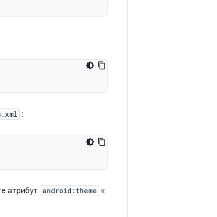
s.xml
:
те атрибут
android:theme
к