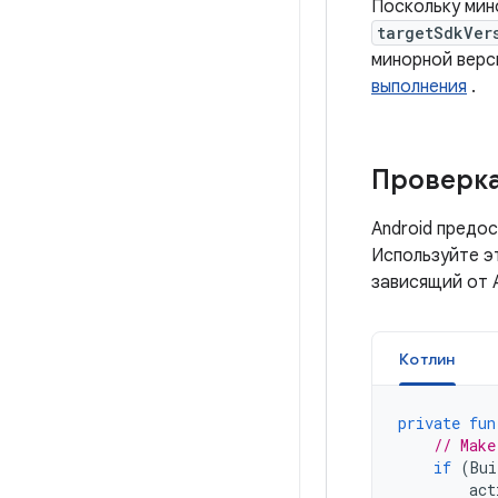
Поскольку мин
targetSdkVer
минорной верс
выполнения
.
Проверка
Android предо
Используйте эт
зависящий от A
Котлин
private
fun
// Make
if
(
Bui
act