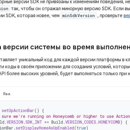
орные версии SDK не привязаны к изменениям поведения, 
sion
так, чтобы он отражал минорную версию SDK. Если вы 
ии SDK, которая новее, чем
minSdkVersion
, проверьте
ве
 версии системы во время выполне
ставляет уникальный код для каждой версии платформы в к
и коды в своём приложении для создания условий, которые
PI более высоких уровней, будет выполняться только при н
Ява
setUpActionBar
()
{
 sure we're running on Honeycomb or higher to use Actio
ld
.
VERSION
.
SDK_INT
>
=
Build
.
VERSION_CODES
.
HONEYCOMB
)
{
ionBar
.
setDisplayHomeAsUpEnabled
(
true
)