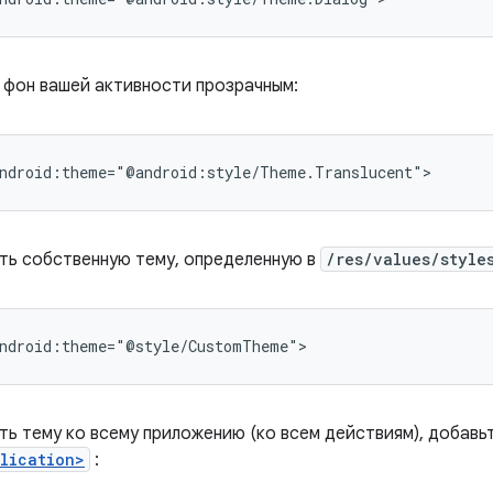
 фон вашей активности прозрачным:
ndroid:theme="@android:style/Theme.Translucent">
ть собственную тему, определенную в
/res/values/style
ndroid:theme="@style/CustomTheme">
ть тему ко всему приложению (ко всем действиям), добавь
lication>
: