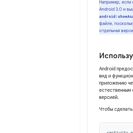
Например, если
Android 3.0 и в
android:showAs
файле, посколь
отдельная верс
Использу
Android предо
вид и функцио
приложению че
естественным 
версией.
Чтобы сделать
<activity
a