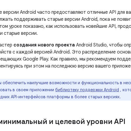
е версии Android часто предоставляют отличные API для в
лжать поддерживать старые версии Android, пока не появи
том уроке показано, как использовать новейшие API, прод
и старые версии.
мастер
создания нового проекта
Android Studio, чтобы о
ойств с каждой версией Android. Это распределение основ
сещающих Google Play. Как правило, мы рекомендуем подд
иентируясь при этом на последнюю версию вашего приложе
 обеспечить наилучшие возможности и функциональность в неск
зовать в своем приложении
библиотеку поддержки Android
, кот
едних API-интерфейсов платформы в более старых версиях.
минимальный и целевой уровни API