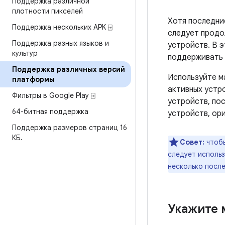
Поддержка различной
плотности пикселей
Хотя последни
Поддержка нескольких APK ⍈
следует продо
Поддержка разных языков и
устройств. В э
культур
поддерживать 
Поддержка различных версий
Используйте 
платформы
активных устр
Фильтры в Google Play ⍈
устройств, по
64-битная поддержка
устройств, ор
Поддержка размеров страниц 16
КБ
.
Совет:
чтобы
следует исполь
несколько посл
Укажите 