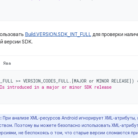
пользовать
Build.VERSION.SDK_INT_FULL
для проверки налич
й версии SDK.
Ява
T_FULL
>
=
VERSION_CODES_FULL
.
[
MAJOR
or
MINOR
RELEASE
]
)
Is introduced in a major or minor SDK release
:
При анализе XML-ресурсов Android игнорирует XML-атрибуты,
ством. Поэтому вы можете безопасно использовать XML-атрибу
рсиями, не беспокоясь о том, что старые версии сломаются пр