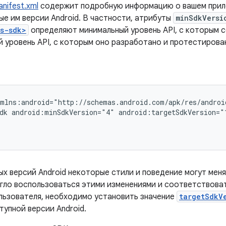
nifest.xml
содержит подробную информацию о вашем прил
е им версии Android. В частности, атрибуты
minSdkVersi
es-sdk>
определяют минимальный уровень API, с которым 
й уровень API, с которым оно разработано и протестирова
xmlns:android="http://schemas.android.com/apk/res/androi
dk
android:minSdkVersion="4"
android:targetSdkVersion="
х версий Android некоторые стили и поведение могут меня
гло воспользоваться этими изменениями и соответствова
льзователя, необходимо установить значение
targetSdkV
упной версии Android.