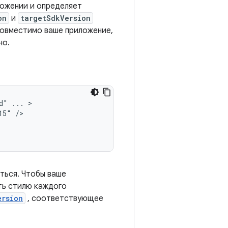
ожении и определяет
on
и
targetSdkVersion
совместимо ваше приложение,
но.
d"
...
15"
ться. Чтобы ваше
ть стилю каждого
ersion
, соответствующее