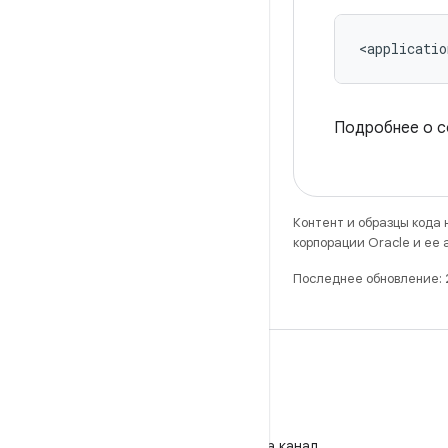
<applicatio
Подробнее о с
Контент и образцы кода
корпорации Oracle и ее
Последнее обновление:
WeChat
Подпишитесь на канал