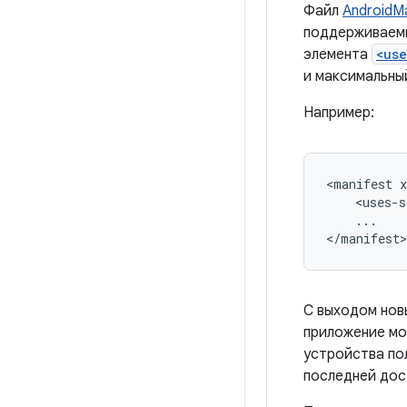
Файл
AndroidMa
поддерживаемы
элемента
<us
и максимальны
Например:
<manifest
<uses-s
...

</manifest>
С выходом новы
приложение мо
устройства по
последней дост