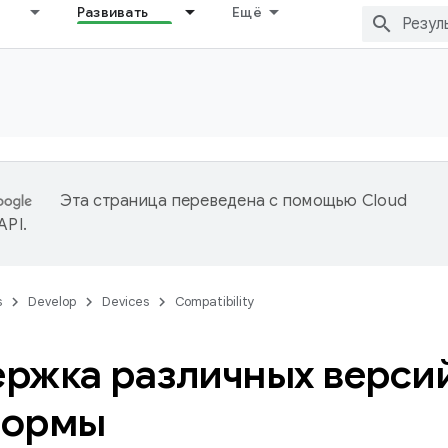
Развивать
Ещё
Эта страница переведена с помощью
Cloud
 API
.
s
Develop
Devices
Compatibility
ржка различных верси
формы