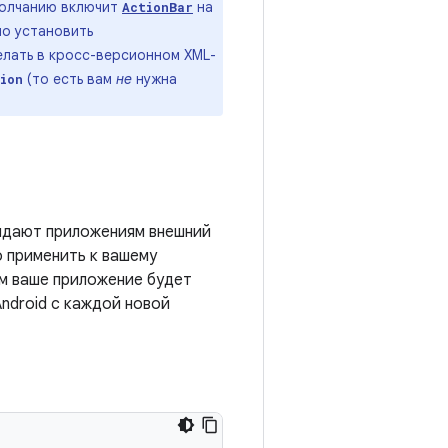
молчанию включит
на
ActionBar
мо установить
лать в кросс-версионном XML-
(то есть вам
не
нужна
ion
ридают приложениям внешний
 применить к вашему
м ваше приложение будет
ndroid с каждой новой