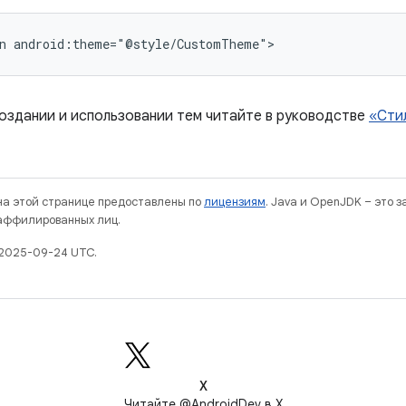
n
android:theme="@style/CustomTheme">
оздании и использовании тем читайте в руководстве
«Сти
 на этой странице предоставлены по
лицензиям
. Java и OpenJDK – это 
 аффилированных лиц.
 2025-09-24 UTC.
X
Читайте @AndroidDev в X