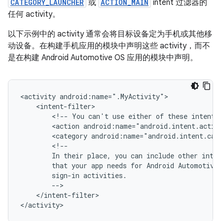
CATEGORY_LAUNCHER
或
ACTION_MAIN
intent 过滤器的
任何 activity。
以下示例中的 activity 通常会将目标设备定为手机或其他移
动设备。在构建手机应用的模块中声明这些 activity，而不
是在构建 Android Automotive OS 应用的模块中声明。
<activity
<!--
You
can't
use
either
of
these
intents
<action
android:name="android.intent.actio
<category
android:name="android.intent.cat
In
their
place,
you
can
include
other
inte
that
your
app
needs
for
Android
Automotive
sign-in
</intent-filter>
