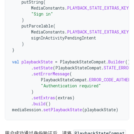
putString
(
MediaConstants
.
PLAYBACK_STATE_EXTRAS_KEY_E
"Sign in"
)
putParcelable
(
MediaConstants
.
PLAYBACK_STATE_EXTRAS_KEY_E
signInActivityPendingIntent
)
}
val
playbackState
=
PlaybackStateCompat
.
Builder
()
.
setState
(
PlaybackStateCompat
.
STATE_ERROR
,
.
setErrorMessage
(
PlaybackStateCompat
.
ERROR_CODE_AUTHENT
"Authentication required"
)
.
setExtras
(
extras
)
.
build
()
mediaSession
.
setPlaybackState
(
playbackState
)
用户成功通过身份验证后，请将
PlaybackStateCompat