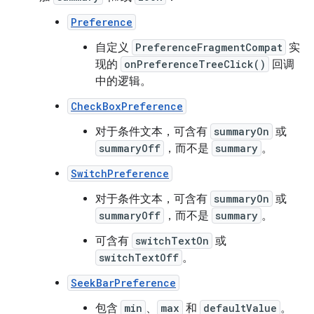
Preference
自定义
PreferenceFragmentCompat
实
现的
onPreferenceTreeClick()
回调
中的逻辑。
CheckBoxPreference
对于条件文本，可含有
summaryOn
或
summaryOff
，而不是
summary
。
SwitchPreference
对于条件文本，可含有
summaryOn
或
summaryOff
，而不是
summary
。
可含有
switchTextOn
或
switchTextOff
。
SeekBarPreference
包含
min
、
max
和
defaultValue
。