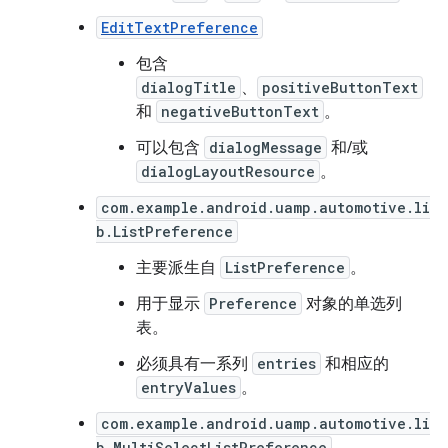
EditTextPreference
包含
dialogTitle
、
positiveButtonText
和
negativeButtonText
。
可以包含
dialogMessage
和/或
dialogLayoutResource
。
com.example.android.uamp.automotive.li
b.ListPreference
主要派生自
ListPreference
。
用于显示
Preference
对象的单选列
表。
必须具有一系列
entries
和相应的
entryValues
。
com.example.android.uamp.automotive.li
b.MultiSelectListPreference