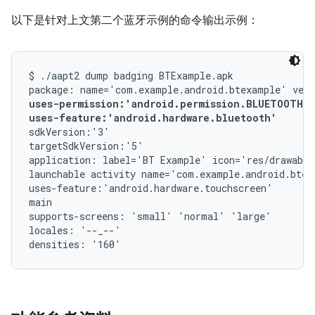
以下是针对上文第二个蓝牙示例的命令输出示例：
$ ./aapt2 dump badging BTExample.apk

uses-permission:'android.permission.BLUETOOTH_A
uses-feature:'android.hardware.bluetooth'
sdkVersion:'3'

targetSdkVersion:'5'

application: label='BT Example' icon='res/drawable
launchable activity name='com.example.android.btex
uses-feature:'android.hardware.touchscreen'

main

supports-screens: 'small' 'normal' 'large'

locales: '--_--'
