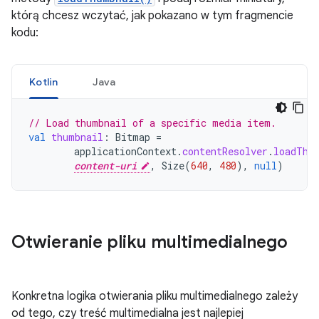
którą chcesz wczytać, jak pokazano w tym fragmencie
kodu:
Kotlin
Java
// Load thumbnail of a specific media item.
val
thumbnail
:
Bitmap
=
applicationContext
.
contentResolver
.
loadThu
content-uri
,
Size
(
640
,
480
),
null
)
Otwieranie pliku multimedialnego
Konkretna logika otwierania pliku multimedialnego zależy
od tego, czy treść multimedialna jest najlepiej