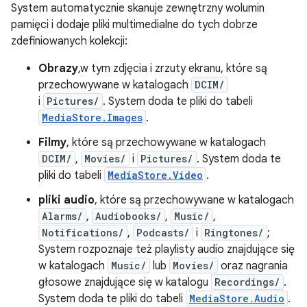
System automatycznie skanuje zewnętrzny wolumin
pamięci i dodaje pliki multimedialne do tych dobrze
zdefiniowanych kolekcji:
Obrazy
,w tym zdjęcia i zrzuty ekranu, które są
przechowywane w katalogach
DCIM/
i
Pictures/
. System doda te pliki do tabeli
MediaStore.Images
.
Filmy
, które są przechowywane w katalogach
DCIM/
,
Movies/
i
Pictures/
. System doda te
pliki do tabeli
MediaStore.Video
.
pliki audio
, które są przechowywane w katalogach
Alarms/
,
Audiobooks/
,
Music/
,
Notifications/
,
Podcasts/
i
Ringtones/
;
System rozpoznaje też playlisty audio znajdujące się
w katalogach
Music/
lub
Movies/
oraz nagrania
głosowe znajdujące się w katalogu
Recordings/
.
System doda te pliki do tabeli
MediaStore.Audio
.