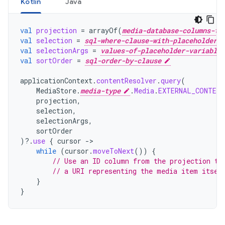
Kotlin
Java
val
projection
=
arrayOf
(
media-database-columns-to
val
selection
=
sql-where-clause-with-placeholder-v
val
selectionArgs
=
values-of-placeholder-variables
val
sortOrder
=
sql-order-by-clause
applicationContext
.
contentResolver
.
query
(
MediaStore
.
media-type
.
Media
.
EXTERNAL_CONTENT
projection
,
selection
,
selectionArgs
,
sortOrder
)
?.
use
{
cursor
->
while
(
cursor
.
moveToNext
())
{
// Use an ID column from the projection to
// a URI representing the media item itsel
}
}