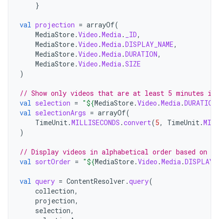
}
val
projection
=
arrayOf
(
MediaStore
.
Video
.
Media
.
_ID
,
MediaStore
.
Video
.
Media
.
DISPLAY_NAME
,
MediaStore
.
Video
.
Media
.
DURATION
,
MediaStore
.
Video
.
Media
.
SIZE
)
// Show only videos that are at least 5 minutes in
val
selection
=
"
${
MediaStore
.
Video
.
Media
.
DURATION
val
selectionArgs
=
arrayOf
(
TimeUnit
.
MILLISECONDS
.
convert
(
5
,
TimeUnit
.
MIN
)
// Display videos in alphabetical order based on t
val
sortOrder
=
"
${
MediaStore
.
Video
.
Media
.
DISPLAY_
val
query
=
ContentResolver
.
query
(
collection
,
projection
,
selection
,