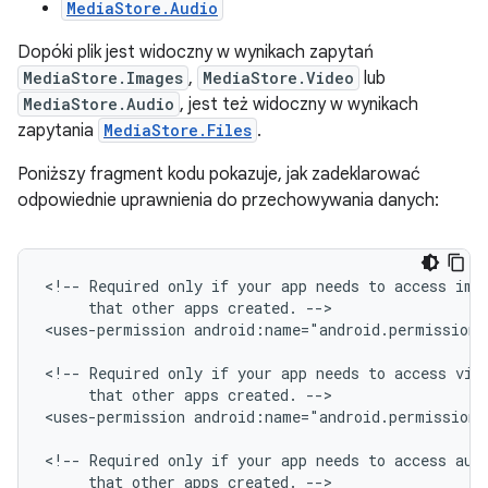
MediaStore.Audio
Dopóki plik jest widoczny w wynikach zapytań
MediaStore.Images
,
MediaStore.Video
lub
MediaStore.Audio
, jest też widoczny w wynikach
zapytania
MediaStore.Files
.
Poniższy fragment kodu pokazuje, jak zadeklarować
odpowiednie uprawnienia do przechowywania danych:
<!--
Required
only
if
your
app
needs
to
access
ima
that
other
apps
created.
-->

<uses-permission
android:name="android.permission.
<!--
Required
only
if
your
app
needs
to
access
that
other
apps
created.
-->

<uses-permission
android:name="android.permission.
<!--
Required
only
if
your
app
needs
to
access
aud
that
other
apps
created.
-->
