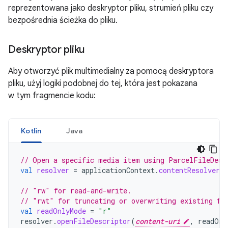
reprezentowana jako deskryptor pliku, strumień pliku czy
bezpośrednia ścieżka do pliku.
Deskryptor pliku
Aby otworzyć plik multimedialny za pomocą deskryptora
pliku, użyj logiki podobnej do tej, która jest pokazana
w tym fragmencie kodu:
Kotlin
Java
// Open a specific media item using ParcelFileDesc
val
resolver
=
applicationContext
.
contentResolver
// "rw" for read-and-write.
// "rwt" for truncating or overwriting existing fi
val
readOnlyMode
=
"r"
resolver
.
openFileDescriptor
(
content-uri
,
readOnl