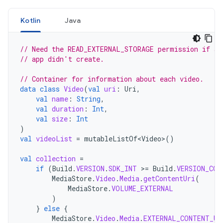
Kotlin
Java
// Need the READ_EXTERNAL_STORAGE permission if ac
// app didn't create.
// Container for information about each video.
data
class
Video
(
val
uri
:
Uri
,
val
name
:
String
,
val
duration
:
Int
,
val
size
:
Int
)
val
videoList
=
mutableListOf<Video>
()
val
collection
=
if
(
Build
.
VERSION
.
SDK_INT
>=
Build
.
VERSION_COD
MediaStore
.
Video
.
Media
.
getContentUri
(
MediaStore
.
VOLUME_EXTERNAL
)
}
else
{
MediaStore
.
Video
.
Media
.
EXTERNAL_CONTENT_UR