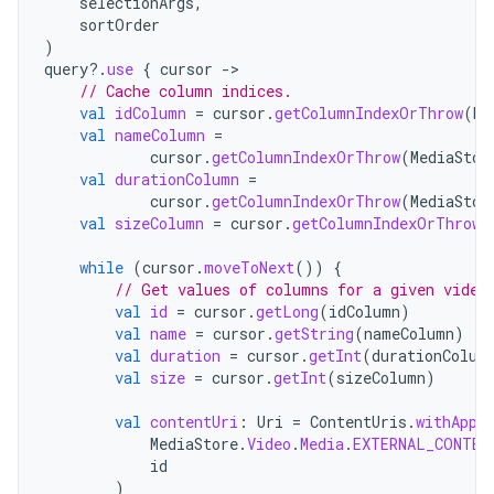
selectionArgs
,
sortOrder
)
query
?.
use
{
cursor
->
// Cache column indices.
val
idColumn
=
cursor
.
getColumnIndexOrThrow
(
Me
val
nameColumn
=
cursor
.
getColumnIndexOrThrow
(
MediaStor
val
durationColumn
=
cursor
.
getColumnIndexOrThrow
(
MediaStor
val
sizeColumn
=
cursor
.
getColumnIndexOrThrow
(
while
(
cursor
.
moveToNext
())
{
// Get values of columns for a given video
val
id
=
cursor
.
getLong
(
idColumn
)
val
name
=
cursor
.
getString
(
nameColumn
)
val
duration
=
cursor
.
getInt
(
durationColum
val
size
=
cursor
.
getInt
(
sizeColumn
)
val
contentUri
:
Uri
=
ContentUris
.
withAppe
MediaStore
.
Video
.
Media
.
EXTERNAL_CONTEN
id
)