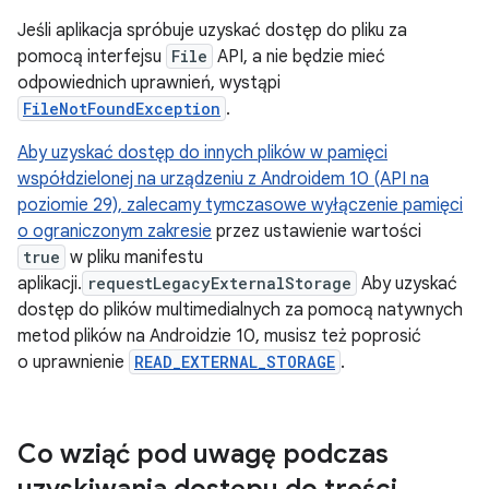
Jeśli aplikacja spróbuje uzyskać dostęp do pliku za
pomocą interfejsu
File
API, a nie będzie mieć
odpowiednich uprawnień, wystąpi
FileNotFoundException
.
Aby uzyskać dostęp do innych plików w pamięci
współdzielonej na urządzeniu z Androidem 10 (API na
poziomie 29), zalecamy
tymczasowe wyłączenie pamięci
o ograniczonym zakresie
przez ustawienie wartości
true
w pliku manifestu
aplikacji.
requestLegacyExternalStorage
Aby uzyskać
dostęp do plików multimedialnych za pomocą natywnych
metod plików na Androidzie 10, musisz też poprosić
o uprawnienie
READ_EXTERNAL_STORAGE
.
Co wziąć pod uwagę podczas