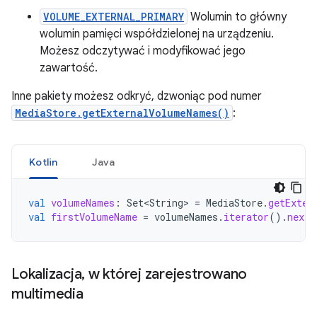
VOLUME_EXTERNAL_PRIMARY
Wolumin to główny
wolumin pamięci współdzielonej na urządzeniu.
Możesz odczytywać i modyfikować jego
zawartość.
Inne pakiety możesz odkryć, dzwoniąc pod numer
MediaStore.getExternalVolumeNames()
:
Kotlin
Java
val
volumeNames
:
Set<String>
=
MediaStore
.
getExter
val
firstVolumeName
=
volumeNames
.
iterator
().
next
(
Lokalizacja
,
w której zarejestrowano
multimedia