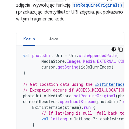
zdjęcia, wywołując funkcję
setRequireOriginal()
i przekazując identyfikator URI zdjęcia, jak pokazano
w tym fragmencie kodu:
Kotlin
Java
val
photoUri
:
Uri
=
Uri
.
withAppendedPath
(
MediaStore
.
Images
.
Media
.
EXTERNAL_CONT
cursor
.
getString
(
idColumnIndex
)
)
// Get location data using the 
Exifinterface 
// Exception occurs if ACCESS_MEDIA_LOCATION 
photoUri
=
MediaStore
.
setRequireOriginal
(
phot
contentResolver
.
openInputStream
(
photoUri
)
?.
us
ExifInterface
(
stream
).
run
{
// If lat/long is null, fall back to 
val
latLong
=
latLong
?:
doubleArrayO
}