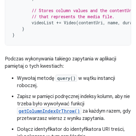
// Stores column values and the contentUri
// that represents the media file.
videoList
+=
Video
(
contentUri
,
name
,
durat
}
}
Podczas wykonywania takiego zapytania w aplikacji
pamiętaj o tych kwestiach:
Wywołaj metodę
query()
w wątku instancji
roboczej.
Zapisz w pamięci podręcznej indeksy kolumn, aby nie
trzeba było wywoływać funkcji
getColumnIndexOrThrow()
za każdym razem, gdy
przetwarzasz wiersz z wyniku zapytania.
Dołącz identyfikator do identyfikatora URI treści,