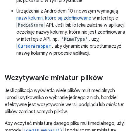
jak pokazano w tym przykładzie.
Urządzenia z Androidem 10 i nowszym wymagają
nazw kolumn, które są zdefiniowane
w interfejsie
MediaStore
API. Jeśli biblioteka zależna w aplikacji
oczekuje nazwy kolumny, która nie jest zdefiniowana
w interfejsie API, np.
"MimeType"
, użyj
CursorWrapper
, aby dynamicznie przetłumaczyć
nazwę kolumny w procesie aplikacji.
Wczytywanie miniatur plików
Jeśli aplikacja wyświetla wiele plików multimedialnych
i prosi użytkownika o wybranie jednego z nich, bardziej
efektywne jest wczytywanie wersji podglądu lub
miniatur
plików zamiast samych plików.
Aby wczytać miniaturę danego pliku multimedialnego, użyj
metody
loadThumbnail()
i podaj rozmiar miniatury,