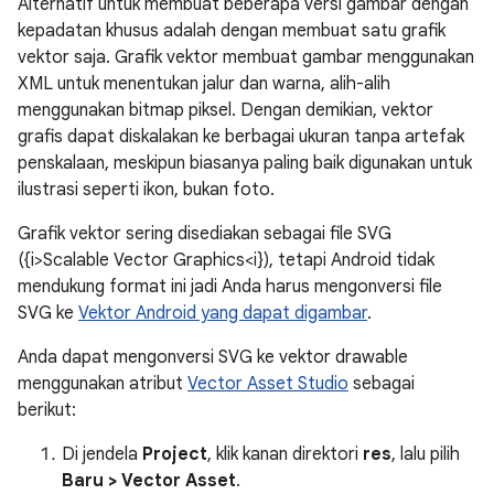
Alternatif untuk membuat beberapa versi gambar dengan
kepadatan khusus adalah dengan membuat satu grafik
vektor saja. Grafik vektor membuat gambar menggunakan
XML untuk menentukan jalur dan warna, alih-alih
menggunakan bitmap piksel. Dengan demikian, vektor
grafis dapat diskalakan ke berbagai ukuran tanpa artefak
penskalaan, meskipun biasanya paling baik digunakan untuk
ilustrasi seperti ikon, bukan foto.
Grafik vektor sering disediakan sebagai file SVG
({i>Scalable Vector Graphics<i}), tetapi Android tidak
mendukung format ini jadi Anda harus mengonversi file
SVG ke
Vektor Android yang dapat digambar
.
Anda dapat mengonversi SVG ke vektor drawable
menggunakan atribut
Vector Asset Studio
sebagai
berikut:
Di jendela
Project
, klik kanan direktori
res
, lalu pilih
Baru > Vector Asset
.