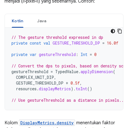
menjadi {i>pixel<i} yang sebenarnya. Contoh:
Kotlin
Java
// The gesture threshold expressed in dp
private
const
val
GESTURE_THRESHOLD_DP
=
16.0f
private
var
gestureThreshold
:
Int
=
0
// Convert the dps to pixels, based on density scal
gestureThreshold
=
TypedValue
.
applyDimension
(
COMPLEX_UNIT_DIP
,
GESTURE_THRESHOLD_DP
+
0.5f
,
resources
.
displayMetrics
).
toInt
()
// Use gestureThreshold as a distance in pixels...
Kolom
DisplayMetrics.density
menentukan faktor