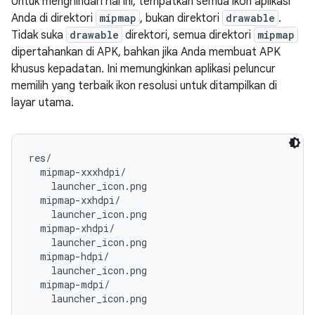
Untuk menghindari hal ini, tempatkan semua ikon aplikasi
Anda di direktori
mipmap
, bukan direktori
drawable
.
Tidak suka
drawable
direktori, semua direktori
mipmap
dipertahankan di APK, bahkan jika Anda membuat APK
khusus kepadatan. Ini memungkinkan aplikasi peluncur
memilih yang terbaik ikon resolusi untuk ditampilkan di
layar utama.
res/

  mipmap-xxxhdpi/

    launcher_icon.png

  mipmap-xxhdpi/

    launcher_icon.png

  mipmap-xhdpi/

    launcher_icon.png

  mipmap-hdpi/

    launcher_icon.png

  mipmap-mdpi/
