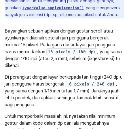
persamaan ini untuk menghitung piksel. Sebagai gantinya,
gunakan
, yang mengonversi
TypedValue.applyDimension()
banyak jenis dimensi (dp, sp, dll.) menjadi piksel untuk Anda.
Bayangkan sebuah aplikasi dengan gestur scroll atau
ayunkan jari dikenali setelah jari pengguna bergerak
minimal 16 piksel. Pada garis dasar layar, jari pengguna
harus memindahkan
16 pixels / 160 dpi
, yang sama
dengan 1/10 inci (atau 2,5 mm), sebelum {i>gesture <i}itu
dikenali.
Di perangkat dengan layar berkepadatan tinggi (240 dpi),
jari pengguna harus bergerak
16 pixels / 240 dpi
,
yang sama dengan 1/15 inci (atau 1,7 mm). Jaraknya jauh
lebih pendek, dan aplikasi sehingga tampak lebih sensitif
bagi pengguna.
Untuk memperbaiki masalah ini, nyatakan nilai minimum
gestur dalam kode dalam dp dan lalu mengubahnya