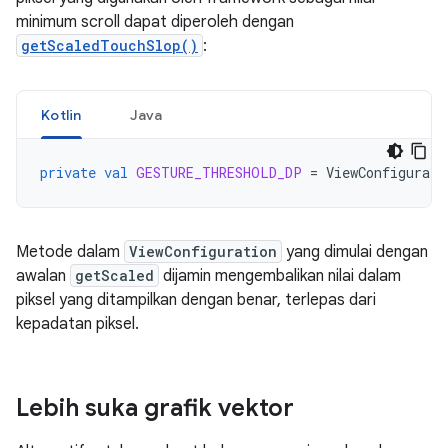
minimum scroll dapat diperoleh dengan
getScaledTouchSlop()
:
Kotlin
Java
private
val
GESTURE_THRESHOLD_DP
=
ViewConfigurati
Metode dalam
ViewConfiguration
yang dimulai dengan
awalan
getScaled
dijamin mengembalikan nilai dalam
piksel yang ditampilkan dengan benar, terlepas dari
kepadatan piksel.
Lebih suka grafik vektor