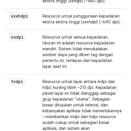
ekstra tinggi (
xxhdpi
) (~480 dpi).
xxxhdpi
Resource untuk penggunaan kepadatan
ekstra ekstra tinggi (
xxxhdpi
) (~640 dpi).
nodpi
Resource untuk semua kepadatan.
Ukuran ini adalah resource kepadatan
mandiri. Sistem tidak menskalakan
sumber daya yang diberi tag dengan
penentu ini, terlepas dari kepadatan
layar saat ini.
tvdpi
Resource untuk layar antara mdpi dan
hdpi; kurang lebih ~213 dpi. Kepadatan
piksel layar ini tidak dianggap sebagai
grup kepadatan "utama". Sebagian
besar ditujukan untuk televisi, dan
kebanyakan aplikasi tidak memerlukannya
—memberikan mdpi dan hdpi resource
sudah cukup untuk sebagian besar
aplikasi, dan sistem akan