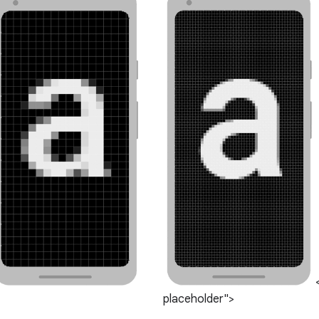
<
placeholder">