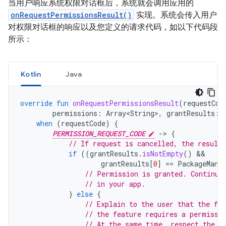
当用户响应系统权限对话框后，系统就会调用应用的
onRequestPermissionsResult()
实现。系统会传入用户
对权限对话框的响应以及您定义的请求代码，如以下代码段
所示：
Kotlin
Java
override
fun
onRequestPermissionsResult
(
requestCod
permissions
:
Array<String>
,
grantResults
:
when
(
requestCode
)
{
PERMISSION_REQUEST_CODE
-
>
{
// If request is cancelled, the result
if
((
grantResults
.
isNotEmpty
()
grantResults
[
0
]
==
PackageMana
// Permission is granted. Continue
// in your app.
}
else
{
// Explain to the user that the fea
// the feature requires a permissi
// At the same time, respect the u