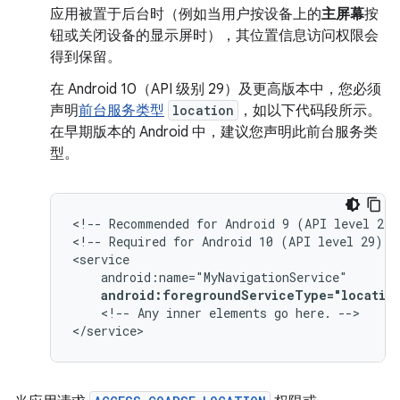
应用被置于后台时（例如当用户按设备上的
主屏幕
按
钮或关闭设备的显示屏时），其位置信息访问权限会
得到保留。
在 Android 10（API 级别 29）及更高版本中，您必须
声明
前台服务类型
location
，如以下代码段所示。
在早期版本的 Android 中，建议您声明此前台服务类
型。
<!--
Recommended
for
Android
9
(API
level
28)
<!--
Required
for
Android
10
(API
level
29)
a
android:foregroundServiceType="locatio
<!--
Any
inner
elements
go
here.
-->

</service>