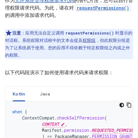
作为
允许系统管理权限请求代码
的替代方法，您可以自行管
理权限请求代码。为此，请在对
requestPermissions()
的调用中添加请求代码。
注意
：应用无法自定义调用
时显示的
requestPermissions()
对话框。系统权限对话框中的文本会提及
权限组
，但此权限分组是
为了让系统易于使用。您的应用不得依赖于特定权限组之内或之外
的权限。
以下代码段演示了如何使用请求代码来请求权限：
Kotlin
Java
when
{
ContextCompat
.
checkSelfPermission
(
CONTEXT
,
Manifest
.
permission
.
REQUESTED_PERMISSI
)
==
PackageManager
.
PERMISSION_GRANTED