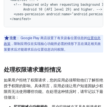
<!--
Required
only
when
requesting
background
lo
Android
10
(API
level
29)
and
higher.
<uses-permission
android:name="android.permissio
注意
：
Google Play 商店设置了有关设备位置信息的
位置信息
政策
，限制应用仅在实现核心功能所必需的情形下且在满足相关政
策要求后才能请求后台位置信息访问权限。
处理权限请求遭拒情况
如果用户拒绝了权限请求，您的应用必须帮助他们了解拒绝
授予权限的影响。具体而言，应用必须让用户知道因缺少权
限而无法使用哪些功能。在处理这种情况时，请牢记以下最
佳做法：