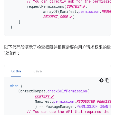
// You can directly ask for the permission
requestPermissions
(
CONTEXT
,
arrayOf
(
Manifest
.
permission
.
REQUES
REQUEST_CODE
)
}
}
以下代码段演示了检查权限并根据需要向用户请求权限的建
议流程：
Kotlin
Java
when
{
ContextCompat
.
checkSelfPermission
(
CONTEXT
,
Manifest
.
permission
.
REQUESTED_PERMISSI
)
==
PackageManager
.
PERMISSION_GRANTED
// You can use the API that requires the p