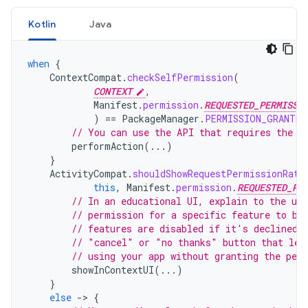
Kotlin
Java
when
{
ContextCompat
.
checkSelfPermission
(
CONTEXT
,
Manifest
.
permission
.
REQUESTED_PERMISSI
)
==
PackageManager
.
PERMISSION_GRANTED
// You can use the API that requires the p
performAction
(...)
}
ActivityCompat
.
shouldShowRequestPermissionRati
this
,
Manifest
.
permission
.
REQUESTED_PE
// In an educational UI, explain to the use
// permission for a specific feature to be
// features are disabled if it's declined.
// "cancel" or "no thanks" button that let
// using your app without granting the per
showInContextUI
(...)
}
else
-
>
{