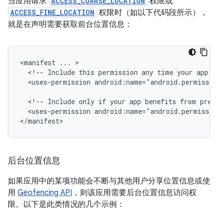
当应用请求
ACCESS_COARSE_LOCATION
权限或
ACCESS_FINE_LOCATION
权限时（如以下代码段所示），
就是在声明需要获取前台位置信息：
<manifest
...
<!--
Include
this
permission
any
time
your
app
n
<uses-permission
android:name="android.permissio
<!--
Include
only
if
your
app
benefits
from
prec
<uses-permission
android:name="android.permissio
</manifest>
后台位置信息
如果应用中的某项功能会不断与其他用户分享位置信息或使
用
Geofencing API
，则该应用需要后台位置信息访问权
限。以下是此类情况的几个示例：