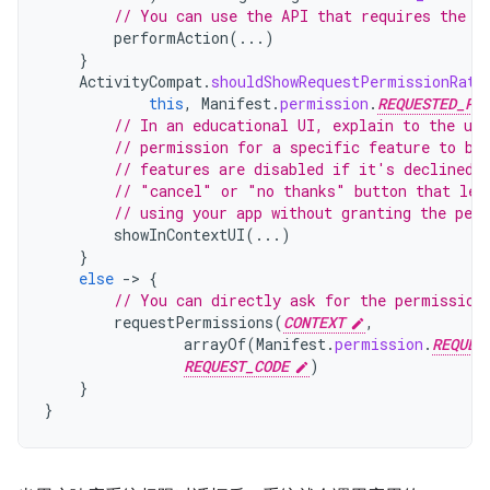
// You can use the API that requires the p
performAction
(...)
}
ActivityCompat
.
shouldShowRequestPermissionRati
this
,
Manifest
.
permission
.
REQUESTED_PE
// In an educational UI, explain to the use
// permission for a specific feature to be
// features are disabled if it's declined.
// "cancel" or "no thanks" button that let
// using your app without granting the per
showInContextUI
(...)
}
else
-
>
{
// You can directly ask for the permission
requestPermissions
(
CONTEXT
,
arrayOf
(
Manifest
.
permission
.
REQUES
REQUEST_CODE
)
}
}