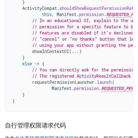
}
ActivityCompat
.
shouldShowRequestPermissionRati
this
,
Manifest
.
permission
.
REQUESTED_PE
// In an educational UI, explain to the use
// permission for a specific feature to be
// features are disabled if it's declined.
// "cancel" or "no thanks" button that let
// using your app without granting the per
showInContextUI
(...)
}
else
-
>
{
// You can directly ask for the permission
// The registered ActivityResultCallback g
requestPermissionLauncher
.
launch
(
Manifest
.
permission
.
REQUESTED_PERM
}
}
自行管理权限请求代码