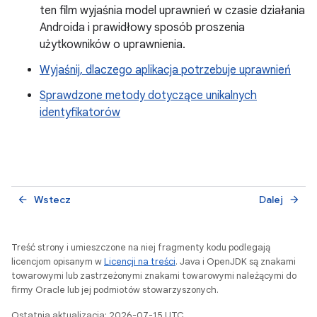
ten film wyjaśnia model uprawnień w czasie działania
Androida i prawidłowy sposób proszenia
użytkowników o uprawnienia.
Wyjaśnij, dlaczego aplikacja potrzebuje uprawnień
Sprawdzone metody dotyczące unikalnych
identyfikatorów
Wstecz
Dalej
arrow_back
arrow_forward
Treść strony i umieszczone na niej fragmenty kodu podlegają
licencjom opisanym w
Licencji na treści
. Java i OpenJDK są znakami
towarowymi lub zastrzeżonymi znakami towarowymi należącymi do
firmy Oracle lub jej podmiotów stowarzyszonych.
Ostatnia aktualizacja: 2026-07-15 UTC.