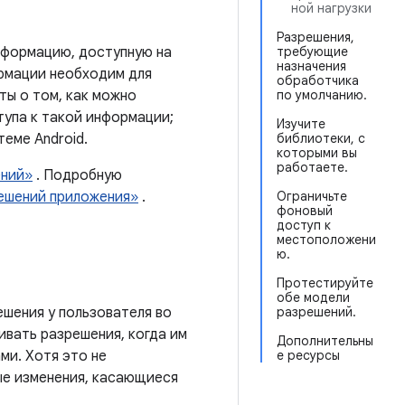
ной нагрузки
Разрешения,
формацию, доступную на
требующие
назначения
ормации необходим для
обработчика
ты о том, как можно
по умолчанию.
тупа к такой информации;
Изучите
еме Android.
библиотеки, с
которыми вы
работаете.
ений»
. Подробную
ешений приложения»
.
Ограничьте
фоновый
доступ к
местоположени
ю.
Протестируйте
обе модели
решения у пользователя во
разрешений.
ивать разрешения, когда им
Дополнительны
ми. Хотя это не
е ресурсы
ые изменения, касающиеся