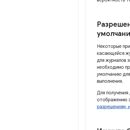
вероятность то
Разреше
умолчан
Некоторые при
касающейся жу
для журналов з
необходимо пр
умолчанию
для
выполнения.
Для получения
отображению з
разрешениям, 