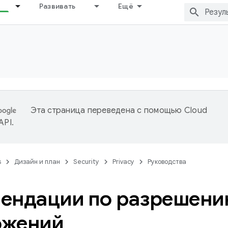
Развивать
Ещё
Эта страница переведена с помощью
Cloud
 API
.
s
Дизайн и план
Security
Privacy
Руководства
ендации по разрешен
ожений