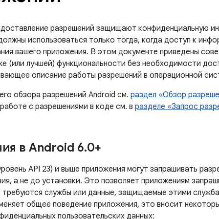
едоставление разрешений защищают конфиденциальную ин
 должны использоваться только тогда, когда доступ к инф
ния вашего приложения. В этом документе приведены сове
же (или лучшей) функциональности без необходимости дос
ывающее описание работы разрешений в операционной сист
его обзора разрешений Android см.
раздел «Обзор разреш
работе с разрешениями в коде см. в
разделе «Запрос разр
ия в Android 6
.
0+
(уровень API 23) и выше приложения могут запрашивать раз
ия, а не до установки. Это позволяет приложениям запраш
 требуются службы или данные, защищаемые этими служба
 меняет общее поведение приложения, это вносит некотор
фиденциальных пользовательских данных: