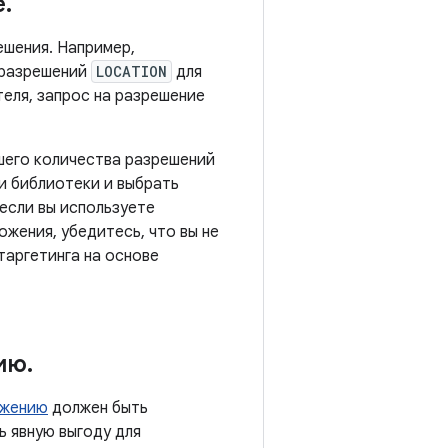
е
.
ешения. Например,
 разрешений
LOCATION
для
еля, запрос на разрешение
шего количества разрешений
и библиотеки и выбрать
если вы используете
жения, убедитесь, что вы не
таргетинга на основе
ию
.
ожению
должен быть
ь явную выгоду для