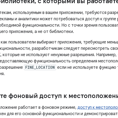
библиотеки
,
с которыми вы работает
текам, используемым в вашем приложении, требуются разр
екламы и аналитики может потребоваться доступ к группе
обходимой функциональности. Но с точки зрения пользоват
его приложения, а не от библиотеки.
 как пользователи выбирают приложения, требующие мень
нкциональности, разработчикам следует пересмотреть сво
, которые не используют ненужные разрешения. Например, 
редоставляющую функциональность определения местополо
 разрешение
FINE_LOCATION
если не используете функцию 
ия.
те фоновый доступ к местоположен
иложение работает в фоновом режиме,
доступ к местопол
жен для его основной функциональности и демонстрироват