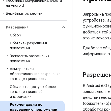
Песочница конфиденциальности
на Android
Верификатор ключей
Запросы на пр
устройстве, и
функционирова
Разрешения
добиться той 
Обзор
это не исчерп
Объявить разрешения
Для более общ
приложения
информацию о 
Запросить разрешения
приложения
Альтернативы
,
Разрешен
обеспечивающие сохранение
конфиденциальности
В Android 6.0 
Объясните доступ к более
время выполнен
конфиденциальной
информации
действительно
(обязательно)
Рекомендации по
обработки кон
разрешению приложений