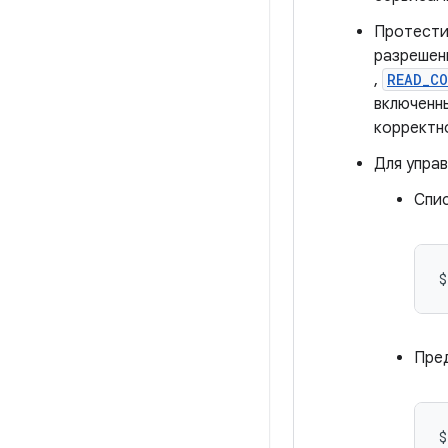
Протести
разрешен
,
READ_C
включенн
корректн
Для упра
Спис
$
Пред
$