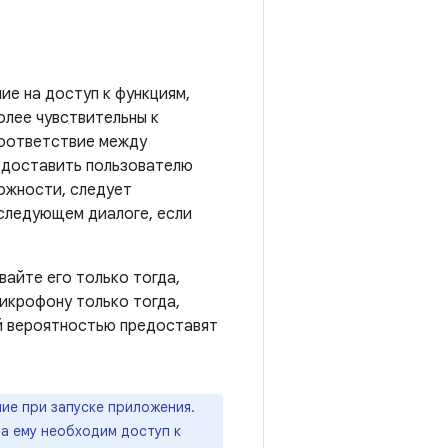
е на доступ к функциям,
лее чувствительны к
соответствие между
едоставить пользователю
ожности, следует
оследующем диалоге, если
айте его только тогда,
микрофону только тогда,
й вероятностью предоставят
ие при запуске приложения.
да ему необходим доступ к