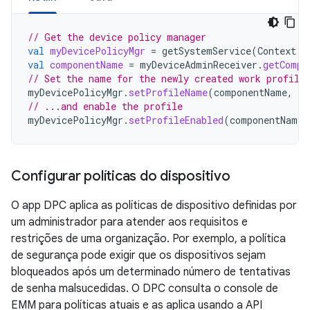
// Get the device policy manager
val
myDevicePolicyMgr
=
getSystemService
(
Context
.
D
val
componentName
=
myDeviceAdminReceiver
.
getCompo
// Set the name for the newly created work profile
myDevicePolicyMgr
.
setProfileName
(
componentName
,
"M
// ...and enable the profile
myDevicePolicyMgr
.
setProfileEnabled
(
componentName
)
Configurar políticas do dispositivo
O app DPC aplica as políticas de dispositivo definidas por
um administrador para atender aos requisitos e
restrições de uma organização. Por exemplo, a política
de segurança pode exigir que os dispositivos sejam
bloqueados após um determinado número de tentativas
de senha malsucedidas. O DPC consulta o console de
EMM para políticas atuais e as aplica usando a API