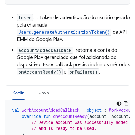
token
: o token de autenticação do usuário gerado
pela chamada
Users.generateAuthenticationToken()
da API
EMM do Google Play.
accountAddedCallback
: retorna a conta do
Google Play gerenciado que foi adicionada ao
dispositivo. Esse callback precisa incluir os métodos
onAccountReady()
e
onFailure()
.
Kotlin
Java
val
workAccountAddedCallback
=
object
:
WorkAccoun
override
fun
onAccountReady
(
account
:
Account
,
// Device account was successfully added to
// and is ready to be used.
}