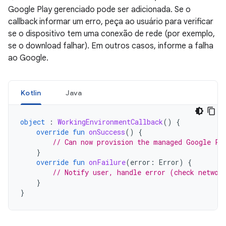
Google Play gerenciado pode ser adicionada. Se o
callback informar um erro, peça ao usuário para verificar
se o dispositivo tem uma conexão de rede (por exemplo,
se o download falhar). Em outros casos, informe a falha
ao Google.
Kotlin
Java
object
:
WorkingEnvironmentCallback
()
{
override
fun
onSuccess
()
{
// Can now provision the managed Google Pl
}
override
fun
onFailure
(
error
:
Error
)
{
// Notify user, handle error (check networ
}
}