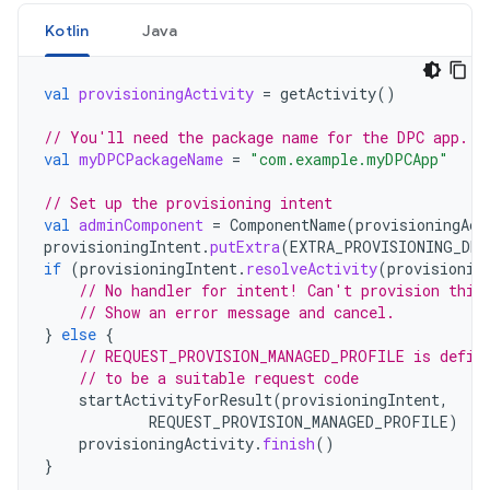
Kotlin
Java
val
provisioningActivity
=
getActivity
()
// You'll need the package name for the DPC app.
val
myDPCPackageName
=
"com.example.myDPCApp"
// Set up the provisioning intent
val
adminComponent
=
ComponentName
(
provisioningAct
provisioningIntent
.
putExtra
(
EXTRA_PROVISIONING_DEV
if
(
provisioningIntent
.
resolveActivity
(
provisionin
// No handler for intent! Can't provision this
// Show an error message and cancel.
}
else
{
// REQUEST_PROVISION_MANAGED_PROFILE is defin
// to be a suitable request code
startActivityForResult
(
provisioningIntent
,
REQUEST_PROVISION_MANAGED_PROFILE
)
provisioningActivity
.
finish
()
}