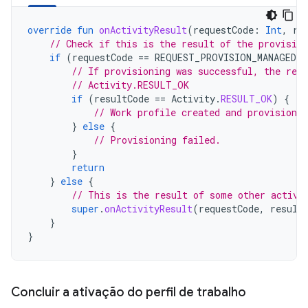
override
fun
onActivityResult
(
requestCode
:
Int
,
re
// Check if this is the result of the provision
if
(
requestCode
==
REQUEST_PROVISION_MANAGED_
// If provisioning was successful, the resu
// Activity.RESULT_OK
if
(
resultCode
==
Activity
.
RESULT_OK
)
{
// Work profile created and provisioned
}
else
{
// Provisioning failed.
}
return
}
else
{
// This is the result of some other activi
super
.
onActivityResult
(
requestCode
,
result
}
}
Concluir a ativação do perfil de trabalho