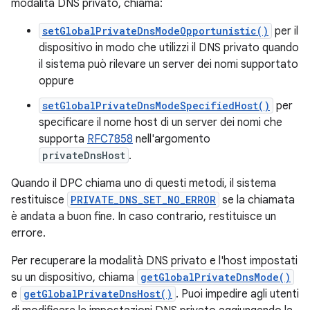
modalità DNS privato, chiama:
setGlobalPrivateDnsModeOpportunistic()
per il
dispositivo in modo che utilizzi il DNS privato quando
il sistema può rilevare un server dei nomi supportato
oppure
setGlobalPrivateDnsModeSpecifiedHost()
per
specificare il nome host di un server dei nomi che
supporta
RFC7858
nell'argomento
privateDnsHost
.
Quando il DPC chiama uno di questi metodi, il sistema
restituisce
PRIVATE_DNS_SET_NO_ERROR
se la chiamata
è andata a buon fine. In caso contrario, restituisce un
errore.
Per recuperare la modalità DNS privato e l'host impostati
su un dispositivo, chiama
getGlobalPrivateDnsMode()
e
getGlobalPrivateDnsHost()
. Puoi impedire agli utenti