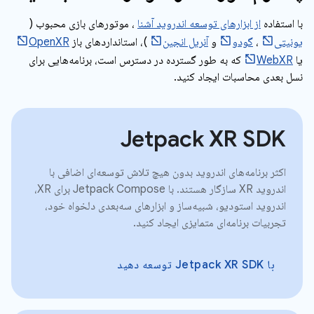
با استفاده
از ابزارهای توسعه اندروید آشنا
، موتورهای بازی محبوب (
یونیتی
،
گودو
و
آنریل انجین
)، استانداردهای باز
OpenXR
یا
WebXR
که به طور گسترده در دسترس است، برنامه‌هایی برای
نسل بعدی محاسبات ایجاد کنید.
Jetpack XR SDK
اکثر برنامه‌های اندروید بدون هیچ تلاش توسعه‌ای اضافی با
اندروید XR سازگار هستند. با Jetpack Compose برای XR،
اندروید استودیو، شبیه‌ساز و ابزارهای سه‌بعدی دلخواه خود،
تجربیات برنامه‌ای متمایزی ایجاد کنید.
با Jetpack XR SDK توسعه دهید