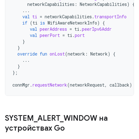
networkCapabilities
:
NetworkCapabilities
)
{
...
val
ti
=
networkCapabilities
.
transportInfo
if
(
ti
is
WifiAwareNetworkInfo
)
{
val
peerAddress
=
ti
.
peerIpv6Addr
val
peerPort
=
ti
.
port
}
}
override
fun
onLost
(
network
:
Network
)
{
...
}
};
connMgr
.
requestNetwork
(
networkRequest
,
callback
)
SYSTEM
_
ALERT
_
WINDOW на
устройствах Go