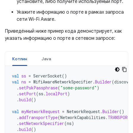
установите, либо получите используемый порт.
Укажите информацию о порте в рамках запроса
сети Wi-Fi Aware.
Приведённый ниже пример кода демонстрирует, как
указать информацию о порте в сетевом запросе:
Котлин
Java
val
ss
=
ServerSocket
()
val
ns
=
WifiAwareNetworkSpecifier
.
Builder
(
discove
.
setPskPassphrase
(
"some-password"
)
.
setPort
(
ss
.
localPort
)
.
build
()
val
myNetworkRequest
=
NetworkRequest
.
Builder
()
.
addTransportType
(
NetworkCapabilities
.
TRANSPORT_
.
setNetworkSpecifier
(
ns
)
.
build
()