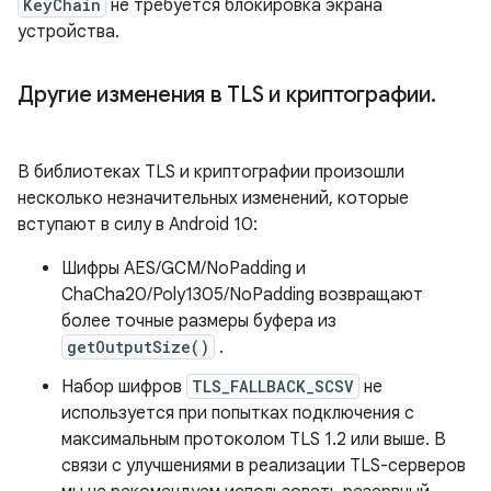
KeyChain
не требуется блокировка экрана
устройства.
Другие изменения в TLS и криптографии
.
В библиотеках TLS и криптографии произошли
несколько незначительных изменений, которые
вступают в силу в Android 10:
Шифры AES/GCM/NoPadding и
ChaCha20/Poly1305/NoPadding возвращают
более точные размеры буфера из
getOutputSize()
.
Набор шифров
TLS_FALLBACK_SCSV
не
используется при попытках подключения с
максимальным протоколом TLS 1.2 или выше. В
связи с улучшениями в реализации TLS-серверов