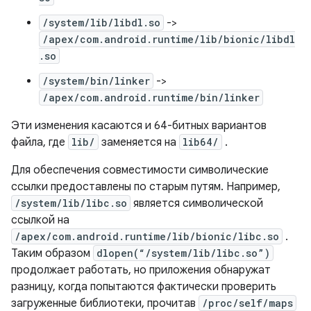
/system/lib/libdl.so
->
/apex/com.android.runtime/lib/bionic/libdl
.so
/system/bin/linker
->
/apex/com.android.runtime/bin/linker
Эти изменения касаются и 64-битных вариантов
файла, где
lib/
заменяется на
lib64/
.
Для обеспечения совместимости символические
ссылки предоставлены по старым путям. Например,
/system/lib/libc.so
является символической
ссылкой на
/apex/com.android.runtime/lib/bionic/libc.so
.
Таким образом
dlopen(“/system/lib/libc.so”)
продолжает работать, но приложения обнаружат
разницу, когда попытаются фактически проверить
загруженные библиотеки, прочитав
/proc/self/maps