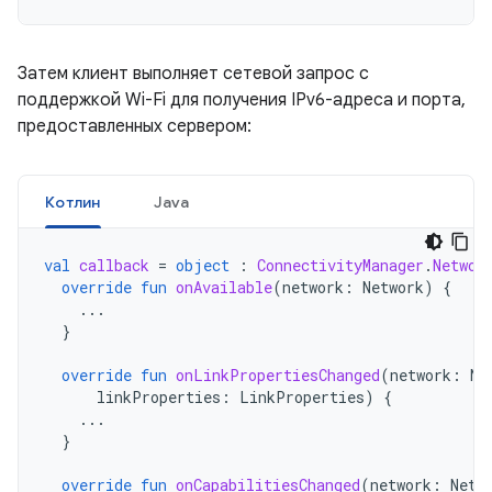
Затем клиент выполняет сетевой запрос с
поддержкой Wi-Fi для получения IPv6-адреса и порта,
предоставленных сервером:
Котлин
Java
val
callback
=
object
:
ConnectivityManager
.
Networ
override
fun
onAvailable
(
network
:
Network
)
{
...
}
override
fun
onLinkPropertiesChanged
(
network
:
Ne
linkProperties
:
LinkProperties
)
{
...
}
override
fun
onCapabilitiesChanged
(
network
:
Netw