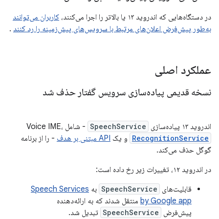
در دستگاه‌هایی که اندروید ۱۳ یا بالاتر را اجرا می‌کنند،
کاربران می‌توانند
به‌طور پیش‌فرض اعلان‌های مرتبط با سرویس‌های پیش‌زمینه را رد کنند
.
عملکرد اصلی
نسخه قدیمی پیاده‌سازی سرویس گفتار حذف شد
اندروید ۱۳ پیاده‌سازی
SpeechService
- شامل Voice IME،
RecognitionService
و یک
API مبتنی بر هدف
- را از برنامه
گوگل حذف می‌کند.
در اندروید ۱۲، تغییرات زیر رخ داده است:
قابلیت‌های
SpeechService
به
Speech Services
by Google app
منتقل شدند که به ارائه‌دهنده
پیش‌فرض
SpeechService
تبدیل شد.