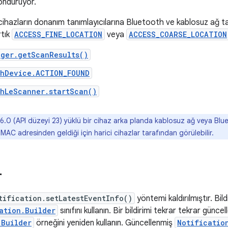
öndürüyor.
 cihazların donanım tanımlayıcılarına Bluetooth ve kablosuz ağ ta
rtık
ACCESS_FINE_LOCATION
veya
ACCESS_COARSE_LOCATION
ager.getScanResults()
thDevice.ACTION_FOUND
thLeScanner.startScan()
 6.0 (API düzeyi 23) yüklü bir cihaz arka planda kablosuz ağ veya Blu
 MAC adresinden geldiği için harici cihazlar tarafından görülebilir.
r
tification.setLatestEventInfo()
yöntemi kaldırılmıştır. Bil
ation.Builder
sınıfını kullanın. Bir bildirimi tekrar tekrar günce
.Builder
örneğini yeniden kullanın. Güncellenmiş
Notificatio