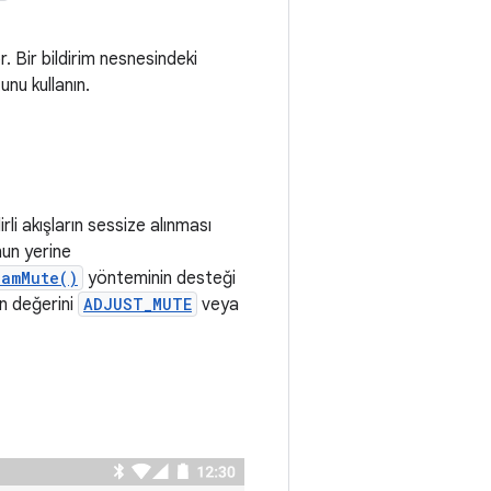
. Bir bildirim nesnesindeki
nu kullanın.
lirli akışların sessize alınması
nun yerine
eamMute()
yönteminin desteği
n değerini
ADJUST_MUTE
veya