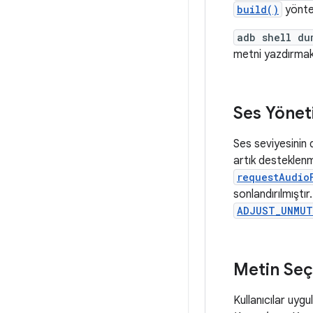
build()
yöntem
adb shell du
metni yazdırmak
Ses Yöneti
Ses seviyesinin
artık desteklen
requestAudio
sonlandırılmıştı
ADJUST_UNMUT
Metin Seç
Kullanıcılar uyg