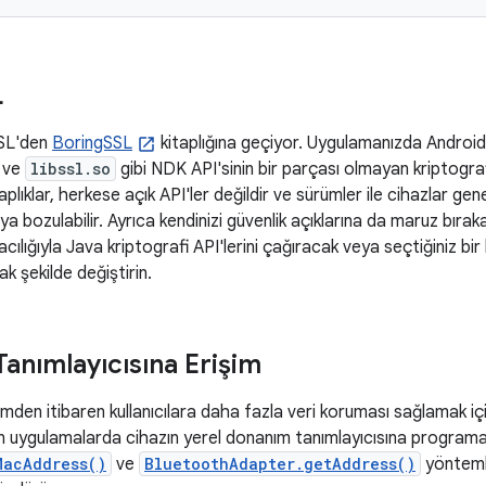
L
SL'den
BoringSSL
kitaplığına geçiyor. Uygulamanızda Android
ve
libssl.so
gibi NDK API'sinin bir parçası olmayan kriptografi
aplıklar, herkese açık API'ler değildir ve sürümler ile cihazlar g
veya bozulabilir. Ayrıca kendinizi güvenlik açıklarına da maruz bıraka
ılığıyla Java kriptografi API'lerini çağıracak veya seçtiğiniz bir 
k şekilde değiştirin.
anımlayıcısına Erişim
mden itibaren kullanıcılara daha fazla veri koruması sağlamak i
nan uygulamalarda cihazın yerel donanım tanımlayıcısına programatik
MacAddress()
ve
BluetoothAdapter.getAddress()
yöntemle