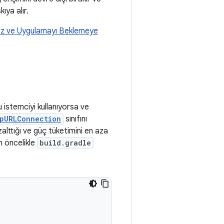
ıya alır.
z ve Uygulamayı Beklemeye
 istemciyi kullanıyorsa ve
tpURLConnection
sınıfını
zalttığı ve güç tüketimini en aza
n öncelikle
build.gradle