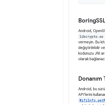
Boring
SS
Android, OpenS
libcrypto.so
vermeyin. Bu kit
değiştirilebilir 
kodunuzu JNI arac
olarak bağlanaca
Donanım T
Android, bu sürü
API'lerini kulla
WifiInfo.get