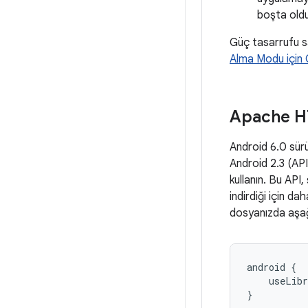
boşta oldu
Güç tasarrufu sa
Alma Modu için
Apache HT
Android 6.0 sürü
Android 2.3 (API
kullanın. Bu API,
indirdiği için d
dosyanızda aşağı
android {

    useLibr
}