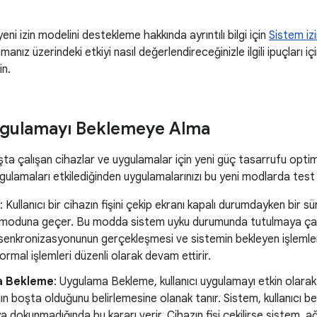
ni izin modelini destekleme hakkında ayrıntılı bilgi için
Sistem izi
manız üzerindeki etkiyi nasıl değerlendireceğinizle ilgili ipuçları iç
in.
ygulamayı Beklemeye Alma
a çalışan cihazlar ve uygulamalar için yeni güç tasarrufu optim
ygulamaları etkilediğinden uygulamalarınızı bu yeni modlarda tes
: Kullanıcı bir cihazın fişini çekip ekranı kapalı durumdayken bir 
moduna geçer. Bu modda sistem uyku durumunda tutulmaya çalış
enkronizasyonunun gerçekleşmesi ve sistemin bekleyen işlemleri 
ormal işlemleri düzenli olarak devam ettirir.
a Bekleme
: Uygulama Bekleme, kullanıcı uygulamayı etkin olara
n boşta olduğunu belirlemesine olanak tanır. Sistem, kullanıcı bel
dokunmadığında bu kararı verir. Cihazın fişi çekilirse sistem, ağ 