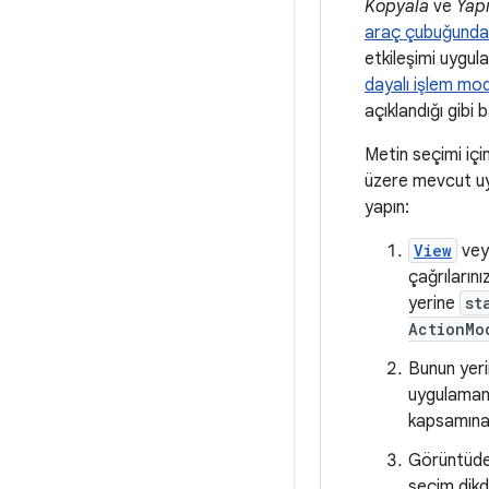
Kopyala
ve
Yapı
araç çubuğunda
etkileşimi uygul
dayalı işlem mo
açıklandığı gibi
Metin seçimi iç
üzere mevcut uyg
yapın:
View
ve
çağrılarını
yerine
st
ActionMo
Bunun yer
uygulamanı
kapsamına 
Görüntüd
seçim dikd