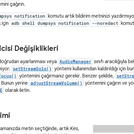
ini çağırın.
mpsys notification
komutu artık bildirim metninizi yazdırmıyor
 için
adb shell dumpsys notification --noredact
komutu
cisi Değişiklikleri
 doğrudan ayarlanması veya
AudioManager
sınıfı aracılığıyla be
miyor.
setStreamSolo()
yöntemi kullanımdan kaldırıldığı için bu
Focus()
yöntemini çağırmanız gerekir. Benzer şekilde,
setStr
r. Bunun yerine
adjustStreamVolume()
yöntemini çağırın ve yö
E
olarak iletin.
imi
ulamanızda metin seçtiğinde, artık
Kes
,