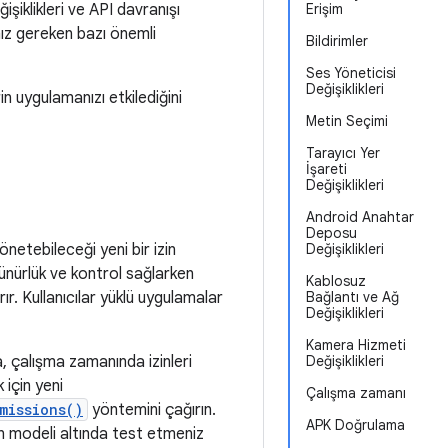
ğişiklikleri ve API davranışı
Erişim
nız gereken bazı önemli
Bildirimler
Ses Yöneticisi
Değişiklikleri
n uygulamanızı etkilediğini
Metin Seçimi
Tarayıcı Yer
İşareti
Değişiklikleri
Android Anahtar
Deposu
netebileceği yeni bir izin
Değişiklikleri
rünürlük ve kontrol sağlarken
Kablosuz
ır. Kullanıcılar yüklü uygulamalar
Bağlantı ve Ağ
Değişiklikleri
Kamera Hizmeti
, çalışma zamanında izinleri
Değişiklikleri
 için yeni
Çalışma zamanı
missions()
yöntemini çağırın.
APK Doğrulama
in modeli altında test etmeniz