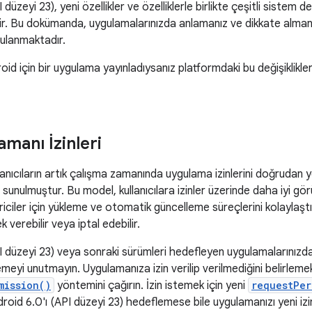
düzeyi 23), yeni özellikler ve özelliklerle birlikte çeşitli sistem de
çerir. Bu dokümanda, uygulamalarınızda anlamanız ve dikkate alma
rgulanmaktadır.
d için bir uygulama yayınladıysanız platformdaki bu değişiklikleri
manı İzinleri
anıcıların artık çalışma zamanında uygulama izinlerini doğrudan yö
 sunulmuştur. Bu model, kullanıcılara izinler üzerinde daha iyi gö
riciler için yükleme ve otomatik güncelleme süreçlerini kolaylaştır
tek verebilir veya iptal edebilir.
 düzeyi 23) veya sonraki sürümleri hedefleyen uygulamalarınızda
emeyi unutmayın. Uygulamanıza izin verilip verilmediğini belirlemek
mission()
yöntemini çağırın. İzin istemek için yeni
requestPer
oid 6.0'ı (API düzeyi 23) hedeflemese bile uygulamanızı yeni iz