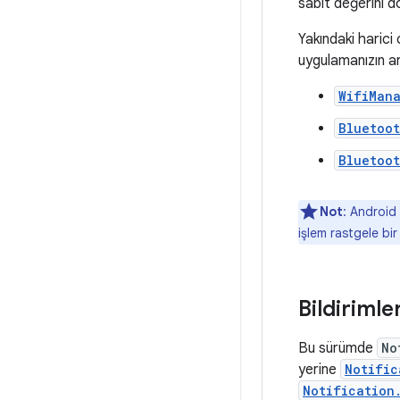
sabit değerini d
Yakındaki harici
uygulamanızın a
WifiMan
Bluetoo
Bluetoo
Not
: Android
işlem rastgele bir
Bildirimle
Bu sürümde
No
yerine
Notific
Notification