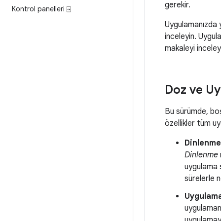
gerekir.
Kontrol panelleri ⍈
Uygulamanızda ye
inceleyin. Uygula
makaleyi inceley
Doz ve U
Bu sürümde, boşt
özellikler tüm u
Dinlenme
Dinlenme
uygulama s
sürelerle n
Uygulam
uygulamanı
uygulamaya 