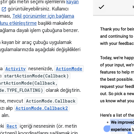
ştır
gibi metin seçimi işlemlerini
kayan
görüntüleyebilirsiniz. Kullanıcı
aması,
Tekil görünümler için bağlama
dunu etkinleştirme
başlıklı makalede
 bağlama dayalı işlem çubuğuna benzer.
in kayan bir araç çubuğu uygulamak
ulamalarınızda aşağıdaki değişiklikleri
ya
Activity
nesnenizde,
ActionMode
zı
startActionMode(Callback)
artActionMode(Callback,
de.TYPE_FLOATING)
olarak değiştirin.
ine, mevcut
ActionMode.Callback
zı alıp
ActionMode.Callback2
alın.
eki
Rect
içeriği nesnesinin (ör. metin
örtgeni) koordinatlarını sağlamak için