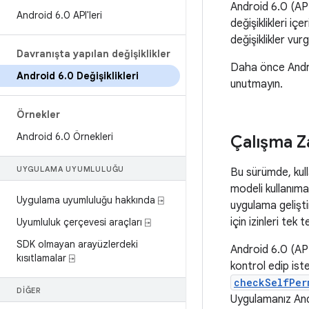
Android 6.0 (API 
Android 6
.
0 API'leri
değişiklikleri i
değişiklikler vu
Davranışta yapılan değişiklikler
Daha önce Androi
Android 6
.
0 Değişiklikleri
unutmayın.
Örnekler
Android 6
.
0 Örnekleri
Çalışma Za
UYGULAMA UYUMLULUĞU
Bu sürümde, kull
modeli kullanıma
Uygulama uyumluluğu hakkında ⍈
uygulama gelişti
için izinleri tek 
Uyumluluk çerçevesi araçları ⍈
SDK olmayan arayüzlerdeki
Android 6.0 (API
kısıtlamalar ⍈
kontrol edip ist
checkSelfPer
DIĞER
Uygulamanız Andr