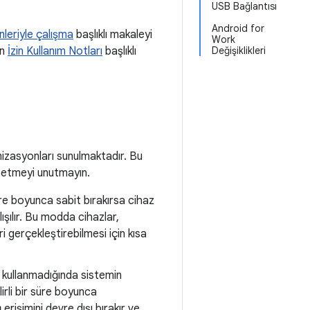
USB Bağlantısı
Android for
nleriyle çalışma
başlıklı makaleyi
Work
in
İzin Kullanım Notları
başlıklı
Değişiklikleri
izasyonları sunulmaktadır. Bu
t etmeyi unutmayın.
süre boyunca sabit bırakırsa cihaz
ılır. Bu modda cihazlar,
gerçekleştirebilmesi için kısa
k kullanmadığında sistemin
irli bir süre boyunca
erişimini devre dışı bırakır ve