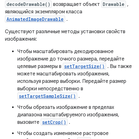
decodeDrawable()
возвращает объект
Drawable
,
являющийся экземпляром класса
AnimatedImageDrawable
.
Существуют различные методы установки свойств
изображения:
Чтобы масштабировать декодированное
изображение до точного размера, передайте
целевые размеры в
setTargetSize()
. Вы также
можете масштабировать изображения,
используя размер выборки. Передайте размер
выборки непосредственно в
setTargetSampleSize()
.
Чтобы обрезать изображение в пределах
диапазона масштабируемого изображения,
вызовите
setCrop()
.
Чтобы создать изменяемое растровое