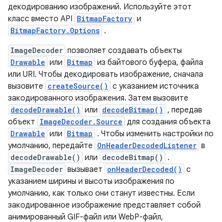
декодированию изображений. Используйте этот
класс вместо API
BitmapFactory
и
BitmapFactory.Options
.
ImageDecoder
позволяет создавать объекты
Drawable
или
Bitmap
из байтового буфера, файла
или URI. Чтобы декодировать изображение, сначала
вызовите
createSource()
с указанием источника
закодированного изображения. Затем вызовите
decodeDrawable()
или
decodeBitmap()
, передав
объект
ImageDecoder.Source
для создания объекта
Drawable
или
Bitmap
. Чтобы изменить настройки по
умолчанию, передайте
OnHeaderDecodedListener
в
decodeDrawable()
или
decodeBitmap()
.
ImageDecoder
вызывает
onHeaderDecoded()
с
указанием ширины и высоты изображения по
умолчанию, как только они станут известны. Если
закодированное изображение представляет собой
анимированный GIF-файл или WebP-файл,