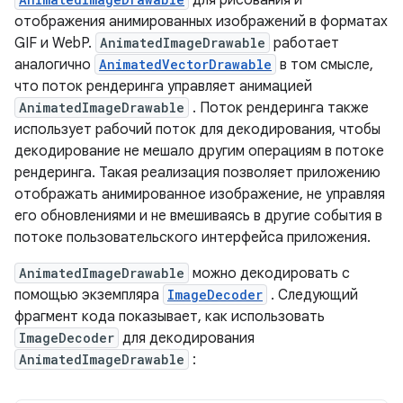
для рисования и
отображения анимированных изображений в форматах
GIF и WebP.
AnimatedImageDrawable
работает
аналогично
AnimatedVectorDrawable
в том смысле,
что поток рендеринга управляет анимацией
AnimatedImageDrawable
. Поток рендеринга также
использует рабочий поток для декодирования, чтобы
декодирование не мешало другим операциям в потоке
рендеринга. Такая реализация позволяет приложению
отображать анимированное изображение, не управляя
его обновлениями и не вмешиваясь в другие события в
потоке пользовательского интерфейса приложения.
AnimatedImageDrawable
можно декодировать с
помощью экземпляра
ImageDecoder
. Следующий
фрагмент кода показывает, как использовать
ImageDecoder
для декодирования
AnimatedImageDrawable
: