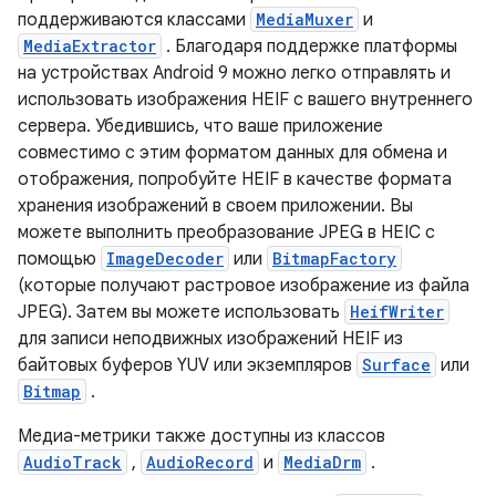
поддерживаются классами
MediaMuxer
и
MediaExtractor
. Благодаря поддержке платформы
на устройствах Android 9 можно легко отправлять и
использовать изображения HEIF с вашего внутреннего
сервера. Убедившись, что ваше приложение
совместимо с этим форматом данных для обмена и
отображения, попробуйте HEIF в качестве формата
хранения изображений в своем приложении. Вы
можете выполнить преобразование JPEG в HEIC с
помощью
ImageDecoder
или
BitmapFactory
(которые получают растровое изображение из файла
JPEG). Затем вы можете использовать
HeifWriter
для записи неподвижных изображений HEIF из
байтовых буферов YUV или экземпляров
Surface
или
Bitmap
.
Медиа-метрики также доступны из классов
AudioTrack
,
AudioRecord
и
MediaDrm
.