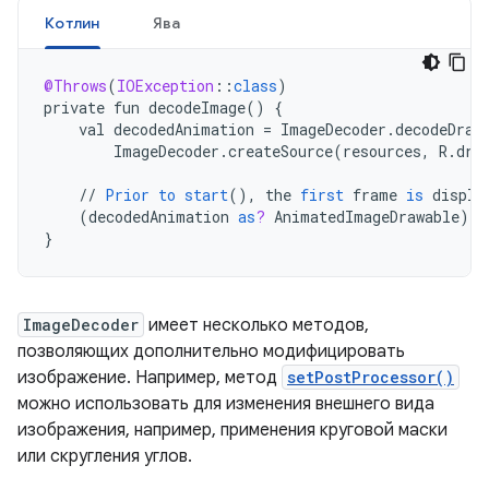
Котлин
Ява
@Throws
(
IOException
:
:
class
)
private
fun
decodeImage
()
{
val
decodedAnimation
=
ImageDecoder
.
decodeDraw
ImageDecoder
.
createSource
(
resources
,
R
.
dra
//
Prior
to
start
(),
the
first
frame
is
displa
(
decodedAnimation
as
?
AnimatedImageDrawable
)
?
.
}
ImageDecoder
имеет несколько методов,
позволяющих дополнительно модифицировать
изображение. Например, метод
setPostProcessor()
можно использовать для изменения внешнего вида
изображения, например, применения круговой маски
или скругления углов.