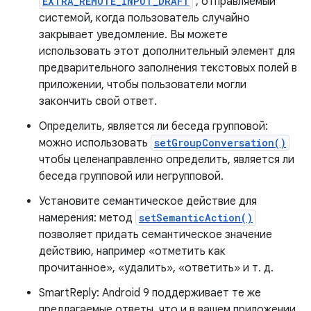
EXTRA_REMOTE_INPUT_DRAFT
, отправляемый
системой, когда пользователь случайно
закрывает уведомление. Вы можете
использовать этот дополнительный элемент для
предварительного заполнения текстовых полей в
приложении, чтобы пользователи могли
закончить свой ответ.
Определить, является ли беседа групповой:
можно использовать
setGroupConversation()
чтобы целенаправленно определить, является ли
беседа групповой или негрупповой.
Установите семантическое действие для
намерения: метод
setSemanticAction()
позволяет придать семантическое значение
действию, например «отметить как
прочитанное», «удалить», «ответить» и т. д.
SmartReply: Android 9 поддерживает те же
предлагаемые ответы, что и в вашем приложении