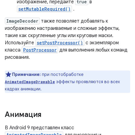
изображение, передайте
true
в
setMutableRequired()
.
ImageDecoder
также позволяет добавлять к
изображению настраиваемые и сложные эффекты,
такие как скругленные углы или круговые маски.
Используйте
setPostProcessor()
с экземпляром
класса
PostProcessor
для выполнения любых команд
рисования.
Примечание:
при постобработке
эффекты проявляются во всех
AnimatedImageDrawable
кадрах анимации.
Анимация
В Android 9 представлен класс
AnimatedImageDrawable