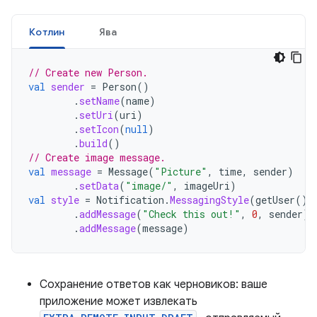
Котлин
Ява
// Create new Person.
val
sender
=
Person
()
.
setName
(
name
)
.
setUri
(
uri
)
.
setIcon
(
null
)
.
build
()
// Create image message.
val
message
=
Message
(
"Picture"
,
time
,
sender
)
.
setData
(
"image/"
,
imageUri
)
val
style
=
Notification
.
MessagingStyle
(
getUser
())
.
addMessage
(
"Check this out!"
,
0
,
sender
)
.
addMessage
(
message
)
Сохранение ответов как черновиков: ваше
приложение может извлекать