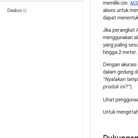
memiliki izin
AC
akses untuk men
Dasbor ⍈
dapat menentukan
Jika perangkat A
menggunakan alg
yang paling ses
hingga 2 meter.
Dengan akurasi 
dalam gedung da
"Nyalakan lampu
produk ini?"
).
Lihat penggunaa
Untuk mengetahu