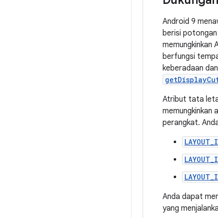
Dukungan
Android 9 menaw
berisi potongan
memungkinkan An
berfungsi tempa
keberadaan dan
getDisplayCu
Atribut tata let
memungkinkan ap
perangkat. Anda 
LAYOUT_
LAYOUT_
LAYOUT_
Anda dapat meny
yang menjalanka