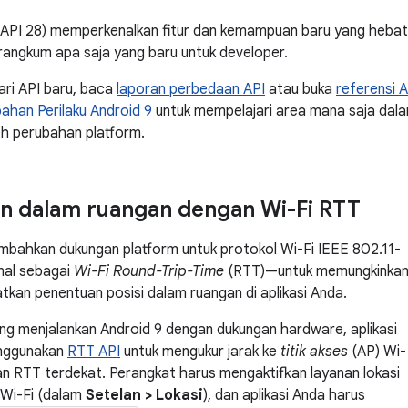
l API 28) memperkenalkan fitur dan kemampuan baru yang hebat
angkum apa saja yang baru untuk developer.
ri API baru, baca
laporan perbedaan API
atau buka
referensi 
ahan Perilaku Android 9
untuk mempelajari area mana saja dala
h perubahan platform.
n dalam ruangan dengan Wi-Fi RTT
bahkan dukungan platform untuk protokol Wi-Fi IEEE 802.11-
nal sebagai
Wi-Fi Round-Trip-Time
(RTT)—untuk memungkinka
an penentuan posisi dalam ruangan di aplikasi Anda.
ng menjalankan Android 9 dengan dukungan hardware, aplikasi
nggunakan
RTT API
untuk mengukur jarak ke
titik akses
(AP) Wi-
 RTT terdekat. Perangkat harus mengaktifkan layanan lokasi
 Wi-Fi (dalam
Setelan > Lokasi
), dan aplikasi Anda harus