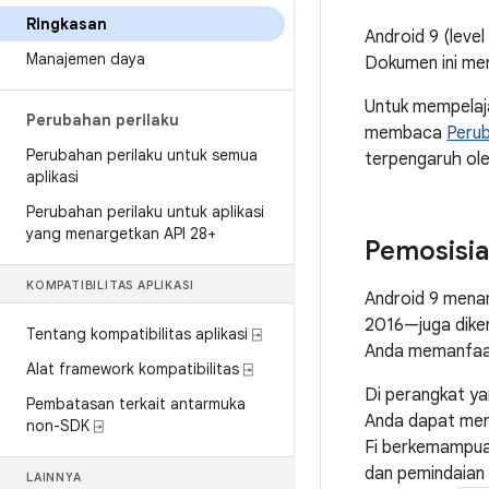
Ringkasan
Android 9 (leve
Manajemen daya
Dokumen ini mer
Untuk mempelaja
Perubahan perilaku
membaca
Perub
Perubahan perilaku untuk semua
terpengaruh ole
aplikasi
Perubahan perilaku untuk aplikasi
yang menargetkan API 28+
Pemosisia
KOMPATIBILITAS APLIKASI
Android 9 menam
2016—juga dike
Tentang kompatibilitas aplikasi ⍈
Anda memanfaatk
Alat framework kompatibilitas ⍈
Di perangkat ya
Pembatasan terkait antarmuka
Anda dapat me
non-SDK ⍈
Fi berkemampuan
dan pemindaian
LAINNYA