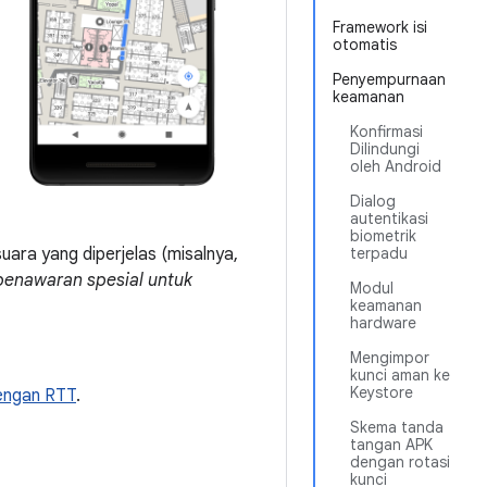
Framework isi
otomatis
Penyempurnaan
keamanan
Konfirmasi
Dilindungi
oleh Android
Dialog
autentikasi
biometrik
uara yang diperjelas (misalnya,
terpadu
penawaran spesial untuk
Modul
keamanan
hardware
Mengimpor
kunci aman ke
Keystore
dengan RTT
.
Skema tanda
tangan APK
dengan rotasi
kunci