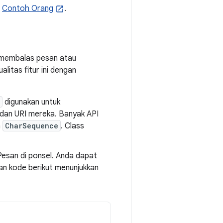
t
Contoh Orang
.
k membalas pesan atau
litas fitur ini dengan
digunakan untuk
 dan URI mereka. Banyak API
n
CharSequence
. Class
Pesan di ponsel. Anda dapat
an kode berikut menunjukkan