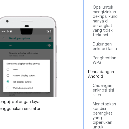
Opsi untuk
mengizinkan
dekripsi kunci
hanya di
perangkat
yang tidak
terkunci
Dukungan
enkripsi lama
Penghentian
WPS
Pencadangan
Android
Cadangan
enkripsi sisi
klien
enguji potongan layar
Menetapkan
kondisi
enggunakan emulator
perangkat
yang
diperlukan
untuk