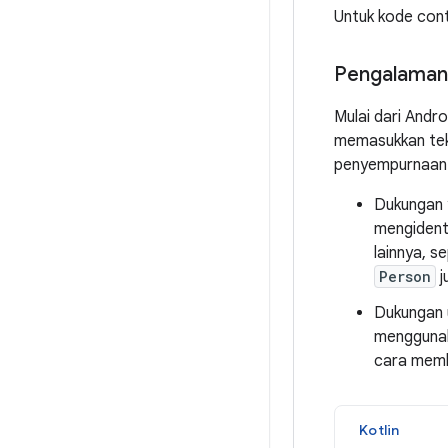
Untuk kode cont
Pengalaman 
Mulai dari Andr
memasukkan teks 
penyempurnaan 
Dukungan 
mengident
lainnya, s
Person
j
Dukungan u
mengguna
cara mem
Kotlin