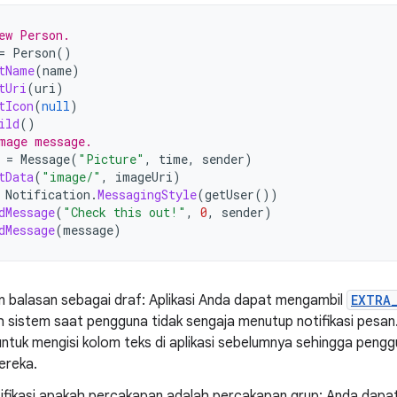
ew Person.
=
Person
()
tName
(
name
)
tUri
(
uri
)
tIcon
(
null
)
ild
()
mage message.
=
Message
(
"Picture"
,
time
,
sender
)
tData
(
"image/"
,
imageUri
)
Notification
.
MessagingStyle
(
getUser
())
dMessage
(
"Check this out!"
,
0
,
sender
)
dMessage
(
message
)
 balasan sebagai draf: Aplikasi Anda dapat mengambil
EXTRA
leh sistem saat pengguna tidak sengaja menutup notifikasi pes
 untuk mengisi kolom teks di aplikasi sebelumnya sehingga pen
ereka.
ifikasi apakah percakapan adalah percakapan grup: Anda dap