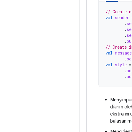
// Create n
val
sender
.
se
.
se
.
se
.
bu
// Create i
val
message
.
se
val
style
=
.
ad
.
ad
Menyimpan
dikirim o
ekstra ini
balasan m
Mengident