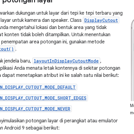
 potongan layar
arkan dukungan untuk layar dari tepi ke tepi terbaru yang
 layar untuk kamera dan speaker. Class
DisplayCutout
da mengetahui lokasi dan bentuk area yang tidak
t konten tidak boleh ditampilkan. Untuk menentukan
 penempatan area potongan ini, gunakan metode
tout()
.
ak jendela baru,
layoutInDisplayCutoutMode
,
likasi Anda menata letak kontennya di sekitar potongan
dapat menetapkan atribut ini ke salah satu nilai berikut:
IN_DISPLAY_CUTOUT_MODE_DEFAULT
IN_DISPLAY_CUTOUT_MODE_SHORT_EDGES
M
IN_DISPLAY_CUTOUT_MODE_NEVER
m
imulasikan potongan layar di perangkat atau emulator
n Android 9 sebagai berikut: