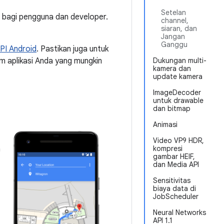
Setelan
 bagi pengguna dan developer.
channel,
siaran, dan
Jangan
Ganggu
API Android
. Pastikan juga untuk
m aplikasi Anda yang mungkin
Dukungan multi-
kamera dan
update kamera
ImageDecoder
untuk drawable
dan bitmap
Animasi
Video VP9 HDR,
n
kompresi
gambar HEIF,
dan Media API
Sensitivitas
biaya data di
JobScheduler
Neural Networks
API 1.1