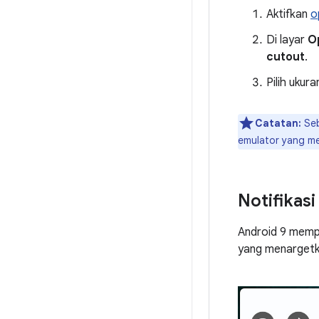
Aktifkan
o
Di layar
O
cutout
.
Pilih ukur
Catatan:
Seb
emulator yang me
Notifikasi
Android 9 mempe
yang menargetkan