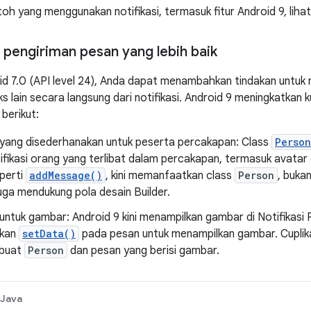
oh yang menggunakan notifikasi, termasuk fitur Android 9, liha
pengiriman pesan yang lebih baik
oid 7.0 (API level 24), Anda dapat menambahkan tindakan untu
lain secara langsung dari notifikasi. Android 9 meningkatkan kua
berikut:
yang disederhanakan untuk peserta percakapan: Class
Person
ifikasi orang yang terlibat dalam percakapan, termasuk avatar
eperti
addMessage()
, kini memanfaatkan class
Person
, buka
uga mendukung pola desain Builder.
ntuk gambar: Android 9 kini menampilkan gambar di Notifikasi 
kan
setData()
pada pesan untuk menampilkan gambar. Cuplik
buat
Person
dan pesan yang berisi gambar.
Java