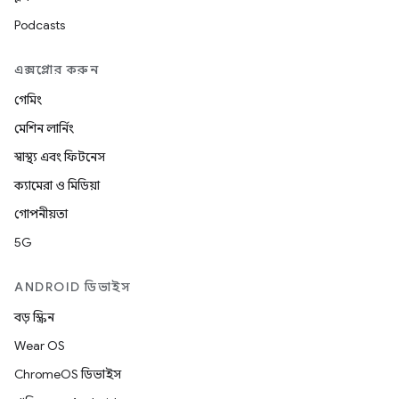
Podcasts
এক্সপ্লোর করুন
গেমিং
মেশিন লার্নিং
স্বাস্থ্য এবং ফিটনেস
ক্যামেরা ও মিডিয়া
গোপনীয়তা
5G
ANDROID ডিভাইস
বড় স্ক্রিন
Wear OS
ChromeOS ডিভাইস