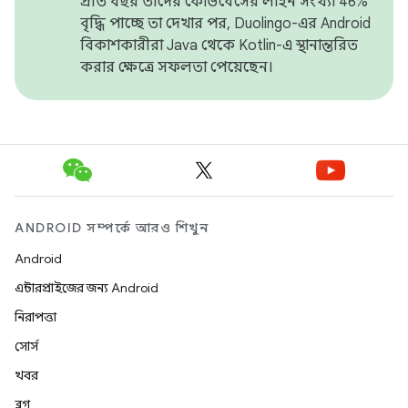
প্রতি বছর তাদের কোডবেসের লাইন সংখ্যা 46%
বৃদ্ধি পাচ্ছে তা দেখার পর, Duolingo-এর Android
বিকাশকারীরা Java থেকে Kotlin-এ স্থানান্তরিত
করার ক্ষেত্রে সফলতা পেয়েছেন।
ANDROID সম্পর্কে আরও শিখুন
Android
এন্টারপ্রাইজের জন্য Android
নিরাপত্তা
সোর্স
খবর
ব্লগ