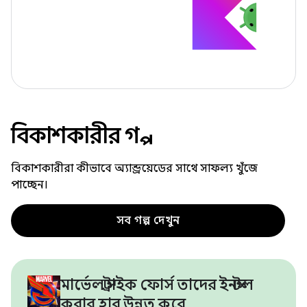
বিকাশকারীর গল্প
বিকাশকারীরা কীভাবে অ্যান্ড্রয়েডের সাথে সাফল্য খুঁজে
পাচ্ছেন।
সব গল্প দেখুন
মার্ভেল স্ট্রাইক ফোর্স তাদের ইনস্টল
করার হার উন্নত করে