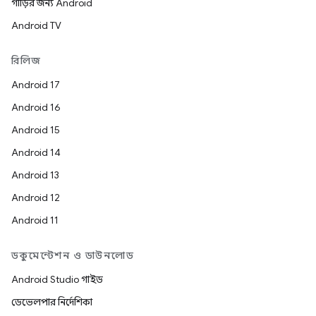
গাড়ির জন্য Android
Android TV
রিলিজ
Android 17
Android 16
Android 15
Android 14
Android 13
Android 12
Android 11
ডকুমেন্টেশন ও ডাউনলোড
Android Studio গাইড
ডেভেলপার নির্দেশিকা