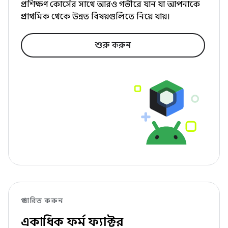
প্রশিক্ষণ কোর্সের সাথে আরও গভীরে যান যা আপনাকে
প্রাথমিক থেকে উন্নত বিষয়গুলিতে নিয়ে যায়।
শুরু করুন
প্রসারিত করুন
একাধিক ফর্ম ফ্যাক্টর