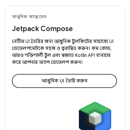
আধুনিক অ্যান্ড্রয়েড
Jetpack Compose
নেটিভ UI তৈরির জন্য আধুনিক টুলকিটের সাহায্যে UI
ডেভেলপমেন্টকে সহজ ও ত্বরান্বিত করুন। কম কোড,
আরও শক্তিশালী টুল এবং স্বজ্ঞাত Kotlin API ব্যবহার
করে আপনার অ্যাপ ডেভেলপ করুন।
আধুনিক UI তৈরি করুন