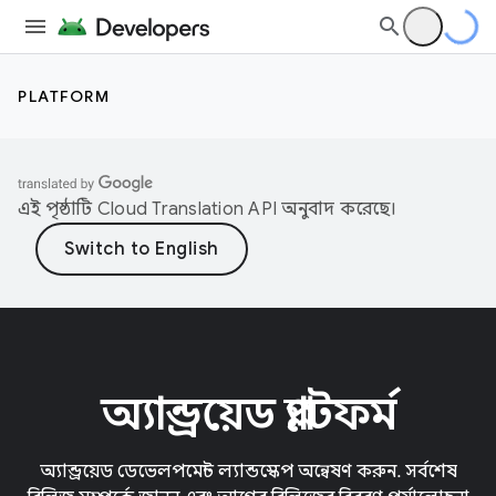
PLATFORM
এই পৃষ্ঠাটি
Cloud Translation API
অনুবাদ করেছে।
অ্যান্ড্রয়েড প্ল্যাটফর্ম
অ্যান্ড্রয়েড ডেভেলপমেন্ট ল্যান্ডস্কেপ অন্বেষণ করুন. সর্বশেষ