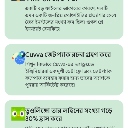
একটি বড় ফাইলের আকারের কারণে, দলটি
এমন একটি জনপ্রিয় ফ্র্যাঞ্চাইজির প্রত্যাশার চেয়ে
জৈব ইনস্টলের সংখ্যা কম ছিল। গুগল প্লে
ইনস্ট্যান্ট রেসকিউ!
Cuvva জেটপ্যাক রচনা গ্রহণ করে
শিখুন কিভাবে Cuvva-এর অ্যান্ড্রয়েড
ইঞ্জিনিয়াররা একমুখী ডেটা ফ্লো এবং জেটপ্যাক
কম্পোজ ব্যবহার করার জন্য তাদের অ্যাপকে
পুনরায় আর্কিটেক্ট করেছে।
ডুওলিঙ্গো তার লাইনের সংখ্যা গড়ে
30% হ্রাস করে