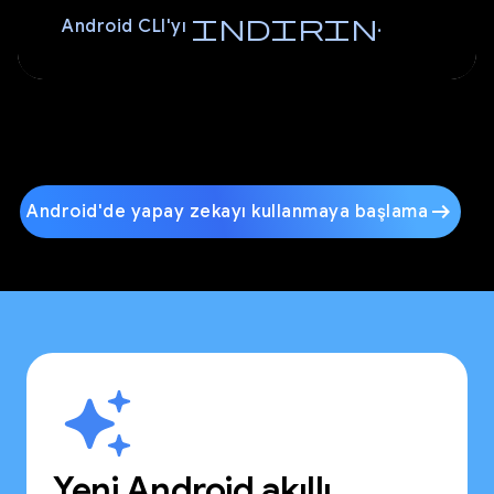
indirin
Android CLI'yı
.
arrow_right_alt
Android'de yapay zekayı kullanmaya başlama
Yeni Android akıllı