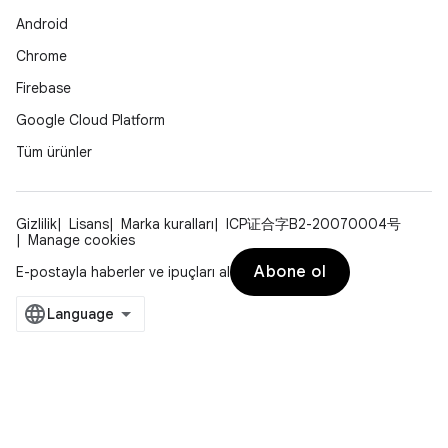
Android
Chrome
Firebase
Google Cloud Platform
Tüm ürünler
Gizlilik
Lisans
Marka kuralları
ICP证合字B2-20070004号
Manage cookies
Abone ol
E-postayla haberler ve ipuçları al