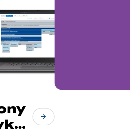
iony
arrow_forward
yk