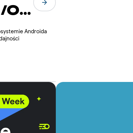
arrow_forward
I/O
kosystemie Androida
dajności