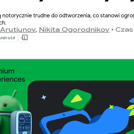
ości dzięki
ą notorycznie trudne do odtworzenia, co stanowi ogro
ingManager
ch.
 Arutiunov
,
Nikita Ogorodnikov
•
Czas 
Android
+1