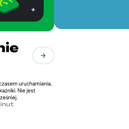
nie
arrow_forward
m czasem uruchamiania,
17
źniki. Nie jest
ześniej.
inut