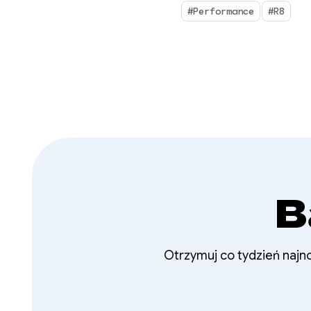
#Performance
#R8
B
Otrzymuj co tydzień najno