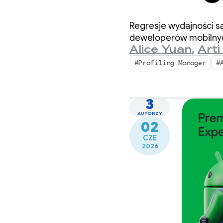
wydajn
Regresje wydajności s
Profil
deweloperów mobilny
Alice Yuan
,
Arti
#Profiling Manager
#
3
AUTORZY
02
CZE
2026