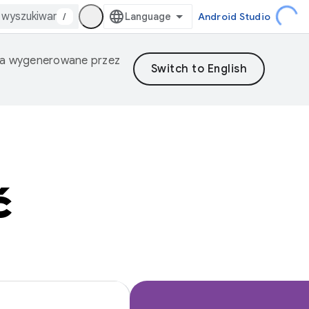
/
Android Studio
nia wygenerowane przez
ć