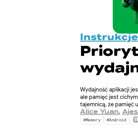
Instrukcj
Priory
wydajn
najważ
Wydajność aplikacji je
w przy
ale pamięć jest cichym
tajemnicą, że pamięć u
Alice Yuan
,
Ajes
#Memory
#Android
+1