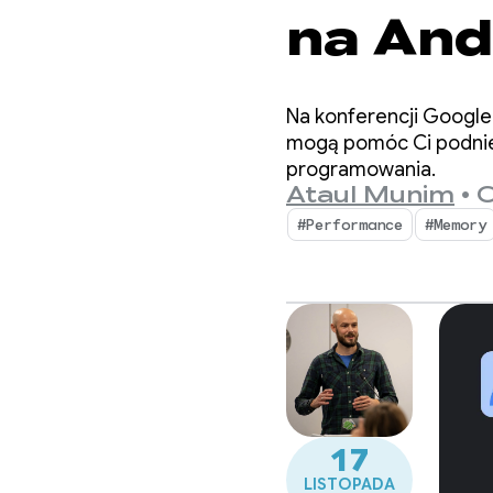
na And
‘26
Na konferencji Google
mogą pomóc Ci podnieś
programowania.
Ataul Munim
•
C
#Performance
#Memory
17
LISTOPADA