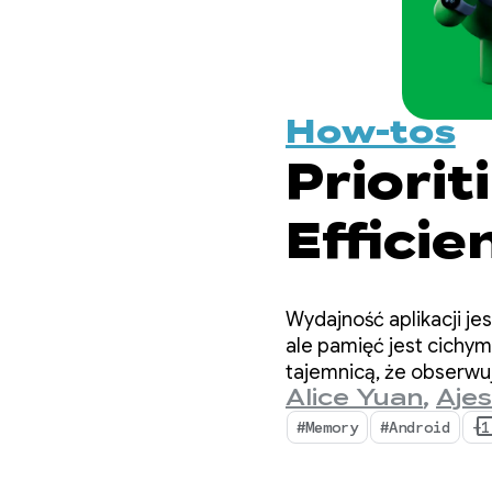
How-tos
Priori
Efficie
for And
Wydajność aplikacji je
ale pamięć jest cichym
tajemnicą, że obserwuj
Alice Yuan
,
Ajes
#Memory
#Android
+1