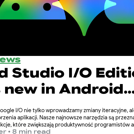
News
 Studio I/O Editi
 new in Android
per tools
ogle I/O nie tylko wprowadzamy zmiany iteracyjne, a
zenia aplikacji. Nasze najnowsze narzędzia są przezn
nkcje, które zwiększają produktywność programistów ap
er
•
8 min read
ów AI wdrażanych w bazie kodu.