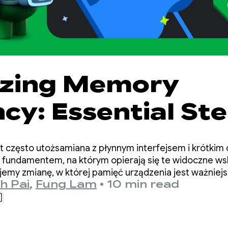
tizing Memory
ncy: Essential St
roid 17
st często utożsamiana z płynnym interfejsem i krótki
 fundamentem, na którym opierają się te widoczne wska
emy zmianę, w której pamięć urządzenia jest ważniejsz
h Pai
,
Fung Lam
•
10 min read