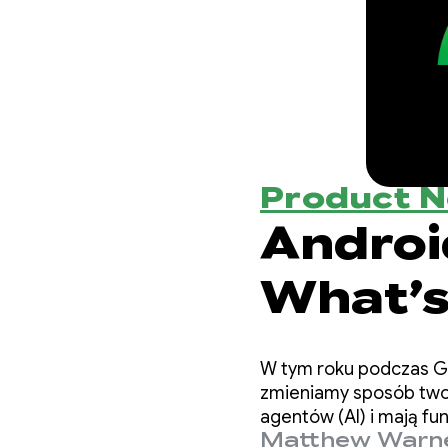
Product 
Android
What’s
Develo
W tym roku podczas Go
zmieniamy sposób twor
agentów (AI) i mają fu
Matthew Warn
oraz możliwości agent