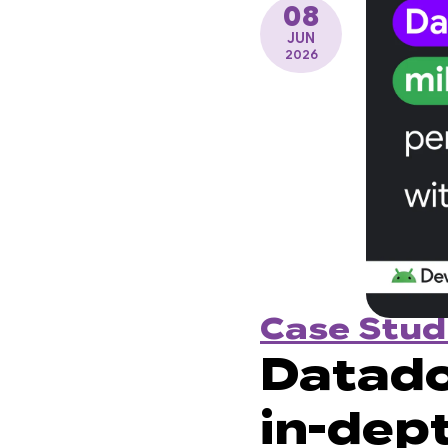
08
JUN
2026
Case Stud
Datadog
in-dep