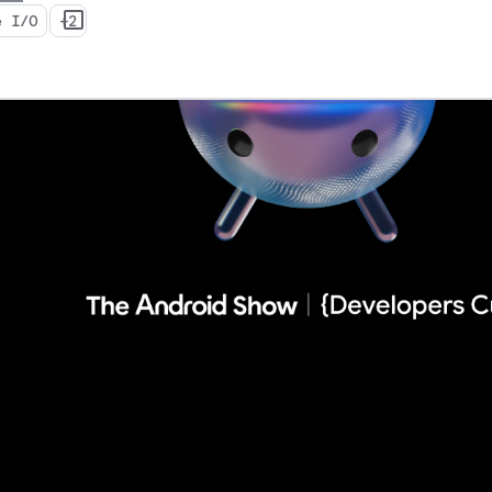
e I/O
+2