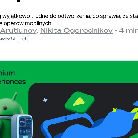
s with
ą wyjątkowo trudne do odtworzenia, co sprawia, że s
ingManager
eloperów mobilnych.
 Arutiunov
,
Nikita Ogorodnikov
•
4 mi
Android
+1