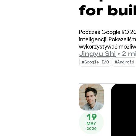
for bui
experi
Podczas Google I/O 20
I/O ‘26
inteligencji. Pokazali
wykorzystywać możliwo
Jingyu Shi
•
2 m
#Google I/O
#Android
19
MAY
2026