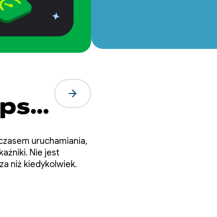
arrow_forward
eps
m czasem uruchamiania,
źniki. Nie jest
a niż kiedykolwiek.