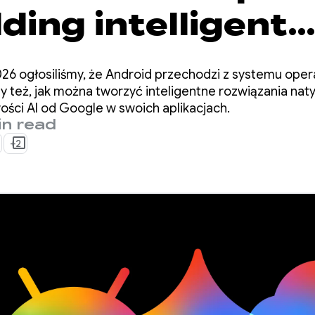
lding intelligent
ences from Goog
26 ogłosiliśmy, że Android przechodzi z systemu ope
śmy też, jak można tworzyć inteligentne rozwiązania nat
ści AI od Google w swoich aplikacjach.
in read
+2