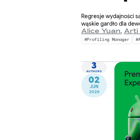
insight
Regresje wydajności s
Profil
wąskie gardło dla dew
Alice Yuan
,
Arti
#Profiling Manager
#
3
AUTHORS
02
JUN
2026