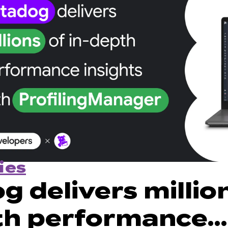
ies
 delivers millio
th performance