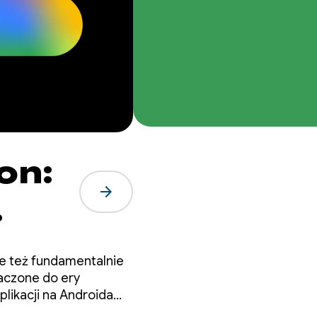
on:
arrow_forward
le też fundamentalnie
aczone do ery
likacji na Androida