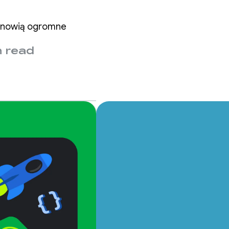
tanowią ogromne
n read