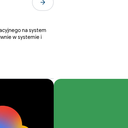
arrow_forward
le
racyjnego na system
ywnie w systemie i