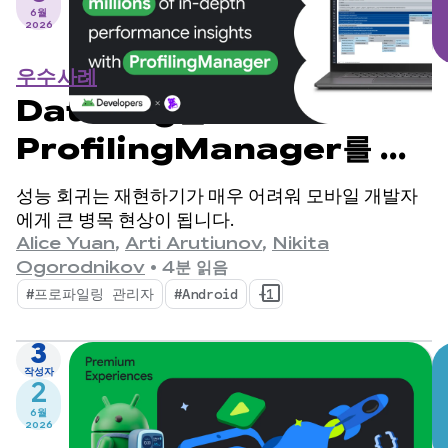
6월
2026
우수사례
Datadog는
ProfilingManager를 사
용하여 수백만 개의 심층적인
성능 회귀는 재현하기가 매우 어려워 모바일 개발자
성능 통계를 제공합니다.
에게 큰 병목 현상이 됩니다.
Alice Yuan
,
Arti Arutiunov
,
Nikita
Ogorodnikov
•
4분 읽음
#프로파일링 관리자
#Android
+1
3
작성자
2
6월
2026