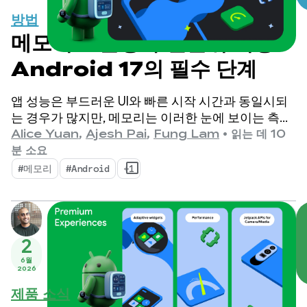
방법
메모리 효율성 우선순위 지정:
Android 17의 필수 단계
앱 성능은 부드러운 UI와 빠른 시작 시간과 동일시되
는 경우가 많지만, 메모리는 이러한 눈에 보이는 측정
항목이 구축되는 조용한 기반 역할을 합니다. 기기 메
Alice Yuan
,
Ajesh Pai
,
Fung Lam
•
읽는 데 10
모리가 그 어느 때보다 중요해지는 추세가 나타나고
분 소요
있습니다.
#메모리
#Android
+1
2
6월
2026
제품 소식