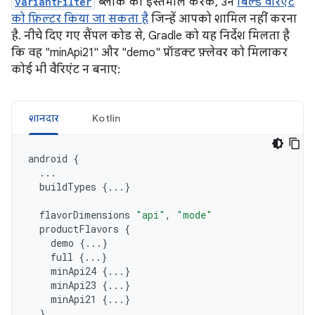
variantFilter
ब्लॉक का इस्तेमाल करके, उन
बिल्ड वैरिएंट
को फ़िल्टर किया जा सकता है
जिन्हें आपको शामिल नहीं करना
है. नीचे दिए गए सैंपल कोड से, Gradle को यह निर्देश मिलता है
कि वह "minApi21" और "demo" प्रॉडक्ट फ़्लेवर को मिलाकर
कोई भी वैरिएंट न बनाए:
शानदार
Kotlin
android
{
...
buildTypes
{...}
flavorDimensions
"api"
,
"mode"
productFlavors
{
demo
{...}
full
{...}
minApi24
{...}
minApi23
{...}
minApi21
{...}
}