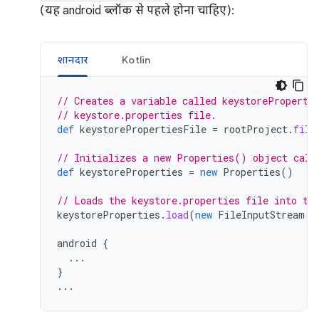
(यह android ब्लॉक से पहले होना चाहिए):
शानदार
Kotlin
// Creates a variable called keystoreProperti
// keystore.properties file.
def
keystorePropertiesFile
=
rootProject
.
file
// Initializes a new Properties() object call
def
keystoreProperties
=
new
Properties
()
// Loads the keystore.properties file into th
keystoreProperties
.
load
(
new
FileInputStream
(
k
android
{
...
}
...