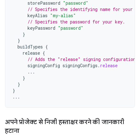
storePassword
"password"
// Specifies the identifying name for your k
keyAlias
"my-alias"
// Specifies the password for your key.
keyPassword
"password"
}
}
buildTypes
{
release
{
// Adds the "release" signing configuration 
signingConfig
signingConfigs
.
release
...
}
}
}
...
अपने प्रोजेक्ट से निजी हस्ताक्षर करने की जानकारी
हटाना