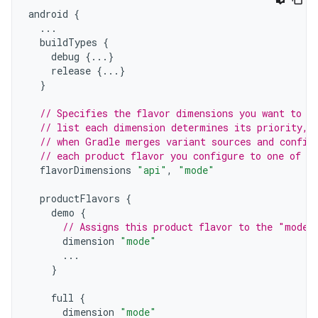
android
{
...
buildTypes
{
debug
{...}
release
{...}
}
// Specifies the flavor dimensions you want to u
// list each dimension determines its priority, 
// when Gradle merges variant sources and config
// each product flavor you configure to one of t
flavorDimensions
"api"
,
"mode"
productFlavors
{
demo
{
// Assigns this product flavor to the "mode"
dimension
"mode"
...
}
full
{
dimension
"mode"