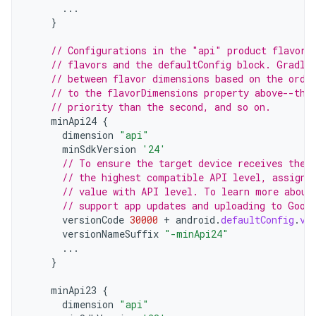
...
}
// Configurations in the "api" product flavors
// flavors and the defaultConfig block. Gradle
// between flavor dimensions based on the orde
// to the flavorDimensions property above--the
// priority than the second, and so on.
minApi24
{
dimension
"api"
minSdkVersion
'24'
// To ensure the target device receives the 
// the highest compatible API level, assign 
// value with API level. To learn more about
// support app updates and uploading to Goog
versionCode
30000
+
android
.
defaultConfig
.
ve
versionNameSuffix
"-minApi24"
...
}
minApi23
{
dimension
"api"