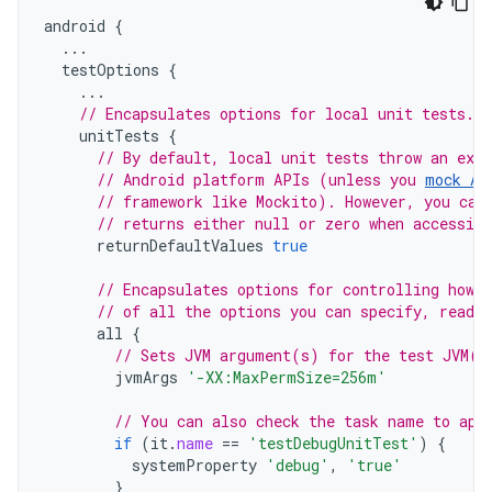
android
{
...
testOptions
{
...
// Encapsulates options for local unit tests.
unitTests
{
// By default, local unit tests throw an exc
// Android platform APIs (unless you 
mock An
// framework like Mockito). However, you can
// returns either null or zero when accessin
returnDefaultValues
true
// Encapsulates options for controlling how 
// of all the options you can specify, read 
all
{
// Sets JVM argument(s) for the test JVM(s
jvmArgs
'-XX:MaxPermSize=256m'
// You can also check the task name to app
if
(
it
.
name
==
'testDebugUnitTest'
)
{
systemProperty
'debug'
,
'true'
}