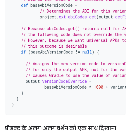
def
baseAbiVersionCode
=
// Determines the ABI for this variant
project
.
ext
.
abiCodes
.
get
(
output
.
getFil
// Because abiCodes.get() returns null for ABI
// the following code does not override the ve
// However, because we want universal APKs to 
// this outcome is desirable.
if
(
baseAbiVersionCode
!=
null
)
{
// Assigns the new version code to versionCo
// for only the output APK, not for the vari
// causes Gradle to use the value of variant
output
.
versionCodeOverride
=
baseAbiVersionCode
*
1000
+
variant
.
}
}
}
प्रॉडक्ट के अलग-अलग वर्शन को एक साथ दिखाना