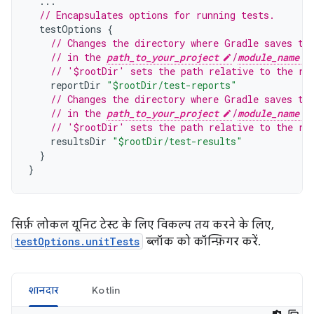
...
// Encapsulates options for running tests.
testOptions
{
// Changes the directory where Gradle saves te
// in the 
path_to_your_project
/
module_name
// '$rootDir' sets the path relative to the ro
reportDir
"$rootDir/test-reports"
// Changes the directory where Gradle saves te
// in the 
path_to_your_project
/
module_name
// '$rootDir' sets the path relative to the ro
resultsDir
"$rootDir/test-results"
}
}
सिर्फ़ लोकल यूनिट टेस्ट के लिए विकल्प तय करने के लिए,
testOptions.unitTests
ब्लॉक को कॉन्फ़िगर करें.
शानदार
Kotlin