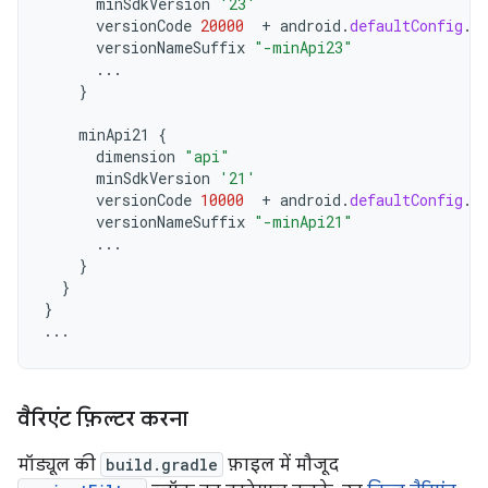
minSdkVersion
'23'
versionCode
20000
+
android
.
defaultConfig
.
v
versionNameSuffix
"-minApi23"
...
}
minApi21
{
dimension
"api"
minSdkVersion
'21'
versionCode
10000
+
android
.
defaultConfig
.
v
versionNameSuffix
"-minApi21"
...
}
}
}
...
वैरिएंट फ़िल्टर करना
मॉड्यूल की
build.gradle
फ़ाइल में मौजूद