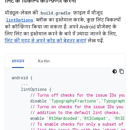
लिंट के विकल्प कॉन्फ़िगर करना
मॉड्यूल-लेवल की
build.gradle
फ़ाइल में मौजूद
lintOptions
ब्लॉक का इस्तेमाल करके, कुछ लिंट विकल्पों
को कॉन्फ़िगर किया जा सकता है. अपने Android प्रोजेक्ट के
लिए लिंट का इस्तेमाल करने के बारे में ज़्यादा जानने के लिए,
लिंट की मदद से अपने कोड को बेहतर बनाएं
लेख पढ़ें.
शानदार
Kotlin
android
{
...
lintOptions
{
// Turns off checks for the issue IDs you 
disable
'TypographyFractions'
,
'TypographyQ
// Turns on checks for the issue IDs you s
// addition to the default lint checks.
enable
'RtlHardcoded'
,
'RtlCompat'
,
'RtlEna
// To enable checks for only a subset of i
// list the issue IDs with the 'check' pro