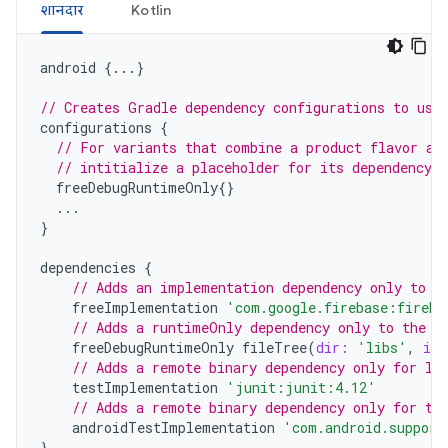
शानदार
Kotlin
android
{...}
// Creates Gradle dependency configurations to use
configurations
{
// For variants that combine a product flavor an
// intitialize a placeholder for its dependency c
freeDebugRuntimeOnly
{}
...
}
dependencies
{
// Adds an implementation dependency only to t
freeImplementation
'com.google.firebase:fireba
// Adds a runtimeOnly dependency only to the "
freeDebugRuntimeOnly
fileTree
(
dir:
'libs'
,
inc
// Adds a remote binary dependency only for lo
testImplementation
'junit:junit:4.12'
// Adds a remote binary dependency only for th
androidTestImplementation
'com.android.support
}