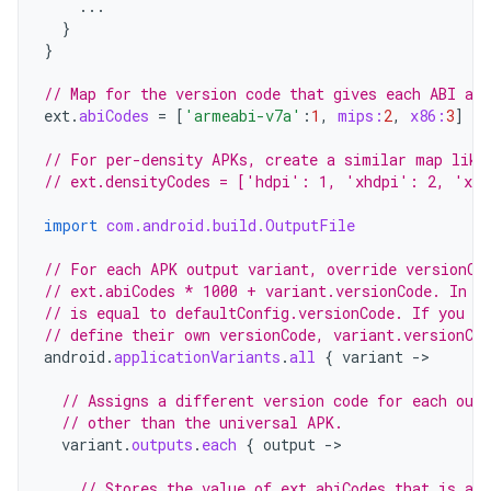
...
}
}
// Map for the version code that gives each ABI a v
ext
.
abiCodes
=
[
'armeabi-v7a'
:
1
,
mips:
2
,
x86:
3
]
// For per-density APKs, create a similar map like
// ext.densityCodes = ['hdpi': 1, 'xhdpi': 2, 'xx
import
com.android.build.OutputFile
// For each APK output variant, override versionCo
// ext.abiCodes * 1000 + variant.versionCode. In t
// is equal to defaultConfig.versionCode. If you co
// define their own versionCode, variant.versionCod
android
.
applicationVariants
.
all
{
variant
-
>

// Assigns a different version code for each out
// other than the universal APK.
variant
.
outputs
.
each
{
output
-
>

// Stores the value of ext.abiCodes that is ass