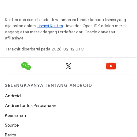
PDF dengan mudah untuk mengisi formulir, mengedit/menilai
makalah, atau menandatangani dokumen.
Konten dan contoh kode di halaman ini tunduk kepada lisensi yang
dijelaskan dalam
Lisensi Konten
. Java dan OpenJDK adalah merek
dagang atau merek dagang terdaftar dari Oracle dan/atau
afiliasinya.
Terakhir diperbarui pada 2026-02-12 UTC.
SELENGKAPNYA TENTANG ANDROID
Android
Android untuk Perusahaan
Keamanan
Source
Berita