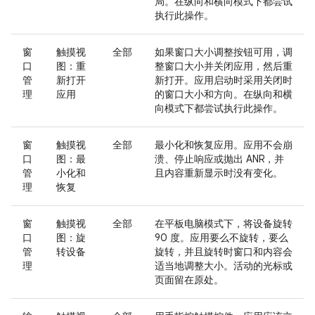
局。在纵向和横向模式下都尝试
执行此操作。
窗
触摸视
全部
如果窗口大小调整按钮可用，调
口
图：重
整窗口大小并关闭应用，然后重
管
新打开
新打开。应用启动时采用关闭时
理
应用
的窗口大小和方向。在纵向和横
向模式下都尝试执行此操作。
窗
触摸视
全部
最小化和恢复应用。应用不会崩
口
图：最
溃、停止响应或抛出 ANR，并
管
小化和
且内容重新显示时没有变化。
理
恢复
窗
触摸视
全部
在平板电脑模式下，将设备旋转
口
图：旋
90 度。应用要么不旋转，要么
管
转设备
旋转，并且旋转时窗口和内容会
理
适当地调整大小。活动的光标或
页面留在原处。