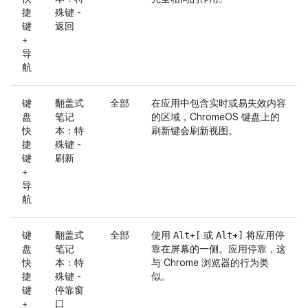
捷
殊键 -
键
返回
+
导
航
键
翻盖式
全部
在应用中包含实时或易失效内容
盘
笔记
的区域，ChromeOS 键盘上的
快
本：特
刷新键会刷新视图。
捷
殊键 -
键
刷新
+
导
航
键
翻盖式
全部
使用
+
或
+
将应用停
Alt
[
Alt
]
盘
笔记
靠在屏幕的一侧。应用停靠，这
快
本：特
与 Chrome 浏览器的行为类
捷
殊键 -
似。
键
停靠窗
+
口