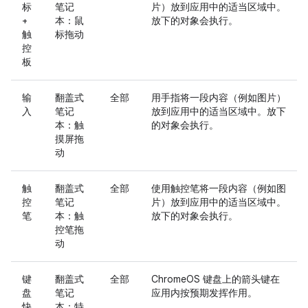
标
笔记
片）放到应用中的适当区域中。
+
本：鼠
放下的对象会执行。
触
标拖动
控
板
输
翻盖式
全部
用手指将一段内容（例如图片）
入
笔记
放到应用中的适当区域中。放下
本：触
的对象会执行。
摸屏拖
动
触
翻盖式
全部
使用触控笔将一段内容（例如图
控
笔记
片）放到应用中的适当区域中。
笔
本：触
放下的对象会执行。
控笔拖
动
键
翻盖式
全部
ChromeOS 键盘上的箭头键在
盘
笔记
应用内按预期发挥作用。
快
本：特