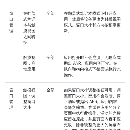
窗
在翻盖
全部
在翻盖式笔记本模式下打开应
口
式笔记
用，然后将设备更改为触摸视图
管
本与触
模式。窗口大小和方向按预期更
理
摸视图
新。
之间转
换
触摸视
全部
应用打开时不会崩溃、无响应或
图：启
抛出 ANR。应用内容正常。在
动应用
纵向和横向模式下都尝试执行此
操作。
窗
触摸视
全部
如果窗口大小调整按钮可用，调
口
图：调
整窗口大小。应用不会崩溃、停
管
整窗口
止响应或抛出 ANR。应用内容
理
大小
会随之缩放。尝试在应用的各个
页面中执行此操作。活动的光标
应留在原处，并且页面内容不应
更改，除非调整为更大的屏幕布