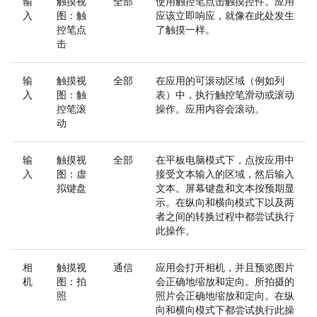
输
触摸视
全部
使用触控笔点击触摸控件。应用
入
图：触
应该立即响应，就像在此处发生
控笔点
了触摸一样。
击
输
触摸视
全部
在应用的可滚动区域（例如列
入
图：触
表）中，执行触控笔滑动或滚动
控笔滚
操作。应用内容会滚动。
动
输
触摸视
全部
在平板电脑模式下，点按应用中
入
图：虚
接受文本输入的区域，然后输入
拟键盘
文本。屏幕键盘和文本按预期显
示。在纵向和横向模式下以及两
者之间的转换过程中都尝试执行
此操作。
相
触摸视
通信
应用会打开相机，并且预览图片
机
图：拍
会正确地缩放和定向。所拍摄的
照
照片会正确地缩放和定向。在纵
向和横向模式下都尝试执行此操