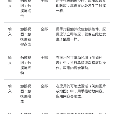
输
触摸视
全部
用手指按触摸控件。应用应该立
入
图：触
即响应，就像在此处发生了触摸
摸屏点
一样。
击
输
触摸视
全部
用手指轻触并按住触摸控件。应
入
图：触
用应该立即响应，就像在此处发
摸屏右
生了触摸一样。
键点击
输
触摸视
全部
在应用的可滚动区域（例如列
入
图：触
表）中，执行单指或双指滚动操
摸屏滚
作。应用内容会滚动。
动
输
触摸视
全部
在应用的可缩放区域（例如图片
入
图：触
或地图）中，用手指缩放内容。
摸屏缩
应用内容会缩放。
放