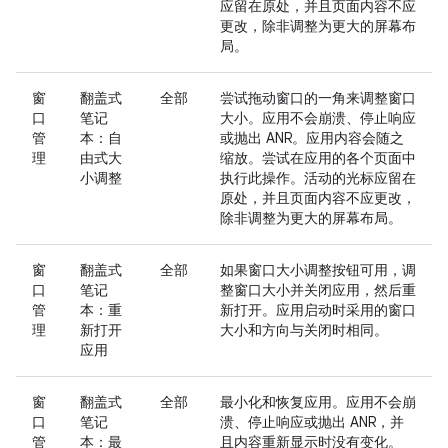
应留在原处，并且页面内容不应
更改，除非调整为更大的屏幕布
局。
窗
翻盖式
全部
尝试拖动窗口的一角来调整窗口
口
笔记
大小。应用不会崩溃、停止响应
管
本：自
或抛出 ANR。应用内容会随之
理
由式大
缩放。尝试在应用的各个页面中
小调整
执行此操作。活动的光标应留在
原处，并且页面内容不应更改，
除非调整为更大的屏幕布局。
窗
翻盖式
全部
如果窗口大小调整按钮可用，调
口
笔记
整窗口大小并关闭应用，然后重
管
本：重
新打开。应用启动时采用的窗口
理
新打开
大小和方向与关闭时相同。
应用
窗
翻盖式
全部
最小化和恢复应用。应用不会崩
口
笔记
溃、停止响应或抛出 ANR，并
管
本：最
且内容重新显示时没有变化。