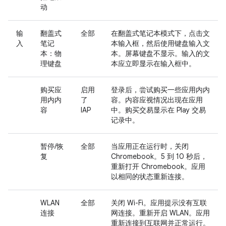
动
输
翻盖式
全部
在翻盖式笔记本模式下，点击文
入
笔记
本输入框，然后使用键盘输入文
本：物
本。屏幕键盘不显示。输入的文
理键盘
本应立即显示在输入框中。
购买应
启用
登录后，尝试购买一些应用内内
用内内
了
容。内容应视情况出现在应用
容
IAP
中。购买交易显示在 Play 交易
记录中。
暂停/恢
全部
当应用正在运行时，关闭
复
Chromebook。5 到 10 秒后，
重新打开 Chromebook。应用
以相同的状态重新连接。
WLAN
全部
关闭 Wi-Fi。应用提示没有互联
连接
网连接。重新开启 WLAN。应用
重新连接到互联网并正常运行。