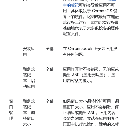
中的标记
可能会导致应用不可
用，具体取决于 ChromeOS 设
备上的硬件。此测试最好在翻盖
式设备上运行，因为此类设备最
准确地代表了大多数设备的硬件
配置文件。
安装应
全部
在 Chromebook 上安装应用没
用
有任何问题。
翻盖式
全部
应用打开时不会崩溃、无响应或
笔记
抛出 ANR（应用无响应）。应
本：启
用内容纵向显示。
动应用
窗
翻盖式
全部
如果窗口大小调整按钮可用，调
口
笔记
整窗口大小。应用不会崩溃、停
管
本：调
止响应或抛出 ANR。应用内容
理
整窗口
会随之缩放。尝试在应用的各个
大小
页面中执行此操作。活动的光标