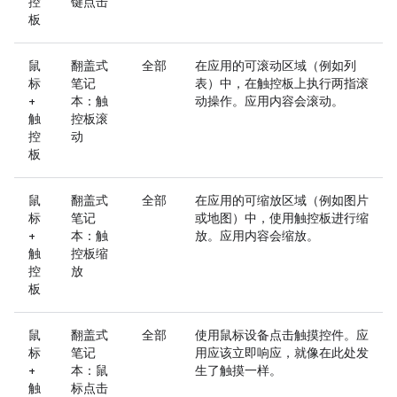
控
键点击
板
鼠
翻盖式
全部
在应用的可滚动区域（例如列
标
笔记
表）中，在触控板上执行两指滚
+
本：触
动操作。应用内容会滚动。
触
控板滚
控
动
板
鼠
翻盖式
全部
在应用的可缩放区域（例如图片
标
笔记
或地图）中，使用触控板进行缩
+
本：触
放。应用内容会缩放。
触
控板缩
控
放
板
鼠
翻盖式
全部
使用鼠标设备点击触摸控件。应
标
笔记
用应该立即响应，就像在此处发
+
本：鼠
生了触摸一样。
触
标点击