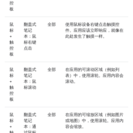
控
板
鼠
翻盖式
全部
使用鼠标设备右键点击触摸控
标
笔记
件。应用应该立即响应，就像在
+
本：鼠
此处发生了触摸一样。
触
标右键
控
点击
板
鼠
翻盖式
全部
在应用的可滚动区域（例如列
标
笔记
表）中，使用滚轮。应用内容会
+
本：鼠
滚动。
触
标滚动
控
板
鼠
翻盖式
全部
在应用的可缩放区域（例如图片
标
笔记
或地图）中，使用滚轮。应用内
+
本：通
容会缩放。
触
过鼠标