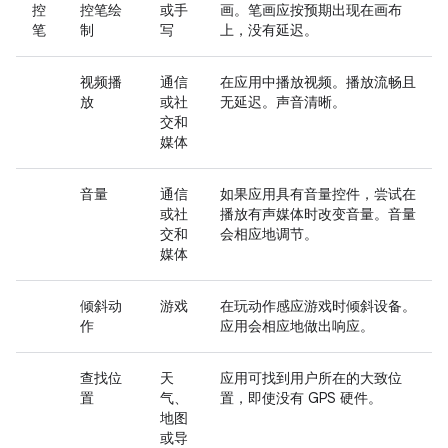
控
控笔绘
或手
画。笔画应按预期出现在画布
笔
制
写
上，没有延迟。
视频播
通信
在应用中播放视频。播放流畅且
放
或社
无延迟。声音清晰。
交和
媒体
音量
通信
如果应用具有音量控件，尝试在
或社
播放有声媒体时改变音量。音量
交和
会相应地调节。
媒体
倾斜动
游戏
在玩动作感应游戏时倾斜设备。
作
应用会相应地做出响应。
查找位
天
应用可找到用户所在的大致位
置
气、
置，即使没有 GPS 硬件。
地图
或导