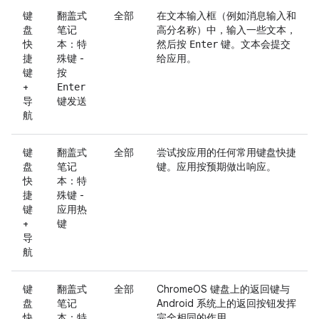
键
翻盖式
全部
在文本输入框（例如消息输入和
盘
笔记
高分名称）中，输入一些文本，
快
本：特
然后按
键。文本会提交
Enter
捷
殊键 -
给应用。
键
按
+
Enter
导
键发送
航
键
翻盖式
全部
尝试按应用的任何常用键盘快捷
盘
笔记
键。应用按预期做出响应。
快
本：特
捷
殊键 -
键
应用热
+
键
导
航
键
翻盖式
全部
ChromeOS 键盘上的返回键与
盘
笔记
Android 系统上的返回按钮发挥
快
本：特
完全相同的作用。