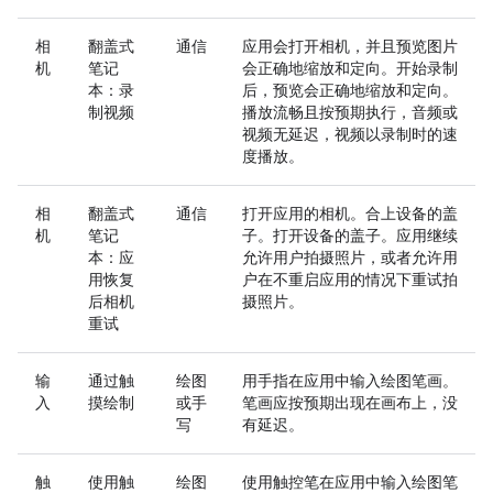
相
翻盖式
通信
应用会打开相机，并且预览图片
机
笔记
会正确地缩放和定向。开始录制
本：录
后，预览会正确地缩放和定向。
制视频
播放流畅且按预期执行，音频或
视频无延迟，视频以录制时的速
度播放。
相
翻盖式
通信
打开应用的相机。合上设备的盖
机
笔记
子。打开设备的盖子。应用继续
本：应
允许用户拍摄照片，或者允许用
用恢复
户在不重启应用的情况下重试拍
后相机
摄照片。
重试
输
通过触
绘图
用手指在应用中输入绘图笔画。
入
摸绘制
或手
笔画应按预期出现在画布上，没
写
有延迟。
触
使用触
绘图
使用触控笔在应用中输入绘图笔