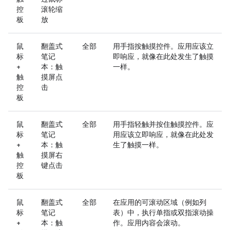
控
滚轮缩
板
放
鼠
翻盖式
全部
用手指按触摸控件。应用应该立
标
笔记
即响应，就像在此处发生了触摸
+
本：触
一样。
触
摸屏点
控
击
板
鼠
翻盖式
全部
用手指轻触并按住触摸控件。应
标
笔记
用应该立即响应，就像在此处发
+
本：触
生了触摸一样。
触
摸屏右
控
键点击
板
鼠
翻盖式
全部
在应用的可滚动区域（例如列
标
笔记
表）中，执行单指或双指滚动操
+
本：触
作。应用内容会滚动。