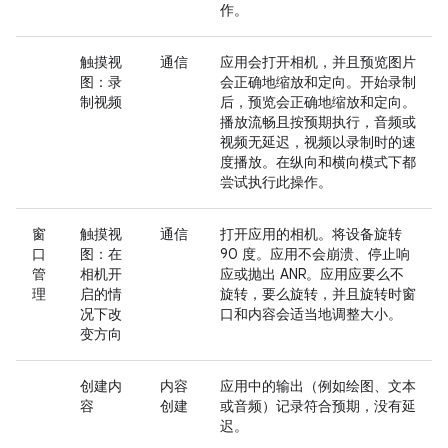
作。
触摸视
通信
应用会打开相机，并且预览图片
图：录
会正确地缩放和定向。开始录制
制视频
后，预览会正确地缩放和定向。
播放流畅且按预期执行，音频或
视频无延迟，视频以录制时的速
度播放。在纵向和横向模式下都
尝试执行此操作。
窗
触摸视
通信
打开应用的相机。将设备旋转
口
图：在
90 度。应用不会崩溃、停止响
管
相机开
应或抛出 ANR。应用应要么不
理
启的情
旋转，要么旋转，并且旋转时窗
况下改
口和内容会适当地调整大小。
变方向
创建内
内容
应用中的输出（例如绘图、文本
容
创建
或音频）记录符合预期，没有延
迟。