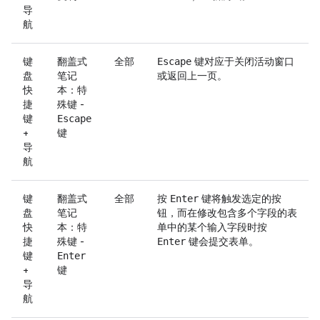
导
航
键
翻盖式
全部
键对应于关闭活动窗口
Escape
盘
笔记
或返回上一页。
快
本：特
捷
殊键 -
键
Escape
+
键
导
航
键
翻盖式
全部
按
键将触发选定的按
Enter
盘
笔记
钮，而在修改包含多个字段的表
快
本：特
单中的某个输入字段时按
捷
殊键 -
键会提交表单。
Enter
键
Enter
+
键
导
航