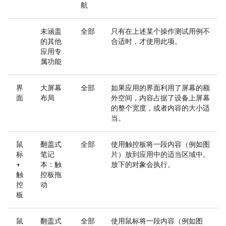
航
未涵盖
全部
只有在上述某个操作测试用例不
的其他
合适时，才使用此项。
应用专
属功能
界
大屏幕
全部
如果应用的界面利用了屏幕的额
面
布局
外空间，内容占据了设备上屏幕
的整个宽度，或者内容的大小适
当。
鼠
翻盖式
全部
使用触控板将一段内容（例如图
标
笔记
片）放到应用中的适当区域中。
+
本：触
放下的对象会执行。
触
控板拖
控
动
板
鼠
翻盖式
全部
使用鼠标将一段内容（例如图