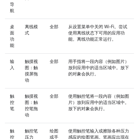
导
航
桌
离线模
全部
从设置菜单中关闭 Wi-Fi。尝试
面
式
使用离线状态下可用的应用功
功
能。离线功能正常运行。
能
输
触摸视
全部
用手指将一段内容（例如图片）
入
图：触
放到应用中的适当区域中。放下
摸屏拖
的对象会执行。
动
触
触摸视
全部
使用触控笔将一段内容（例如图
控
图：触
片）放到应用中的适当区域中。
笔
控笔拖
放下的对象会执行。
动
触
触控笔
绘图
使用触控笔输入或擦除各种压力
控
压力
或手
感应的绘图笔画。笔画应出现在