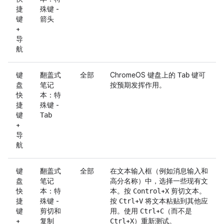
捷
殊键 -
键
箭头
+
导
航
键
翻盖式
全部
ChromeOS 键盘上的
键可
Tab
盘
笔记
按预期发挥作用。
快
本：特
捷
殊键 -
键
Tab
+
导
航
键
翻盖式
全部
在文本输入框（例如消息输入和
盘
笔记
高分名称）中，选择一些现有文
快
本：特
本。按
+
剪切文本。
Control
X
捷
殊键 -
按
+
将文本粘贴到其他应
Ctrl
V
键
剪切和
用。使用
+
（而不是
Ctrl
C
+
复制
+
）重新测试。
Ctrl
X