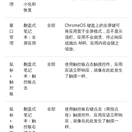
理
小化和
恢复
窗
翻盖式
全部
ChromeOS 键盘上的全屏键可
口
笔记
将应用置于全屏模式，且不显示
管
本：全
顶栏。应用不会崩溃、停止响应
理
屏应用
或抛出 ANR。应用内容会随之
缩放。
鼠
翻盖式
全部
使用触控板点击触摸控件。应用
标
笔记
应该立即响应，就像在此处发生
+
本：触
了触摸一样。
触
控板点
控
击
板
鼠
翻盖式
全部
使用触控板右键点击（两指点
标
笔记
按）触摸控件。应用应该立即响
+
本：触
应，就像在此处发生了触摸一
触
控板右
样。