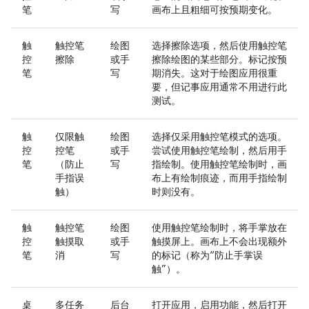
笔
写
画布上且粗细可按预期变化。
触
触控笔
绘图
选择擦除选项，然后使用触控笔
控
擦除
或手
擦除绘图的某些部分。标记按预
笔
写
期消失。这对于绘图应用很重
要，但记事应用通常不用进行此
测试。
触
仅限触
绘图
选择仅采用触控笔模式的选项。
控
控笔
或手
尝试使用触控笔绘制，然后用手
笔
（防止
写
指绘制。使用触控笔绘制时，画
手指误
布上有绘制痕迹，而用手指绘制
触）
时则没有。
触
触控笔
绘图
使用触控笔绘制时，将手掌放在
控
触摸取
或手
触摸屏上。画布上不会出现额外
笔
消
写
的标记（称为“防止手掌误
触”）。
桌
多任务
后台
打开应用，启用功能，然后打开