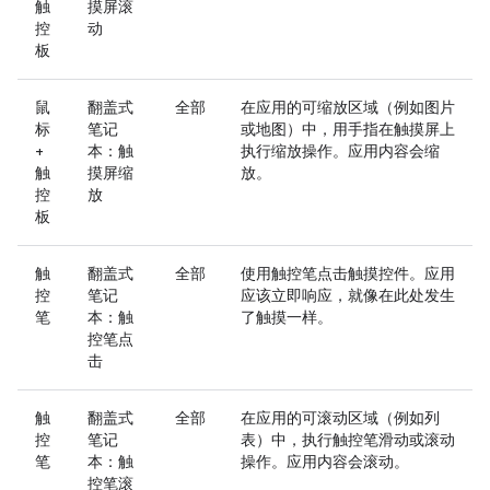
触
摸屏滚
控
动
板
鼠
翻盖式
全部
在应用的可缩放区域（例如图片
标
笔记
或地图）中，用手指在触摸屏上
+
本：触
执行缩放操作。应用内容会缩
触
摸屏缩
放。
控
放
板
触
翻盖式
全部
使用触控笔点击触摸控件。应用
控
笔记
应该立即响应，就像在此处发生
笔
本：触
了触摸一样。
控笔点
击
触
翻盖式
全部
在应用的可滚动区域（例如列
控
笔记
表）中，执行触控笔滑动或滚动
笔
本：触
操作。应用内容会滚动。
控笔滚