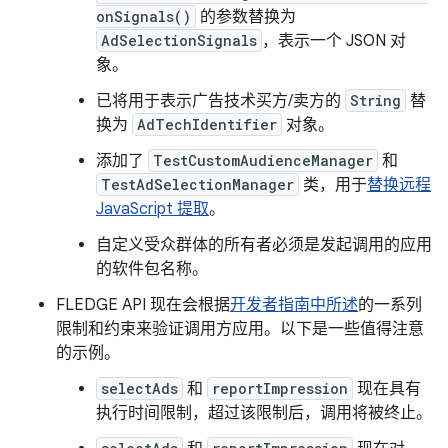
onSignals()
的参数替换为
AdSelectionSignals
，表示一个 JSON 对
象。
已将用于表示广告技术买方/卖方的
String
替
换为
AdTechIdentifier
对象。
添加了
TestCustomAudienceManager
和
TestAdSelectionManager
类，用于
替换远程
JavaScript 提取
。
自定义受众群体的所有者必须是发起调用的应用
的软件包名称。
FLEDGE API 现在会根据
开发者指南中所述
的一系列
限制和约束来验证调用方应用。以下是一些值得注意
的示例。
selectAds
和
reportImpression
现在具有
执行时间限制，超过该限制后，调用将被终止。