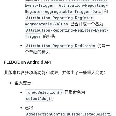
Event-Trigger, Attribution-Reporting-
Register-Aggregatable-Trigger-Data
和
Attribution-Reporting-Register-
Aggregatable-Values
已合并成一个名为
Attribution-Reporting-Register-Event-
Trigger
的标头
Attribution-Reporting-Redirects
仍是一
个单独的标头
FLEDGE on Android API
此版本包含多项新功能和改进，并做出了一些重大变更：
重大变更：
runAdSelection()
已重命名为
selectAds()
。
已将
AdSelectionConfig.Builder.setAdSelecti