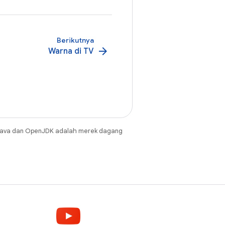
Berikutnya
arrow_forward
Warna di TV
Java dan OpenJDK adalah merek dagang