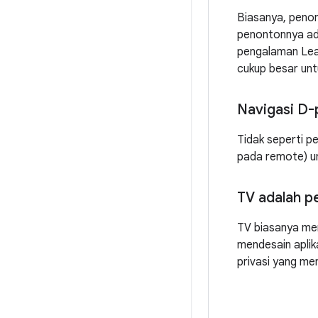
Biasanya, penon
penontonnya ada
pengalaman Lean
cukup besar untu
Navigasi D-
Tidak seperti p
pada remote) un
TV adalah p
TV biasanya mer
mendesain aplika
privasi yang me