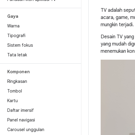
TV adalah seput
Gaya
acara, game, mu
mungkin terjadi.
Warna
Tipografi
Desain TV yang
yang mudah digu
Sistem fokus
menemukan konte
Tata letak
Komponen
Ringkasan
Tombol
Kartu
Daftar imersif
Panel navigasi
Carousel unggulan