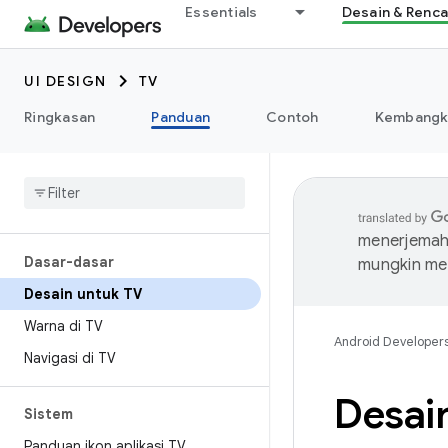
Essentials
Desain & Renc
UI DESIGN
TV
Ringkasan
Panduan
Contoh
Kembangka
menerjemahk
Dasar-dasar
mungkin me
Desain untuk TV
Warna di TV
Android Developer
Navigasi di TV
Desai
Sistem
Panduan ikon aplikasi TV