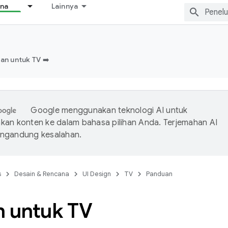
ana
Lainnya
n untuk TV ➡️
Google menggunakan teknologi AI untuk
an konten ke dalam bahasa pilihan Anda. Terjemahan AI
ngandung kesalahan.
s
Desain & Rencana
UI Design
TV
Panduan
n untuk TV