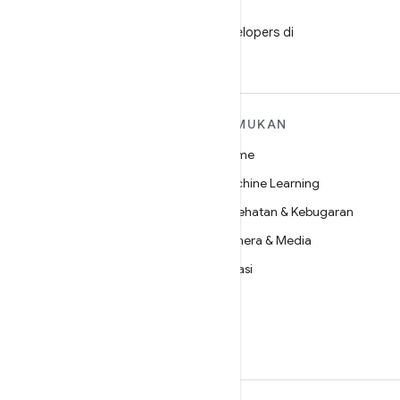
WeChat
Ikuti Android Developers di
WeChat
SELENGKAPNYA
TEMUKAN
TENTANG ANDROID
Game
Android
Machine Learning
Android untuk Perusahaan
Kesehatan & Kebugaran
Keamanan
Kamera & Media
Source
Privasi
Berita
5G
Blog
Podcast