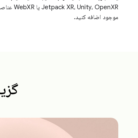
nity، OpenXR
موجود اضافه کنید.
گزینه