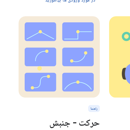
در مورد ورودی ها بیاموزید
راهنما
حرکت - جنبش