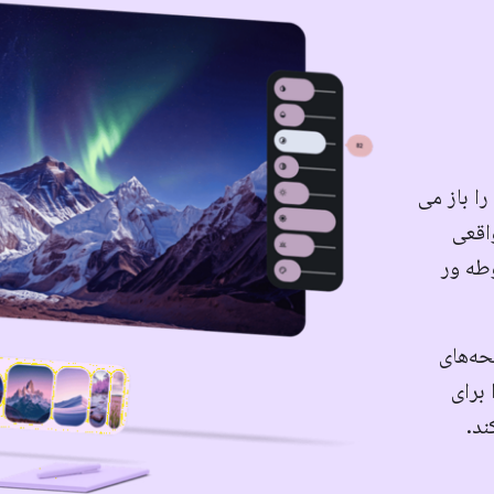
ا باز می
واقعی
وطه ور
ه‌های
ی را برای
ند.