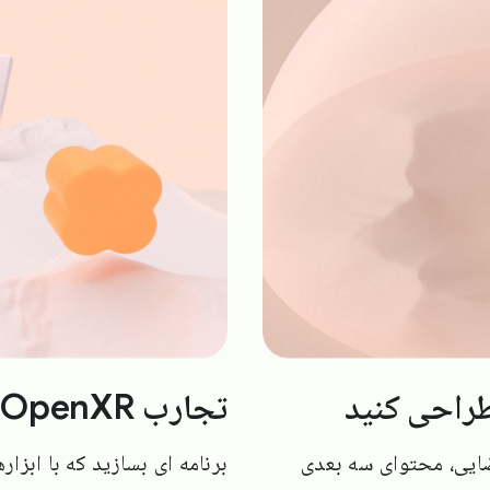
تجارب Design Unity، OpenXR یا WebXR
فضایی، محتوای سه بعدی
برنامه ای بسازید که با ابزا