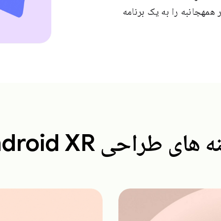
Jetpack XR، U یا WebXR عناصر همهجانبه را به یک برنامه
 های طراحی Android XR