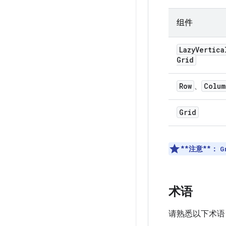
组件
Lazy
Vertica
Grid
Row
Colum
、
Grid
**注意**：
G
术语
请熟悉以下术