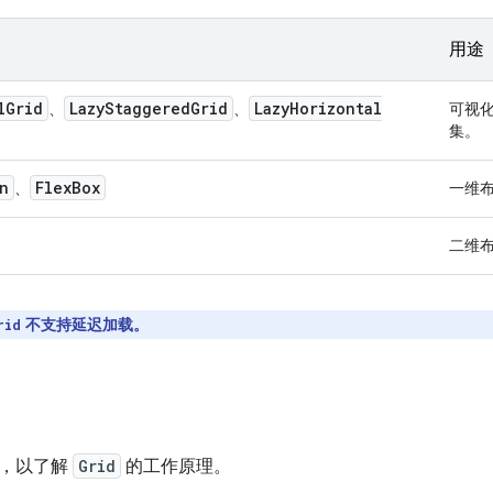
用途
l
Grid
Lazy
Staggered
Grid
Lazy
Horizontal
、
、
可视
集。
n
Flex
Box
、
一维
二维
不支持延迟加载。
rid
语，以了解
Grid
的工作原理。