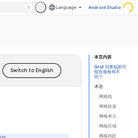
/
Android Studio
本页内容
Grid 与类似的可
组合项有何不
同？
术语
网格线
网格轨道
网格单元
网格区域
网格间距
提交。