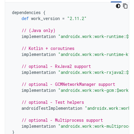
dependencies
{
def
work_version
=
"2.11.2"
// (Java only)
implementation
"androidx.work:work-runtime:$wo
// Kotlin + coroutines
implementation
"androidx.work:work-runtime-ktx
// optional - RxJava2 support
implementation
"androidx.work:work-rxjava2:$wo
// optional - GCMNetworkManager support
implementation
"androidx.work:work-gcm:$work_v
// optional - Test helpers
androidTestImplementation
"androidx.work:work-
// optional - Multiprocess support
implementation
"androidx.work:work-multiproces
}