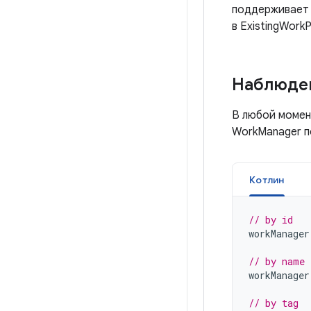
поддерживает 
в ExistingWorkP
Наблюден
В любой момен
WorkManager 
Котлин
// by id
workManager
// by name
workManager
// by tag