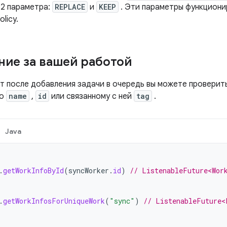
2 параметра:
REPLACE
и
KEEP
. Эти параметры функционир
olicy.
ие за вашей работой
т после добавления задачи в очередь вы можете проверить
по
name
,
id
или связанному с ней
tag
.
Java
.
getWorkInfoById
(
syncWorker
.
id
)
// ListenableFuture<Wor
.
getWorkInfosForUniqueWork
(
"sync"
)
// ListenableFuture<