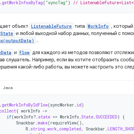
.
getWorkInfosByTag
(
"syncTag"
)
// ListenableFuture<List<
ащает объект
ListenableFuture
типа
WorkInfo
, которы
State
и любой выходной набор данных, полученный с пом
ss(outputData)
.
eData
и
Flow
для каждого из методов позволяют
отслежи
ав слушатель. Например, если вы хотите отобразить сооб
ершения какой-либо работы, вы можете настроить это сл
Java
.
getWorkInfoByIdFlow
(
syncWorker
.
id
)
collect
{
workInfo
-
if
(
workInfo
?.
state
==
WorkInfo
.
State
.
SUCCEEDED
)
{
Snackbar
.
make
(
requireView
(),
R
.
string
.
work_completed
,
Snackbar
.
LENGTH_SHO