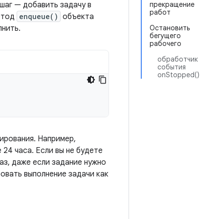
шаг — добавить задачу в
прекращение
работ
метод
enqueue()
объекта
лнить.
Остановить
бегущего
рабочего
обработчик
события
onStopped()
ирования. Например,
24 часа. Если вы не будете
раз, даже если задание нужно
ровать выполнение задачи как