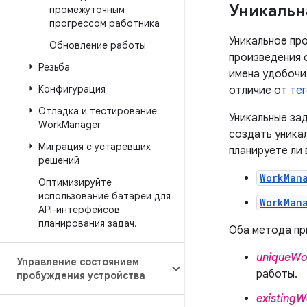
Уникальн
промежуточным
прогрессом работника
Уникальное пр
Обновление работы
произведения 
Резьба
имена удобочи
Конфигурация
отличие от
те
Отладка и тестирование
Уникальные зад
Work
Manager
создать уникал
Миграция с устаревших
планируете ли
решений
WorkMan
Оптимизируйте
использование батареи для
WorkMan
API-интерфейсов
планирования задач
.
Оба метода пр
uniqueW
Управление состоянием
работы.
пробуждения устройства
existingW