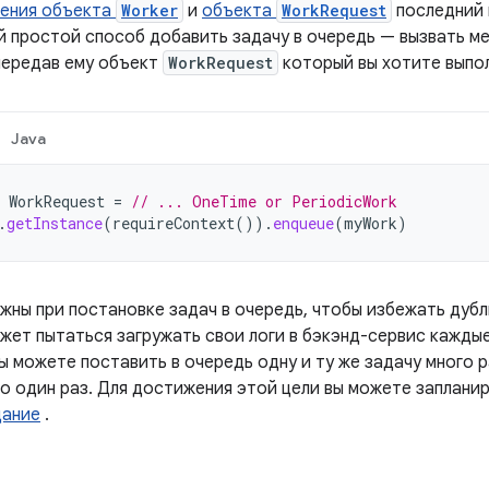
ения объекта
Worker
и
объекта
WorkRequest
последний 
й простой способ добавить задачу в очередь — вызвать 
передав ему объект
WorkRequest
который вы хотите выпо
Java
WorkRequest
=
// ... OneTime or PeriodicWork
.
getInstance
(
requireContext
()).
enqueue
(
myWork
)
жны при постановке задач в очередь, чтобы избежать дубл
ет пытаться загружать свои логи в бэкэнд-сервис каждые 
ы можете поставить в очередь одну и ту же задачу много 
го один раз. Для достижения этой цели вы можете заплани
дание
.