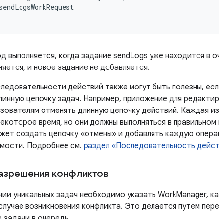
sendLogsWorkRequest
код выполняется, когда задание sendLogs уже находится в
яется, и новое задание не добавляется.
следовательности действий также могут быть полезны, есл
линную цепочку задач. Например, приложение для редакт
ьзователям отменять длинную цепочку действий. Каждая и
екоторое время, но они должны выполняться в правильном 
жет создать цепочку «отмены» и добавлять каждую опера
мости. Подробнее см.
раздел «Последовательность дейс
азрешения конфликтов
нии уникальных задач необходимо указать WorkManager, к
 случае возникновения конфликта. Это делается путем пер
 задачи в очередь.