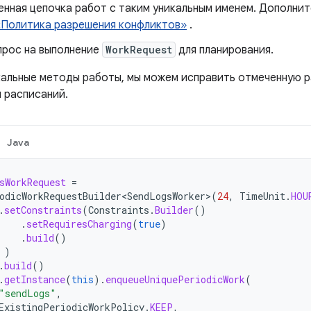
енная цепочка работ с таким уникальным именем. Дополни
«Политика разрешения конфликтов»
.
прос на выполнение
WorkRequest
для планирования.
кальные методы работы, мы можем исправить отмеченную р
 расписаний.
Java
sWorkRequest
=
odicWorkRequestBuilder<SendLogsWorker>
(
24
,
TimeUnit
.
HOU
.
setConstraints
(
Constraints
.
Builder
()
.
setRequiresCharging
(
true
)
.
build
()
)
.
build
()
.
getInstance
(
this
).
enqueueUniquePeriodicWork
(
"sendLogs"
,
ExistingPeriodicWorkPolicy
.
KEEP
,