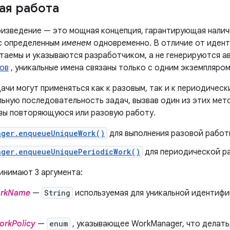
ая работа
оизведение — это мощная концепция, гарантирующая налич
с определенным
именем
одновременно. В отличие от идент
таемы и указываются разработчиком, а не генерируются а
гов
, уникальные имена связаны только с одним экземпляро
ачи могут применяться как к разовым, так и к периодичес
ьную последовательность задач, вызвав один из этих мето
 вы повторяющуюся или разовую работу.
ager.enqueueUniqueWork()
для выполнения разовой работ
ager.enqueueUniquePeriodicWork()
для периодической р
инимают 3 аргумента:
orkName
—
String
используемая для уникальной идентифи
orkPolicy
—
enum
, указывающее WorkManager, что делать