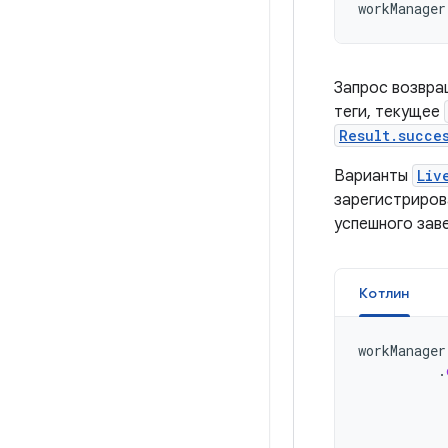
workManager
Запрос возвр
теги, текущее
Result.succe
Варианты
Liv
зарегистриров
успешного зав
Котлин
workManager
.