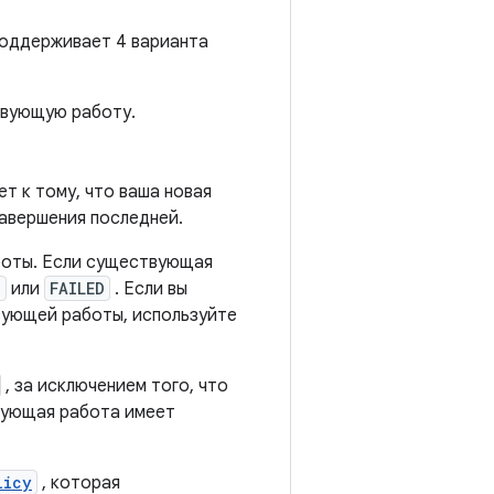
поддерживает 4 варианта
твующую работу.
т к тому, что ваша новая
авершения последней.
боты. Если существующая
D
или
FAILED
. Если вы
вующей работы, используйте
, за исключением того, что
вующая работа имеет
licy
, которая