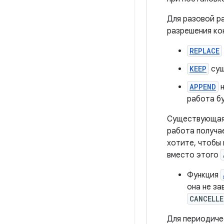
Для разовой р
разрешения ко
REPLACE
KEEP
сущ
APPEND
н
работа б
Существующая
работа получ
хотите, чтобы
вместо этого
Функция
она не з
CANCELLE
Для периодиче