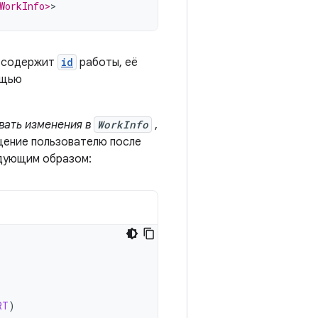
WorkInfo>
й содержит
id
работы, её
ощью
вать изменения в
WorkInfo
,
щение пользователю после
едующим образом:
RT
)