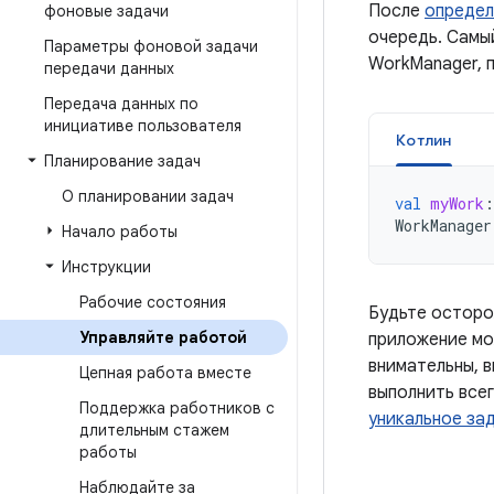
После
определ
фоновые задачи
очередь. Самы
Параметры фоновой задачи
WorkManager, 
передачи данных
Передача данных по
инициативе пользователя
Котлин
Планирование задач
О планировании задач
val
myWork
:
WorkManager
Начало работы
Инструкции
Рабочие состояния
Будьте осторо
Управляйте работой
приложение мож
внимательны, в
Цепная работа вместе
выполнить все
Поддержка работников с
уникальное за
длительным стажем
работы
Наблюдайте за