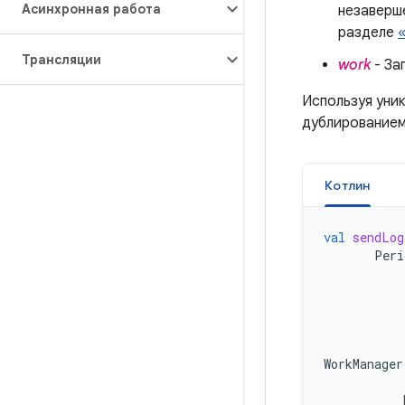
Асинхронная работа
незаверш
разделе
Трансляции
work
- За
Используя уни
дублированием
Котлин
val
sendLog
Peri
WorkManager