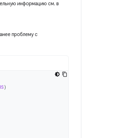
тельную информацию см. в
анее проблему с
RS
)