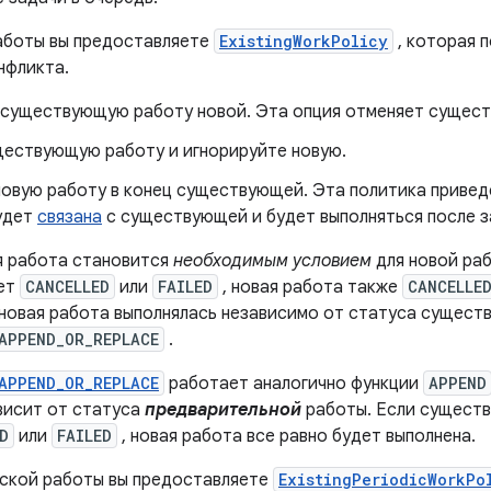
аботы вы предоставляете
ExistingWorkPolicy
, которая 
нфликта.
существующую работу новой. Эта опция отменяет сущес
ествующую работу и игнорируйте новую.
овую работу в конец существующей. Эта политика приведе
удет
связана
с существующей и будет выполняться после з
 работа становится
необходимым условием
для новой ра
ает
CANCELLED
или
FAILED
, новая работа также
CANCELLE
 новая работа выполнялась независимо от статуса сущест
APPEND_OR_REPLACE
.
APPEND_OR_REPLACE
работает аналогично функции
APPEND
ависит от статуса
предварительной
работы. Если сущест
D
или
FAILED
, новая работа все равно будет выполнена.
ской работы вы предоставляете
ExistingPeriodicWorkPo