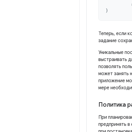
)
Теперь, если 
задание сохран
Уникальные по
выстраивать д
позволять пол
может занять н
приложение мо
мере необходи
Политика р
При планирова
предпринять в
при постановке