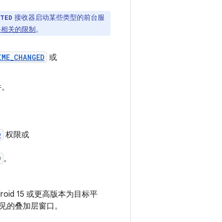
接收器启动某些类型的前台服
ETED
务相关的限制
。
IME_CHANGED
或
件。
D
权限或
D
。
oid 15 或更高版本为目标平
见的叠加层窗口。