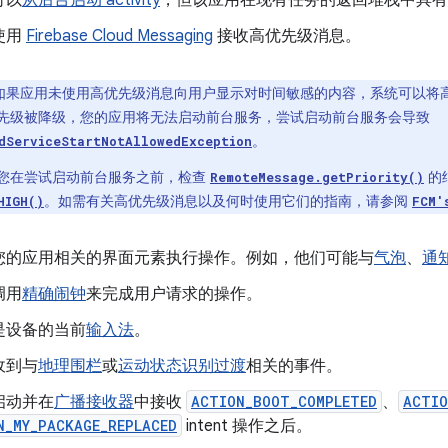
可以
从后台启动 activity
，但该应用在现有任务的返回堆栈中具有 ac
使用
Firebase Cloud Messaging
接收高优先级消息。
如果应用未使用高优先级消息向用户显示对时间敏感的内容，系统可以将
先级被降级，您的应用将无法启动前台服务，尝试启动前台服务会导致
。
dServiceStartNotAllowedException
您在尝试启动前台服务之前，检查
的
RemoteMessage.getPriority()
。如需有关高优先级消息以及何时使用它们的指南，请参阅
HIGH()
FCM'
您的应用相关的界面元素执行操作。例如，他们可能与
气泡
、
通
调用
精确闹钟
来完成用户请求的操作。
是设备的当前
输入法
。
收到与
地理围栏
或
运动状态识别过渡
相关的事件。
启动并在
广播接收器
中接收
ACTION_BOOT_COMPLETED
、
ACTIO
N_MY_PACKAGE_REPLACED
intent 操作之后。