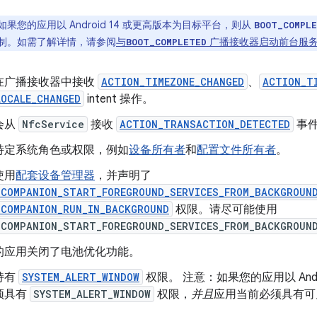
如果您的应用以 Android 14 或更高版本为目标平台，则从
BOOT_COMPL
制。如需了解详情，请参阅
与
广播接收器启动前台服
BOOT_COMPLETED
在广播接收器中接收
ACTION_TIMEZONE_CHANGED
、
ACTION_T
LOCALE_CHANGED
intent 操作。
会从
NfcService
接收
ACTION_TRANSACTION_DETECTED
事
特定系统角色或权限，例如
设备所有者
和
配置文件所有者
。
使用
配套设备管理器
，并声明了
_COMPANION_START_FOREGROUND_SERVICES_FROM_BACKGROUN
_COMPANION_RUN_IN_BACKGROUND
权限。请尽可能使用
_COMPANION_START_FOREGROUND_SERVICES_FROM_BACKGROUN
的应用关闭了电池优化功能。
持有
SYSTEM_ALERT_WINDOW
权限。 注意：如果您的应用以 Andr
须具有
SYSTEM_ALERT_WINDOW
权限，
并且
应用当前必须具有可