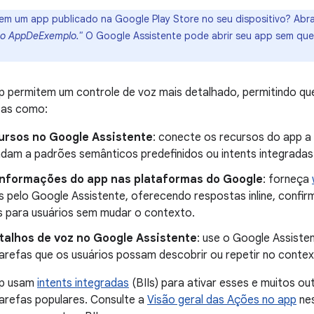
tem um app publicado na Google Play Store no seu dispositivo? Abr
 o AppDeExemplo."
O Google Assistente pode abrir seu app sem que
p permitem um controle de voz mais detalhado, permitindo qu
fas como:
cursos no Google Assistente
: conecte os recursos do app a
dam a padrões semânticos predefinidos ou intents integradas
informações do app nas plataformas do Google
: forneça
 pelo Google Assistente, oferecendo respostas inline, confir
s para usuários sem mudar o contexto.
atalhos de voz no Google Assistente
: use o Google Assiste
tarefas que os usuários possam descobrir ou repetir no contex
pp usam
intents integradas
(BIIs) para ativar esses e muitos o
arefas populares. Consulte a
Visão geral das Ações no app
nes