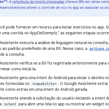
ão**:
A
referência de intents integradas
oferece BIIs em várias categ
 desenvolvedores ativem o controle de voz no app ao associar os at
cê pode fornecer um recurso para iniciar exercícios no app. 
 uma corrida no AppDeExemplo,"
as seguintes etapas ocorr
Assistente executa a análise de linguagem natural na consulta
ão ao padrão predefinido de uma BII. Nesse caso, a
actions.i
de à consulta.
ssistente verifica se a BII foi registrada anteriormente para
minar como iniciá-la.
ssistente gera uma intent do Android para iniciar o destino n
es fornecidas no
<capability>
. O Google Assistente extrai
ite como extras em uma intent do Android gerada.
ssistente atende à solicitação do usuário iniciando a intent 
 a
intent
para abrir uma tela no app ou mostrar um widget n