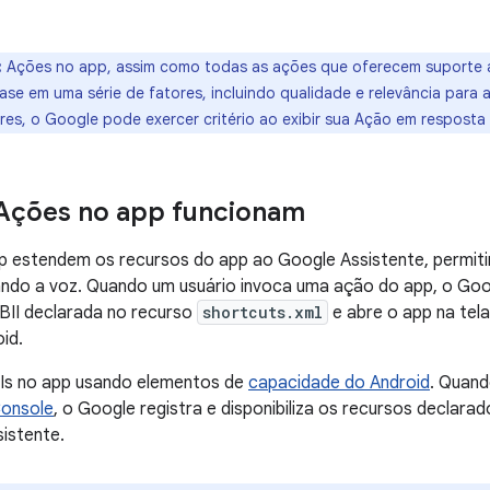
:
Ações no app, assim como todas as ações que oferecem suporte a 
se em uma série de fatores, incluindo qualidade e relevância para a
es, o Google pode exercer critério ao exibir sua Ação em resposta 
Ações no app funcionam
p estendem os recursos do app ao Google Assistente, permit
ando a voz. Quando um usuário invoca uma ação do app, o Goo
BII declarada no recurso
shortcuts.xml
e abre o app na tel
id.
IIs no app usando elementos de
capacidade do Android
. Quand
Console
, o Google registra e disponibiliza os recursos declar
istente.