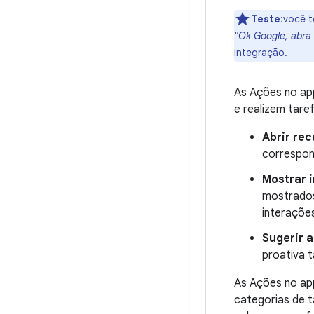
Teste
:você 
"Ok Google, abra
integração.
As Ações no ap
e realizem tare
Abrir re
correspon
Mostrar 
mostrados
interaçõe
Sugerir 
proativa 
As Ações no a
categorias de t