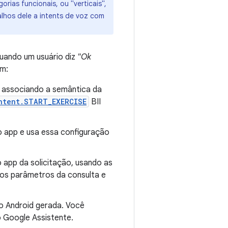
orias funcionais, ou "verticais",
alhos dele a intents de voz com
Quando um usuário diz
"Ok
em:
, associando a semântica da
ntent.START_EXERCISE
BII
 o app e usa essa configuração
o app da solicitação, usando as
 os parâmetros da consulta e
do Android gerada. Você
o Google Assistente.