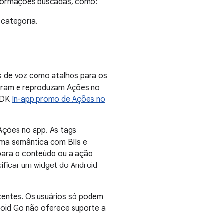
nformações buscadas, como:
 categoria.
s de voz como atalhos para os
ubram e reproduzam Ações no
 SDK
In-app promo de Ações no
Ações no app. As tags
ma semântica com BIIs e
 para o conteúdo ou a ação
cificar um widget do Android
ecentes. Os usuários só podem
oid Go não oferece suporte a