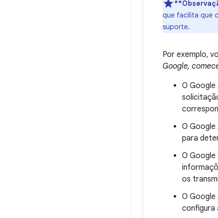
**Observaç
que facilita que
suporte.
Por exemplo, vo
Google, comece
O Google 
solicitaç
correspon
O Google A
para deter
O Google A
informaçõ
os transm
O Google A
configura