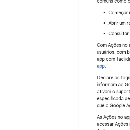
comuns como os
Começar u
Abrir um r
Consultar
Com Ações no a
usuários, com 
app com facili
app
.
Declare as tag
informam ao Go
ativam o suport
especificada pe
que o Google As
As Ações no app
acessar Ações 