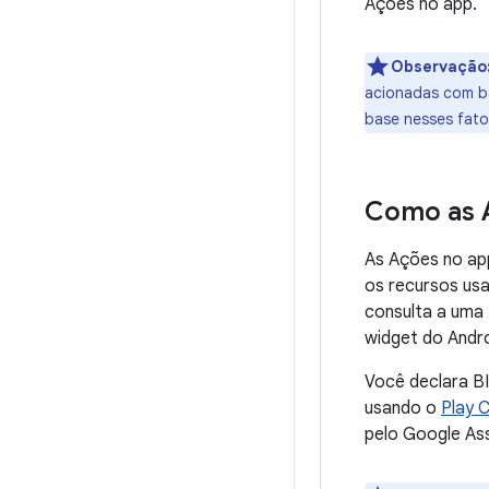
Ações no app.
Observação
acionadas com ba
base nesses fator
Como as 
As Ações no ap
os recursos us
consulta a uma 
widget do Andro
Você declara B
usando o
Play 
pelo Google Ass