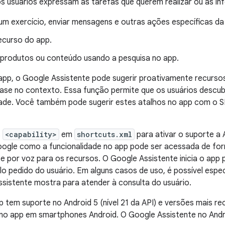
 usuários expressam as tarefas que querem realizar ou as i
m exercício, enviar mensagens e outras ações específicas da
ecurso do app.
 produtos ou conteúdo usando a pesquisa no app.
pp, o Google Assistente pode sugerir proativamente recurso
base no contexto. Essa função permite que os usuários desc
dade. Você também pode sugerir estes atalhos no app com o
s
<capability>
em
shortcuts.xml
para ativar o suporte a 
ogle como a funcionalidade no app pode ser acessada de for
e por voz para os recursos. O Google Assistente inicia o app
lo pedido do usuário. Em alguns casos de uso, é possível espe
sistente mostra para atender à consulta do usuário.
 tem suporte no Android 5 (nível 21 da API) e versões mais r
no app em smartphones Android. O Google Assistente no Andr