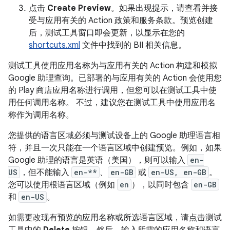
点击
Create Preview
。如果出现提示，请查看并接
受与应用有关的 Action 政策和服务条款。预览创建
后，测试工具窗口即会更新，以显示在您的
shortcuts.xml
文件中找到的 BII 相关信息。
测试工具使用应用名称为与应用有关的 Action 构建和模拟
Google 助理查询。已部署的与应用有关的 Action 会使用您
的 Play 商店应用名称进行调用，但您可以在测试工具中使
用任何调用名称。 不过，建议您在测试工具中使用应用名
称作为调用名称。
您提供的语言区域必须与测试设备上的 Google 助理语言相
符，并且一次只能在一个语言区域中创建预览。例如，如果
Google 助理的语言是英语（美国），则可以输入
en-
US
，但不能输入
en-**
、
en-GB
或
en-US, en-GB
。
您可以使用根语言区域（例如
en
），以同时包含
en-GB
和
en-US
。
如需更改现有预览的应用名称或所选语言区域，请点击测试
工具中的
Delete
按钮。然后，输入所需的应用名称和语言