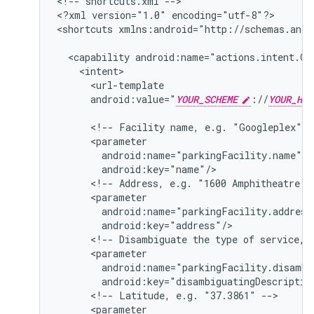
<!--
shortcuts.xml
-->

<?xml
version="1.0"
encoding="utf-8"?>

<shortcuts
xmlns:android="http://schemas.andr
<capability
android:value="
YOUR_SCHEME
://
YOUR_HOS
<!--
Facility
name,
e.g.
"Googleplex"
<!--
Address,
e.g.
"1600
Amphitheatre
P
<!--
Disambiguate
the
type
of
service,
<!--
Latitude,
e.g.
"37.3861"