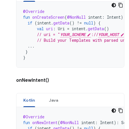
@Override
fun
onCreateScreen
(
@NonNull
intent
:
Intent
):
if
(
intent
.
getData
()
!=
null
)
{
val
uri
:
Uri
=
intent
.
getData
()
// uri = "
YOUR_SCHEME
://
YOUR_HOST
?
// Build your Templates with parsed uri
...
}
}
onNewIntent()
Kotlin
Java
@Override
fun
onNewIntent
(
@NonNull
intent
:
Intent
):
Scr
if
(
intent
.
getData
()
!=
null
)
{