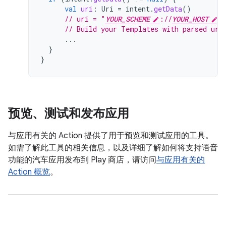
val
uri
:
Uri
=
intent
.
getData
()
// uri = "
YOUR_SCHEME
://
YOUR_HOST
?
// Build your Templates with parsed uri
...
}
}
预览、测试和发布应用
与应用有关的 Action 提供了用于预览和测试应用的工具。
如需了解此工具的相关信息，以及详细了解如何将支持语音
功能的汽车应用发布到 Play 商店，请访问
与应用有关的
Action 概览
。