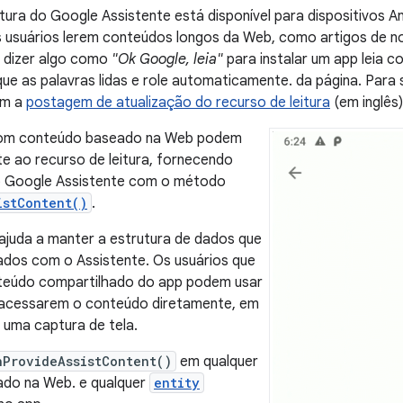
itura do Google Assistente está disponível para dispositivos 
 usuários lerem conteúdos longos da Web, como artigos de no
 dizer algo como
"Ok Google, leia"
para instalar um app leia
que as palavras lidas e role automaticamente. da página. Para
ém a
postagem de atualização do recurso de leitura
(em inglês)
com conteúdo baseado na Web podem
e ao recurso de leitura, fornecendo
 Google Assistente com o método
istContent()
.
ajuda a manter a estrutura de dados que
ados com o Assistente. Os usuários que
eúdo compartilhado do app podem usar
u acessarem o conteúdo diretamente, em
 uma captura de tela.
nProvideAssistContent()
em qualquer
do na Web. e qualquer
entity