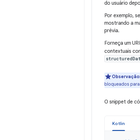
do usuário depo
Por exemplo, se
mostrando a ma
prévia.
Forneça um UR
contextuais c
structuredDa
Observação
bloqueados para 
O snippet de c
Kotlin