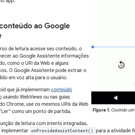
no app.
 conteúdo ao Google
e
rso de leitura acesse seu conteúdo, o
rnecer ao Google Assistente informações
do, como o URI da Web e alguns
os. O Google Assistente pode extrair o
lido em voz alta para o usuário.
oid que já implementam
conteúdo
b
usando WebViews ou nas guias
 do Chrome, use os mesmos URIs da Web
Figura 1.
Ouvindo um 
 "Ler" como um ponto de partida.
unção de leitura com intents integradas,
a implementar
onProvideAssistContent()
para a atividade f