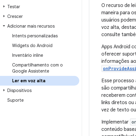
O recurso de le
Testar
maneira para os
Crescer
usuários podem
Adicionar mais recursos
voz alta, desta
consulte tamb
Intents personalizadas
Widgets do Android
Apps Android 
oferecer suport
Inventário inline
informações ao
Compartilhamento com o
onProvideAss
Google Assistente
Esse processo 
Ler em voz alta
são compartilh
Dispositivos
receberem cont
Suporte
links diretos o
vez de texto ou
Implementar
o
conteúdo basea