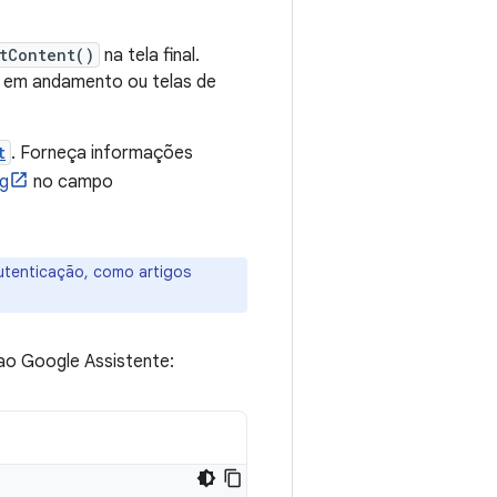
tContent()
na tela final.
 em andamento ou telas de
t
. Forneça informações
rg
no campo
autenticação, como artigos
ao Google Assistente: