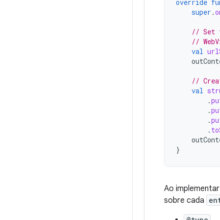
override
fu
super
.
o
// Set 
// WebV
val
url
outCont
// Crea
val
str
.
pu
.
pu
.
pu
.
to
outCont
}
Ao implementa
sobre cada
en
@type