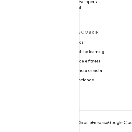
Siga o Android Developers
no WeChat
MAIS SOBRE O ANDROID
DESCOBRIR
Android
Jogos
Android para empresas
Machine learning
Segurança
Saúde e fitness
Source
Câmera e mídia
Notícias
Privacidade
Blog
5G
Podcasts
Android
Chrome
Firebase
Google Clou