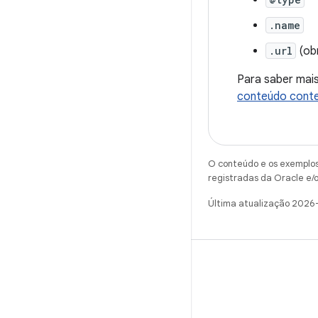
.name
.url
(obr
Para saber mai
conteúdo conte
O conteúdo e os exemplos 
registradas da Oracle e/o
Última atualização 2026
WeChat