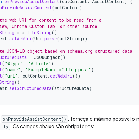
n
onProvideAssistContent
(
outContent
:
AssistContent
)
{
nProvideAssistContent
(
outContent
)
the web URI for content to be read from a
iew, Chrome Custom Tab, or other source
String
=
url
.
toString
()
ent
.
setWebUri
(
Uri
.
parse
(
urlString
))
te JSON-LD object based on schema.org structured data
ucturedData
=
JSONObject
()
t
(
"@type"
,
"Article"
)
t
(
"name"
,
"ExampleName of blog post"
)
t
(
"url"
,
outContent
.
getWebUri
())
String
()
ent
.
setStructuredData
(
structuredData
)
r
onProvideAssistContent()
, forneça o máximo possível o 
tity
. Os campos abaixo são obrigatórios: