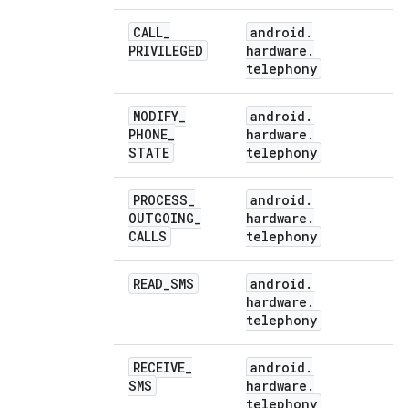
CALL
_
android
.
PRIVILEGED
hardware
.
telephony
MODIFY
_
android
.
PHONE
_
hardware
.
STATE
telephony
PROCESS
_
android
.
OUTGOING
_
hardware
.
CALLS
telephony
READ
_
SMS
android
.
hardware
.
telephony
RECEIVE
_
android
.
SMS
hardware
.
telephony