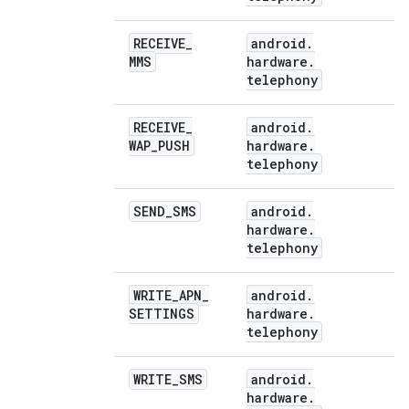
RECEIVE
_
android
.
MMS
hardware
.
telephony
RECEIVE
_
android
.
WAP
_
PUSH
hardware
.
telephony
SEND
_
SMS
android
.
hardware
.
telephony
WRITE
_
APN
_
android
.
SETTINGS
hardware
.
telephony
WRITE
_
SMS
android
.
hardware
.