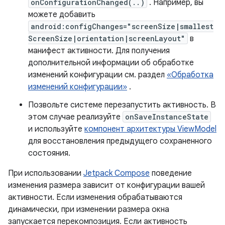
onConfigurationChanged(..)
. Например, вы
можете добавить
android:configChanges="screenSize|smallest
ScreenSize|orientation|screenLayout"
в
манифест активности. Для получения
дополнительной информации об обработке
изменений конфигурации см. раздел
«Обработка
изменений конфигурации»
.
Позвольте системе перезапустить активность. В
этом случае реализуйте
onSaveInstanceState
и используйте
компонент архитектуры ViewModel
для восстановления предыдущего сохраненного
состояния.
При использовании
Jetpack Compose
поведение
изменения размера зависит от конфигурации вашей
активности. Если изменения обрабатываются
динамически, при изменении размера окна
запускается перекомпозиция. Если активность