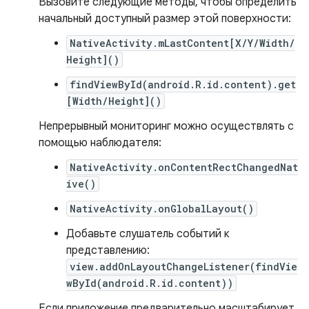
Вызовите следующие методы, чтобы определить
начальный доступный размер этой поверхности:
NativeActivity.mLastContent[X/Y/Width/
Height]()
findViewById(android.R.id.content).get
[Width/Height]()
Непрерывный мониторинг можно осуществлять с
помощью наблюдателя:
NativeActivity.onContentRectChangedNat
ive()
NativeActivity.onGlobalLayout()
Добавьте слушатель событий к
представлению:
view.addOnLayoutChangeListener(findVie
wById(android.R.id.content))
Если приложение предварительно масштабирует