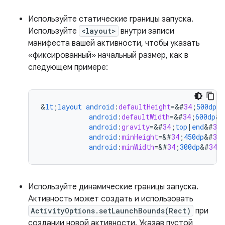
Используйте статические границы запуска.
Используйте
<layout>
внутри записи
манифеста вашей активности, чтобы указать
«фиксированный» начальный размер, как в
следующем примере:
&
lt
;
layout
android
:
defaultHeight
=
&
#
34
;
500dp
&
android
:
defaultWidth
=
&
#
34
;
600dp
&
#
android
:
gravity
=
&
#
34
;
top
|
end
&
#
34
android
:
minHeight
=
&
#
34
;
450dp
&
#
34
android
:
minWidth
=
&
#
34
;
300dp
&
#
34
;
Используйте динамические границы запуска.
Активность может создать и использовать
ActivityOptions.setLaunchBounds(Rect)
при
создании новой активности. Указав пустой