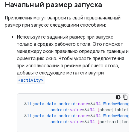
Начальный размер запуска
Приложения могут запросить свой первоначальный
размер при запуске следующими способами:
Используйте заданный размер при запуске
только в средах рабочего стола. Это поможет
менеджеру окон правильно определить границы и
ориентацию окна. Чтобы указать предпочтения
при использовании в режиме рабочего стола,
добавьте следующие метатеги внутри
<activity>
:
&
lt
;
meta-data
android
:
name
=
&
#
34
;
WindowManage
android
:
value
=
&
#
34
;
[
phone
|
tablet
|
m
&
lt
;
meta-data
android
:
name
=
&
#
34
;
WindowManage
android
:
value
=
&
#
34
;
[
portrait
|
lands