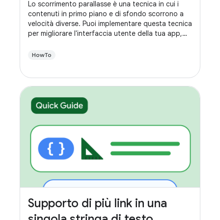
Lo scorrimento parallasse è una tecnica in cui i
contenuti in primo piano e di sfondo scorrono a
velocità diverse. Puoi implementare questa tecnica
per migliorare l'interfaccia utente della tua app,
creando un'esperienza più dinamica mentre gli
utenti scorrono.
HowTo
Supporto di più link in una
singola stringa di testo