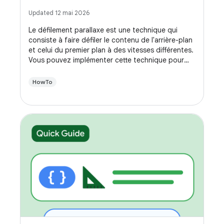
Updated 12 mai 2026
Le défilement parallaxe est une technique qui
consiste à faire défiler le contenu de l'arrière-plan
et celui du premier plan à des vitesses différentes.
Vous pouvez implémenter cette technique pour
améliorer l'interface utilisateur de votre
application, créant ainsi une expérience plus
HowTo
dynamique lorsque vos utilisateurs font défiler
l'écran.