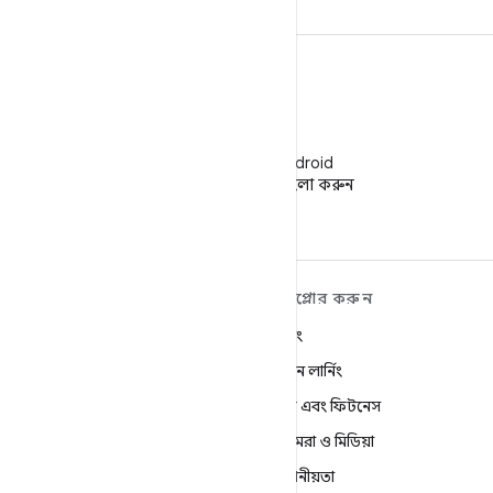
WeChat
WeChat-এ Android
ডেভেলপারদের ফলো করুন
ANDROID সম্পর্কে আরও
এক্সপ্লোর করুন
শিখুন
গেমিং
Android
মেশিন লার্নিং
এন্টারপ্রাইজের জন্য Android
স্বাস্থ্য এবং ফিটনেস
নিরাপত্তা
ক্যামেরা ও মিডিয়া
সোর্স
গোপনীয়তা