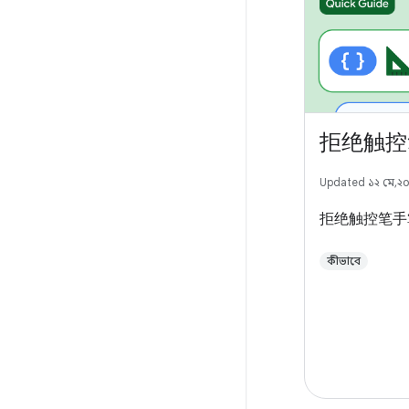
拒绝触控
Updated ১২ মে, ২
拒绝触控笔手
কীভাবে