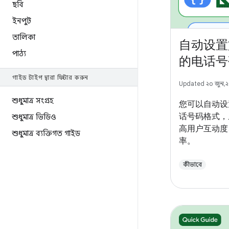
ছবি
ইনপুট
তালিকা
自动设置
পাঠ্য
的电话号
গাইড টাইপ দ্বারা ফিল্টার করুন
Updated ২০ জুন, 
শুধুমাত্র সংগ্রহ
您可以自动设
话号码格式，
শুধুমাত্র ভিডিও
高用户互动度
শুধুমাত্র ব্যক্তিগত গাইড
率。
কীভাবে