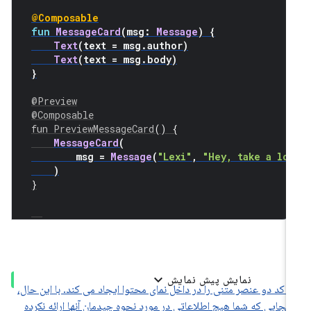
@Composable
fun
MessageCard
(
msg
:
Message
)
{
Text
(
text 
=
 msg
.
author
)
Text
(
text 
=
 msg
.
body
)
}
@Preview
@Composable
fun
PreviewMessageCard
()
{
MessageCard
(
        msg 
=
Message
(
"Lexi"
,
"Hey, take a lo
)
}
نمایش پیش نمایش
ن کد دو عنصر متنی را در داخل نمای محتوا ایجاد می کند. با این حال،
 آنجایی که شما هیچ اطلاعاتی در مورد نحوه چیدمان آنها ارائه نکرده