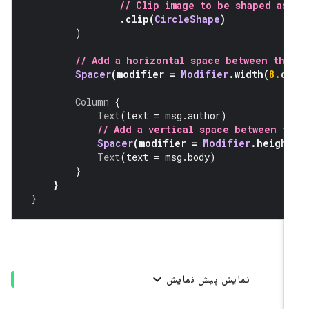
// Clip image to be shaped as
.
clip
(
CircleShape
)
)
// Add a horizontal space between the
Spacer
(
modifier 
=
Modifier
.
width
(
8.
d
Column
{
Text
(
text 
=
 msg
.
author
)
// Add a vertical space between t
Spacer
(
modifier 
=
Modifier
.
height
Text
(
text 
=
 msg
.
body
)
}
}
}
نمایش پیش نمایش