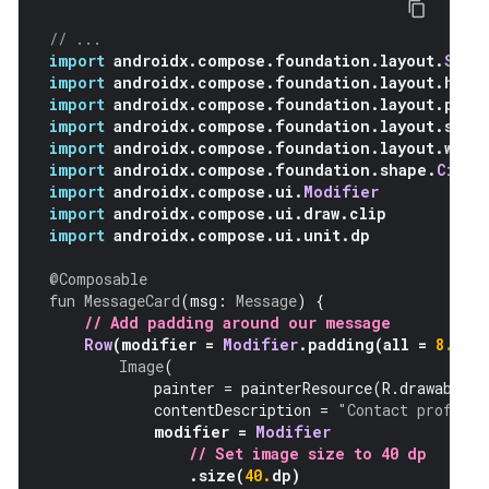
// ...
import
 androidx
.
compose
.
foundation
.
layout
.
S
import
 androidx
.
compose
.
foundation
.
layout
.
h
import
 androidx
.
compose
.
foundation
.
layout
.
p
import
 androidx
.
compose
.
foundation
.
layout
.
si
import
 androidx
.
compose
.
foundation
.
layout
.
wi
import
 androidx
.
compose
.
foundation
.
shape
.
Ci
import
 androidx
.
compose
.
ui
.
Modifier
import
 androidx
.
compose
.
ui
.
draw
.
clip
import
 androidx
.
compose
.
ui
.
unit
.
dp
@Composable
fun
MessageCard
(
msg
:
Message
)
{
// Add padding around our message
Row
(
modifier 
=
Modifier
.
padding
(
all 
=
8.
Image
(
            painter 
=
 painterResource
(
R
.
drawabl
            contentDescription 
=
"Contact profi
modifier 
=
Modifier
// Set image size to 40 dp
.
size
(
40.
dp
)