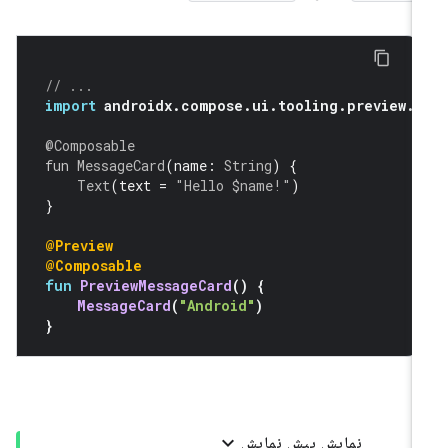
// ...
import
 androidx
.
compose
.
ui
.
tooling
.
preview
.
P
@Composable
fun
MessageCard
(
name
:
String
)
{
Text
(
text 
=
"Hello $name!"
)
}
@Preview
@Composable
fun
PreviewMessageCard
()
{
MessageCard
(
"Android"
)
}
نمایش پیش نمایش