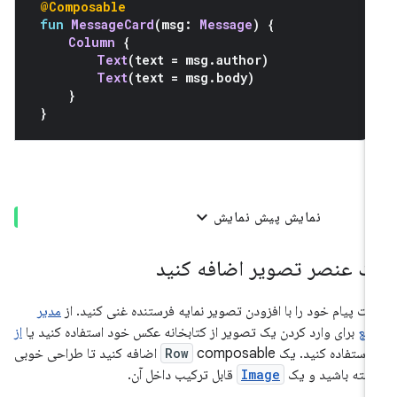
@Composable
fun
MessageCard
(
msg
:
Message
)
{
Column
{
Text
(
text 
=
 msg
.
author
)
Text
(
text 
=
 msg
.
body
)
}
}
نمایش پیش نمایش
ک عنصر تصویر اضافه کنید
رت پیام خود را با افزودن تصویر نمایه فرستنده غنی کنید. از
مدیر
ابع
برای وارد کردن یک تصویر از کتابخانه عکس خود استفاده کنید یا
از
استفاده کنید. یک
Row
composable اضافه کنید تا طراحی خوبی
شته باشید و یک
Image
قابل ترکیب داخل آن.