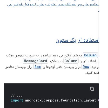
د، عناصر متن روی هم کشیده می شوند و متن را غیرقابل خواندن می
د.
ا استفاده از یک ستون
بع
Column
به شما امکان می دهد عناصر را به صورت عمودی مرتب
ید. اضافه کردن
Column
به عملکرد
MessageCard
.
‌توانید
Row
برای چیدمان افقی آیتم‌ها و
Box
برای چیدمان عناصر
تفاده کنید.
// ...
import
 androidx
.
compose
.
foundation
.
layout
.
C