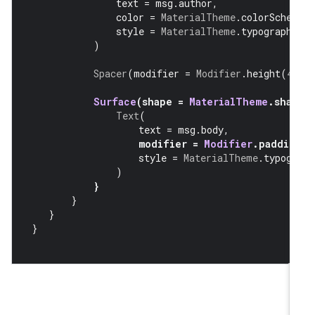
               text 
=
 msg
.
author
,
               color 
=
MaterialTheme
.
colorSchem
               style 
=
MaterialTheme
.
typography
)
Spacer
(
modifier 
=
Modifier
.
height
(
4.
Surface
(
shape 
=
MaterialTheme
.
shap
Text
(
                   text 
=
 msg
.
body
,
modifier 
=
Modifier
.
paddin
                   style 
=
MaterialTheme
.
typogr
)
}
}
}
}