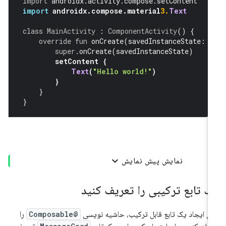
import
 androidx
.
activity
.
compose
.
setContent
import
 androidx
.
compose
.
material
3.
Text
class
MainActivity
:
ComponentActivity
()
{
override
fun
 onCreate
(
savedInstanceState
:
B
super
.
onCreate
(
savedInstanceState
)
setContent 
{
Text
(
"Hello world!"
)
}
}
}
نمایش پیش نمایش
ک تابع ترکیبی را تعریف کنید
ای ایجاد یک تابع قابل ترکیب، حاشیه نویسی
@Composable
را