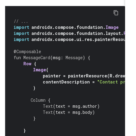
// ...
import
 androidx
.
compose
.
foundation
.
Image
import
 androidx
.
compose
.
foundation
.
layout
.
R
import
 androidx
.
compose
.
ui
.
res
.
painterResour
@Composable
fun
MessageCard
(
msg
:
Message
)
{
Row
{
Image
(
            painter 
=
 painterResource
(
R
.
drawa
            contentDescription 
=
"Contact pro
)
Column
{
Text
(
text 
=
 msg
.
author
)
Text
(
text 
=
 msg
.
body
)
}
}