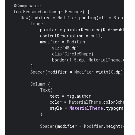
@Composable
fun
MessageCard
(
msg
:
Message
)
{
Row
(
modifier 
=
Modifier
.
padding
(
all 
=
8.
dp
)
Image
(
           painter 
=
 painterResource
(
R
.
drawable
           contentDescription 
=
null
,
           modifier 
=
Modifier
.
size
(
40.
dp
)
.
clip
(
CircleShape
)
.
border
(
1.5.
dp
,
MaterialTheme
.
c
)
Spacer
(
modifier 
=
Modifier
.
width
(
8.
dp
))
Column
{
Text
(
               text 
=
 msg
.
author
,
               color 
=
MaterialTheme
.
colorSchem
style 
=
MaterialTheme
.
typograp
)
Spacer
(
modifier 
=
Modifier
.
height
(
4.