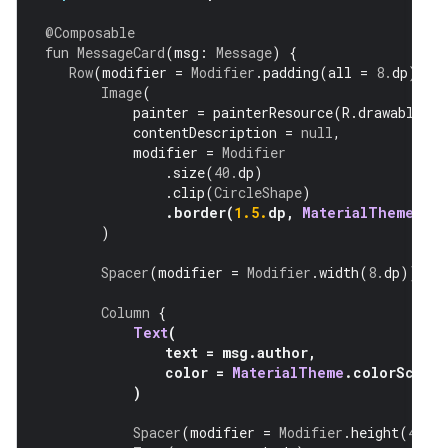
@Composable
fun
MessageCard
(
msg
:
Message
)
{
Row
(
modifier 
=
Modifier
.
padding
(
all 
=
8.
dp
)
Image
(
           painter 
=
 painterResource
(
R
.
drawable
           contentDescription 
=
null
,
           modifier 
=
Modifier
.
size
(
40.
dp
)
.
clip
(
CircleShape
)
.
border
(
1.5.
dp
,
MaterialTheme
.
)
Spacer
(
modifier 
=
Modifier
.
width
(
8.
dp
))
Column
{
Text
(
               text 
=
 msg
.
author
,
               color 
=
MaterialTheme
.
colorSch
)
Spacer
(
modifier 
=
Modifier
.
height
(
4.