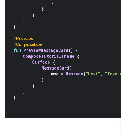
}
}
}
}
}
@Preview
@Composable
fun
PreviewMessageCard
()
{
ComposeTutorialTheme
{
Surface
{
MessageCard
(
                msg 
=
Message
(
"Lexi"
,
"Take a 
)
}
}
}