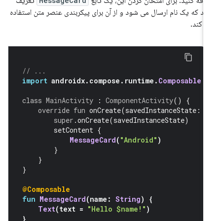
افه کنید. برای امتحان کردن این، یک تابع
MessageCard
تعریف
ید که یک نام ارسال می شود و از آن برای پیکربندی عنصر متن استفاده
 کند.
// ...
import
 androidx
.
compose
.
runtime
.
Composable
class
MainActivity
:
ComponentActivity
()
{
override
fun
 onCreate
(
savedInstanceState
:
B
super
.
onCreate
(
savedInstanceState
)
        setContent 
{
MessageCard
(
"Android"
)
}
}
}
@Composable
fun
MessageCard
(
name
:
String
)
{
Text
(
text 
=
"Hello $name!"
)
}