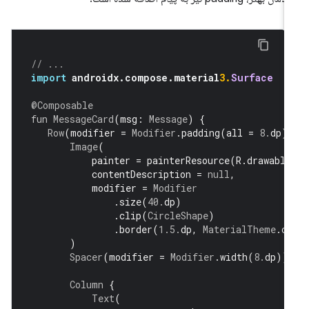
// ...
import
 androidx
.
compose
.
material
3.
Surface
@Composable
fun
MessageCard
(
msg
:
Message
)
{
Row
(
modifier 
=
Modifier
.
padding
(
all 
=
8.
dp
)
Image
(
           painter 
=
 painterResource
(
R
.
drawable
           contentDescription 
=
null
,
           modifier 
=
Modifier
.
size
(
40.
dp
)
.
clip
(
CircleShape
)
.
border
(
1.5.
dp
,
MaterialTheme
.
c
)
Spacer
(
modifier 
=
Modifier
.
width
(
8.
dp
))
Column
{
Text
(