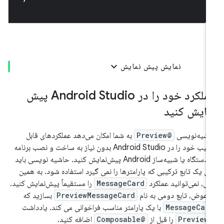
نمایش پیش نمایش
عملکرد خود را در Android Studio پیش
مایش کنید
شیه‌نویسی
@Preview
به شما امکان می‌دهد عملکردهای قابل
ترکیب خود را در Android Studio بدون نیاز به ساخت و نصب برنامه
در دستگاه یا شبیه‌ساز Android پیش‌نمایش کنید. حاشیه نویسی باید
ی یک تابع ترکیبی که پارامترها را نمی گیرد استفاده شود. به همین
یل، نمی‌توانید عملکرد
MessageCard
را مستقیماً پیش‌نمایش کنید.
 عوض، تابع دومی به نام
PreviewMessageCard
بسازید که
MessageCar
با یک پارامتر مناسب فراخوانی می کند. یادداشت
@Prev
را قبل از
@Composable
اضافه کنید.