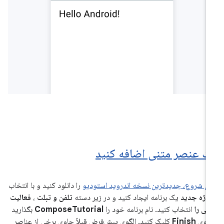
ک عنصر متنی اضافه کنید
ای شروع، جدیدترین نسخه
اندروید استودیو
را دانلود کنید و با انتخاب
وژه جدید
یک برنامه ایجاد کنید و در زیر دسته
تلفن و تبلت
،
فعالیت
لی را
انتخاب کنید. نام برنامه خود را
ComposeTutorial
بگذارید
 روی
Finish
کلیک کنید. الگوی پیش‌فرض قبلاً حاوی برخی از عناصر