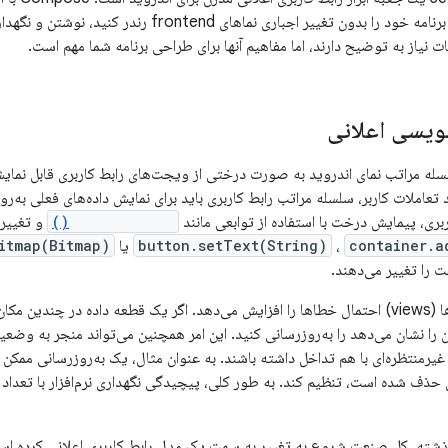
می‌دهد رابط کاربری برنامه خود را بدون تغییر اجباری نماه
ت نیاز به توضیح دارند، اما مفاهیم آنها برای طراحی برنامه شما مهم است.
نویسی اعلانی
سله مراتب نمای اندروید به صورت درختی از ویجت‌های رابط کاربری قابل نمایش
د تعاملات کاربر، سلسله مراتب رابط کاربری باید برای نمایش داده‌های فعلی به‌ر
ربری، پیمایش درخت با استفاده از توابعی مانند
findViewById()
و تغییر 
container.a
،
button.setText(String)
یا
itmap(Bitmap)
را تغییر می‌دهند.
دستکاری دستی نماها (views) احتمال خطاها را افزایش می‌دهد. اگر یک قطعه داده در 
ن را نشان می‌دهد را به‌روزرسانی کنید. این امر همچنین می‌تواند منجر به وضع
غیرمنتظره‌ای با هم تداخل داشته باشند. به عنوان مثال، یک به‌روزرسانی ممکن 
ی حذف شده است، تنظیم کند. به طور کلی، پیچیدگی نگهداری نرم‌افزار با تعداد نم
ته، کل صنعت شروع به تغییر به سمت یک مدل رابط کاربری اعلانی کرده است