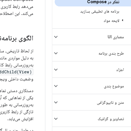
تفکر در Compose
برنامه های تطبیقی ​​بسازید
می‌کند. این اصطلاحا
لایحه مواد
الگوی برنامه‌
معماری UI
از لحاظ تاریخی، سل
طرح بندی برنامه
به دلیل مواردی مانن
به‌روزرسانی رابط کا
اجزاء
ddChild(View)
وضعیت داخلی ویجت 
موضوع بندی
یکی از نماهایی که آ
متن و تایپوگرافی
به‌روزرسانی به طور 
تازگی از رابط کاربر
افزایش می‌یابد.
تصاویر و گرافیک
در طول چند سال گذش