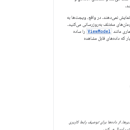
 اعلانی Compose، ویجت‌ها نسبتاً بدون وضعیت هستند و توابع setter یا getter را نمایش نمی‌دهند. در واقع، ویجت‌ها به
داده نمی‌شوند. شما رابط کاربری را با فراخوانی همان تابع composable با آرگومان‌های مختلف به‌روزرسانی می‌کنید.
اری مانند
ViewModel
را ساده
 هر بار که داده‌های قابل مشاهده
ذیرها، از داده‌ها برای توصیف رابط کاربری
اتب ارسال می‌کند.