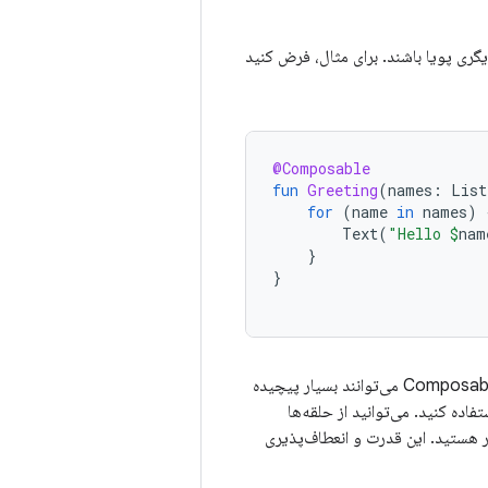
هر کد کاتلین دیگری پویا باشند. برای مثال، فرض کنید
@Composable
fun
Greeting
(
names
:
List
for
(
name
in
names
)
Text
(
"Hello 
$
nam
}
}
این تابع لیستی از نام‌ها را دریافت می‌کند و برای هر کاربر یک خوشامدگویی تولید می‌کند. توابع Composable می‌توانند بسیار پیچیده
ده کنید. می‌توانید از حلقه‌ها
ار هستید. این قدرت و انعطاف‌پذیری