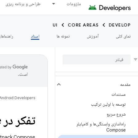
ملزومات
طراحی و برنامه ریزی
UI
CORE AREAS
DEVELOP
نمای کلی
آموزش
نمونه ها
اسناد
راهنماها
است.
مقدمه
مستندات
Android Developers
توسعه با اولین ترکیب
شروع سریع
تفکر در Compose
راه‌اندازی وابستگی‌ها و کامپایلر
Compose
Jetpack Compose یک جعبه ابزار رابط کاربری اعلانی مدرن برای اندروید است. Compose