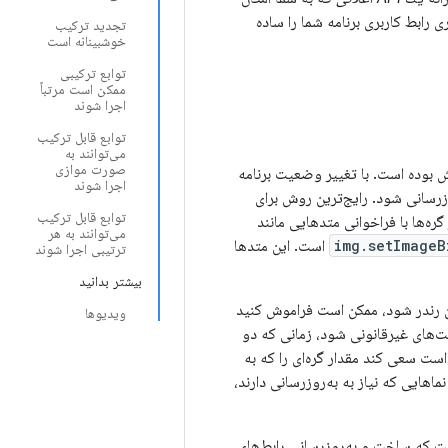
ای frontend رندر کنید، نوشتن و نگهداری رابط کاربری برنامه شما را ساده
تجدید ترکیب
خوشبینانه است
توابع ترکیبی
ممکن است مرتباً
اجرا شوند
توابع قابل ترکیب
می‌توانند به
صورت موازی
 بوده است. با تغییر وضعیت برنامه
اجرا شوند
وزرسانی شود. رایج‌ترین روش برای
توابع قابل ترکیب
گره‌ها با فراخوانی متدهایی مانند
می‌توانند به هر
img.setImageB
است. این متدها
ترتیبی اجرا شوند
بیشتر بدانید
چندین مکان رندر شود، ممکن است فراموش کنید
ویدیوها
یت‌های غیرقانونی شود، زمانی که دو
است سعی کند مقدار گره‌ای را که به
اهایی که نیاز به به‌روزرسانی دارند،
 که ساخت و به‌روزرسانی رابط‌های