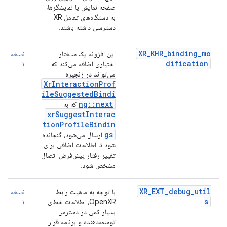
صفحه نمایش یا نمایشگرها،
به دستگاه‌های تعامل XR
دسترسی داشته باشند.
XR_KHR_binding_mo
این افزونه یک ساختار
نسخه
dification
اختیاری اضافه می‌کند که
۱
می‌تواند در زنجیره
XrInteractionProf
ileSuggestedBindi
ng::next
که به
xrSuggestInterac
tionProfileBindin
gs
ارسال می‌شود، گنجانده
شود تا اطلاعات اضافی برای
تغییر رفتار پیش‌فرض اتصال
مشخص شود.
XR_EXT_debug_util
با توجه به ماهیت رابط
نسخه
s
OpenXR، اطلاعات خطای
۱
بسیار کمی در دسترس
توسعه‌دهنده و برنامه قرار