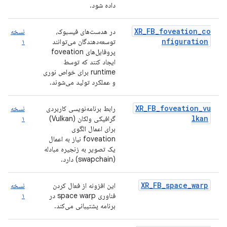
داده شود.
XR_FB_foveation_co
در هدست‌های فیسبوک،
نسخه
nfiguration
توسعه‌دهندگان می‌توانند
۱
پروفایل‌های foveation
ایجاد کنند که توسط
runtime برای خواص نوری
و عملکرد تولید می‌شوند.
XR_FB_foveation_vu
رابط برنامه‌نویسی کاربردی
نسخه
lkan
گرافیکی ولکان (Vulkan)
۱
برای اعمال الگوی
foveation نیاز به اعمال
یک تصویر به زنجیره مبادله
(swapchain) دارد.
XR_FB_space_warp
این افزونه از فعال کردن
نسخه
فناوری space warp در
۱
برنامه پشتیبانی می‌کند.