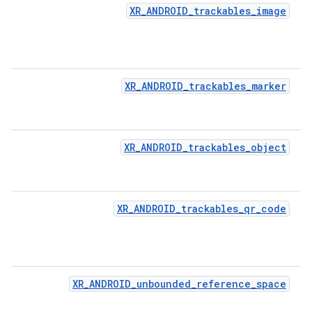
XR_ANDROID_trackables_image
XR_ANDROID_trackables_marker
XR_ANDROID_trackables_object
XR_ANDROID_trackables_qr_code
XR_ANDROID_unbounded_reference_space