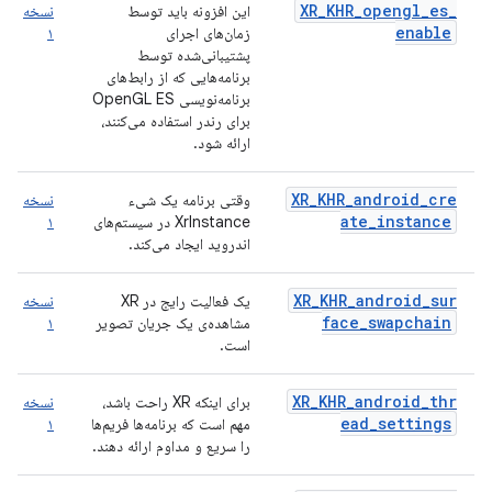
XR_KHR_opengl_es_
این افزونه باید توسط
نسخه
enable
زمان‌های اجرای
۱
پشتیبانی‌شده توسط
برنامه‌هایی که از رابط‌های
برنامه‌نویسی OpenGL ES
برای رندر استفاده می‌کنند،
ارائه شود.
XR_KHR_android_cre
وقتی برنامه یک شیء
نسخه
ate_instance
XrInstance در سیستم‌های
۱
اندروید ایجاد می‌کند.
XR_KHR_android_sur
یک فعالیت رایج در XR
نسخه
face_swapchain
مشاهده‌ی یک جریان تصویر
۱
است.
XR_KHR_android_thr
برای اینکه XR راحت باشد،
نسخه
ead_settings
مهم است که برنامه‌ها فریم‌ها
۱
را سریع و مداوم ارائه دهند.