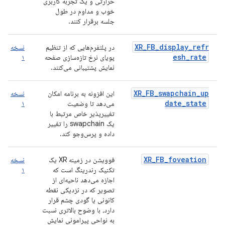
حرارتی و یک تجربه کاربری
خوب و مداوم در طول
جلسه برقرار کنند.
XR_FB_display_refr
در پلتفرم‌هایی که از تنظیم
نسخه
esh_rate
پویای نرخ تازه‌سازی صفحه
۱
نمایش پشتیبانی می‌کنند.
XR_FB_swapchain_up
این افزونه به برنامه امکان
نسخه
date_state
می‌دهد تا وضعیت
۱
تغییرپذیر خاص مرتبط با
یک swapchain را تغییر
داده و پرس‌وجو کند.
XR_FB_foveation
فوویشن در زمینه XR یک
نسخه
تکنیک رندرینگ است که
۱
اجازه می‌دهد ناحیه‌ای از
تصویر که در نزدیکی نقطه
کانونی یا گودی چشم قرار
دارد، با وضوح بالاتری نسبت
به نواحی پیرامونی نمایش