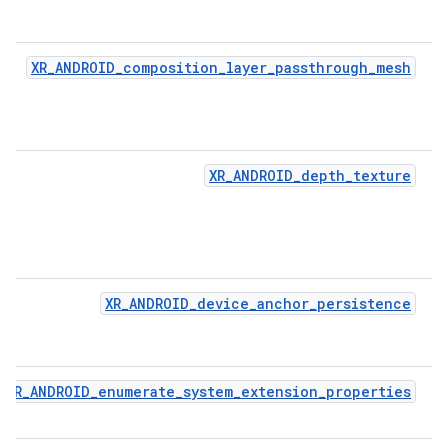
XR_ANDROID_composition_layer_passthrough_mesh
XR_ANDROID_depth_texture
XR_ANDROID_device_anchor_persistence
XR_ANDROID_enumerate_system_extension_properties