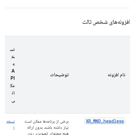
افزونه‌های شخص ثالث
نس
خ
ه
A
نام افزونه
توضیحات
PI
مک
ان
ی
XR_MND_headless
برخی از برنامه‌ها ممکن است
نسخه
نیاز داشته باشند بدون ارائه
۱
هیچ محتوای تصویری روی