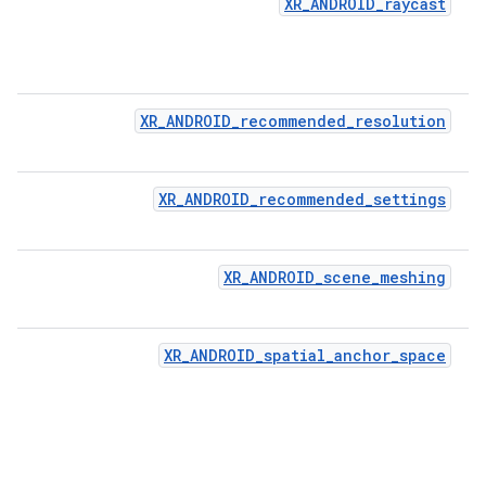
XR_ANDROID_raycast
XR_ANDROID_recommended_resolution
XR_ANDROID_recommended_settings
XR_ANDROID_scene_meshing
XR_ANDROID_spatial_anchor_space