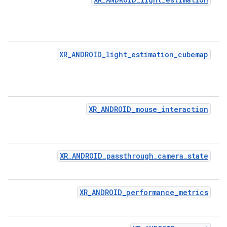
XR_ANDROID_light_estimation_cubemap
XR_ANDROID_mouse_interaction
XR_ANDROID_passthrough_camera_state
XR_ANDROID_performance_metrics