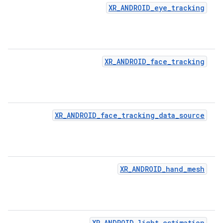
XR_ANDROID_eye_tracking
XR_ANDROID_face_tracking
XR_ANDROID_face_tracking_data_source
XR_ANDROID_hand_mesh
XR_ANDROID_light_estimation