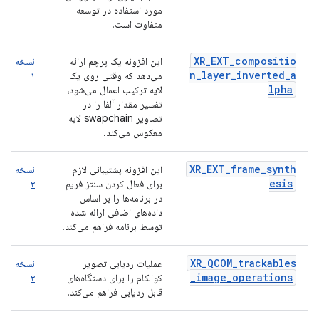
مورد استفاده در توسعه
متفاوت است.
XR_EXT_compositio
این افزونه یک پرچم ارائه
نسخه
n_layer_inverted_a
می‌دهد که وقتی روی یک
۱
lpha
لایه ترکیب اعمال می‌شود،
تفسیر مقدار آلفا را در
تصاویر swapchain لایه
معکوس می‌کند.
XR_EXT_frame_synth
این افزونه پشتیبانی لازم
نسخه
esis
برای فعال کردن سنتز فریم
۳
در برنامه‌ها را بر اساس
داده‌های اضافی ارائه شده
توسط برنامه فراهم می‌کند.
XR_QCOM_trackables
عملیات ردیابی تصویر
نسخه
_image_operations
کوالکام را برای دستگاه‌های
۳
قابل ردیابی فراهم می‌کند.