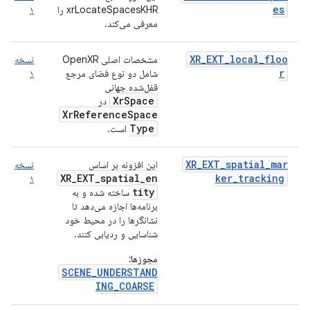
es
xrLocateSpacesKHR را
۱
معرفی می‌کند.
XR_EXT_local_floo
مشخصات اصلی OpenXR
نسخه
r
شامل دو نوع فضای مرجع
۱
قفل‌شده جهانی
XrSpace
در
XrReferenceSpace
Type
است.
XR_EXT_spatial_mar
این افزونه بر اساس
نسخه
XR_EXT_spatial_en
ker_tracking
۱
tity
ساخته شده و به
برنامه‌ها اجازه می‌دهد تا
نشانگرها را در محیط خود
شناسایی و ردیابی کنند.
مجوزها:
SCENE_UNDERSTAND
ING_COARSE