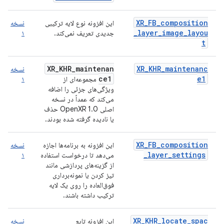
XR_FB_composition
این افزونه نوع لایه ترکیبی
نسخه
_layer_image_layou
جدیدی تعریف نمی‌کند.
۱
t
XR_KHR_maintenan
XR_KHR_maintenanc
نسخه
ce1
e1
مجموعه‌ای از
۱
ویژگی‌های جزئی را اضافه
می‌کند که عمداً در نسخه
اصلی OpenXR 1.0 حذف
یا نادیده گرفته شده بودند.
XR_FB_composition
این افزونه به برنامه‌ها اجازه
نسخه
_layer_settings
می‌دهد تا درخواست استفاده
۱
از گزینه‌های پردازشی مانند
تیز کردن یا نمونه‌برداری
فوق‌العاده را روی یک لایه
ترکیب داشته باشند.
XR_KHR_locate_spac
این افزونه تابع
نسخه