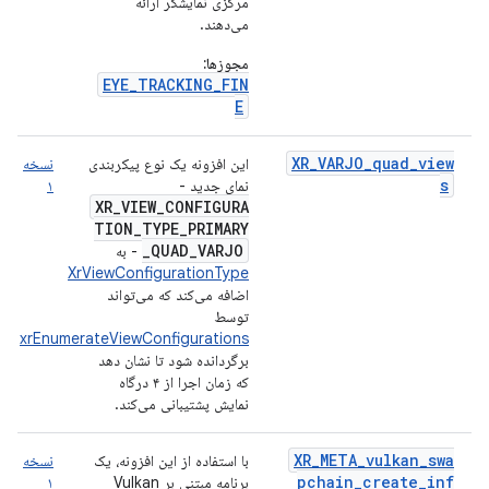
مرکزی نمایشگر ارائه
می‌دهند.
مجوزها:
EYE_TRACKING_FIN
E
XR_VARJO_quad_view
این افزونه یک نوع پیکربندی
نسخه
s
نمای جدید -
۱
XR_VIEW_CONFIGURA
TION_TYPE_PRIMARY
_QUAD_VARJO
- به
XrViewConfigurationType
اضافه می‌کند که می‌تواند
توسط
xrEnumerateViewConfigurations
برگردانده شود تا نشان دهد
که زمان اجرا از ۴ درگاه
نمایش پشتیبانی می‌کند.
XR_META_vulkan_swa
با استفاده از این افزونه، یک
نسخه
pchain_create_inf
برنامه مبتنی بر Vulkan
۱