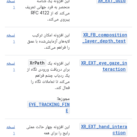
XR_EXT_uuid
این افزونه یک شناسه
نسخه
منحصر به فرد جهانی تعریف
۱
می‌کند که از RFC 4122
پیروی می‌کند.
XR_FB_composition
این افزونه امکان ترکیب
نسخه
_layer_depth_test
لایه‌های آزمایش‌شده با عمق
۱
را فراهم می‌کند.
XrPath
XR_EXT_eye_gaze_in
این افزونه یک
نسخه
teraction
برای دریافت ورودی نگاه از
۱
یک ردیاب چشم فراهم
می‌کند تا تعاملات نگاه را
فعال کند.
مجوزها:
EYE_TRACKING_FIN
E
XR_EXT_hand_intera
این افزونه چهار حالت عملی
نسخه
ction
رایج را برای همه
۱