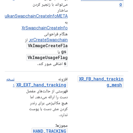
o
می‌تواند با زنجیر کردن
ساختار
XrVulkanSwapchainCreateInfoMETA
به
XrSwapchainCreateInfo
هنگام فراخوانی
xrCreateSwapchain،
از
VkImageCreateFla
gs
یا
VkImageUsageFlag
s
اضافی عبور کند.
XR_FB_hand_trackin
افزونه
نسخه
XR_EXT_hand_tracking
g_mesh
۱
فهرستی از حالت‌های مفصل
دست را ارائه می‌دهد، اما
هیچ مکانیزمی برای رندر
کردن مش دست با پوست
ندارد.
مجوزها:
HAND_TRACKING