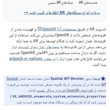
هدست‌های XR
عینک‌های XR سیمی
درباره انواع دستگاه‌های XR اطلاعات کسب کنید →
اندروید XR از طریق
مشخصات OpenXR 1.1
و فهرست بلندی از
افزونه‌های شخص ثالث از OpenXR پشتیبانی می‌کند. استفاده از این
افزونه‌ها، همان تجربه آشنا را هنگام توسعه برای XR به شما ارائه
می‌دهد. برخی از این قابلیت‌ها به
مجوزهای زمان اجرای اندروید
نیاز
دارند. اگر به دنبال ساخت مستقیم بر روی APIهای OpenXR هستید،
می‌توانید فایل‌های هدر مورد نیاز را
در مخزن jetpack-xr-natives
پیدا کنید.
توجه:
ستون
Spatial API Version
نشان دهنده نسخه انتشار
Spatial
API
است که در آن پشتیبانی از یک افزونه معرفی شده است. توصیه می‌کنیم با
استفاده
از افزونه‌های OpenXR که دارای ویژگی هستند
(مانند
)،
XR_ANDROID_enumerate_system_extension_properties
بررسی کنید که آیا یک ویژگی در دستگاه هدف شما موجود است یا خیر.