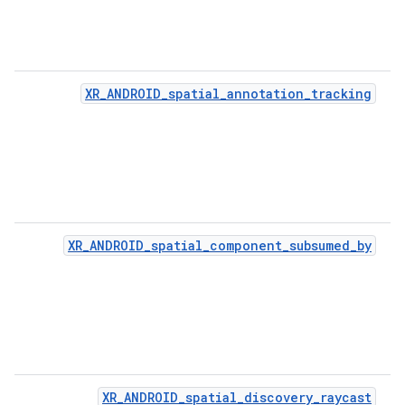
XR_ANDROID_spatial_annotation_tracking
XR_ANDROID_spatial_component_subsumed_by
XR_ANDROID_spatial_discovery_raycast