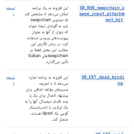
XR_KHR_swapchain_u
این افزونه به یک برنامه
نسخه
sage_input_attachm
امکان می‌دهد تا مشخص کند
۱
ent_bit
که تصاویر swapchain
باید به گونه‌ای ایجاد شوند
که بتوان از آنها به عنوان
پیوست‌های ورودی استفاده
کرد. در زمان نگارش این
مطلب، این بخش فقط بر
swapchainهای Vulkan
تأثیر می‌گذارد.
XR_EXT_dpad_bindi
این افزونه به برنامه اجازه
نسخه
ng
می‌دهد تا با تعریف
۱
مسیرهای مؤلفه اضافی برای
پیشنهاد اتصال برای یک یا
چند اقدام دیجیتال، آنها را به
یک ترک‌پد یا تامب‌استیک،
گویی یک dpad هستند،
متصل کند.