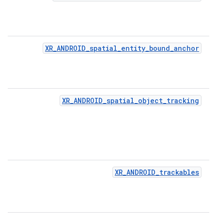
XR_ANDROID_spatial_entity_bound_anchor
XR_ANDROID_spatial_object_tracking
XR_ANDROID_trackables