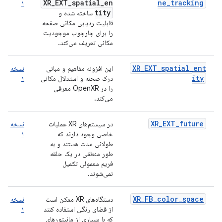
XR_EXT_spatial_en
ne_tracking
۱
tity
ساخته شده و
قابلیت ردیابی مکانی صفحه
را برای چارچوب موجودیت
مکانی تعریف می‌کند.
XR_EXT_spatial_ent
این افزونه مفاهیم و مبانی
نسخه
ity
درک صحنه و استدلال مکانی
۱
را در OpenXR معرفی
می‌کند.
XR_EXT_future
در سیستم‌های XR عملیات
نسخه
خاصی وجود دارند که
۱
طولانی مدت هستند و به
طور منطقی در یک حلقه
فریم معمولی تکمیل
نمی‌شوند.
XR_FB_color_space
دستگاه‌های XR ممکن است
نسخه
از فضای رنگی استفاده کنند
۱
که با بسیاری از مانیتورهای