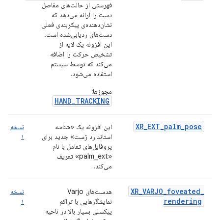
فهرستی از حالت‌های مفاصل
دست را ارائه می‌دهد که
نشان‌دهنده‌ی پیکربندی فعلی
دست‌های ردیابی‌شده است.
این افزونه یک لایه از
تشخیص حرکت را اضافه
می‌کند که توسط سیستم
استفاده می‌شود.
مجوزها:
HAND_TRACKING
XR_EXT_palm_pose
این افزونه یک «شناسه
نسخه
استاندارد ژست» جدید برای
۱
پروفایل‌های تعامل با نام
«palm_ext» تعریف
می‌کند.
XR_VARJO_foveated_
هدست‌های Varjo
نسخه
rendering
نمایشگرهایی با تراکم
۱
پیکسلی بسیار بالا در ناحیه