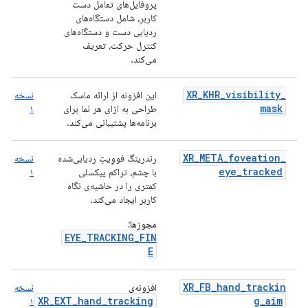
پروفایل‌های تعامل دست
کاربر، شامل دستگاه‌های
ردیابی دست و دستگاه‌های
کنترل حرکت، تعریف
می‌کند.
XR_KHR_visibility_
این افزونه از ارائه ماسک
نسخه
mask
طراحی به ازای هر نما برای
۱
برنامه‌ها پشتیبانی می‌کند.
XR_META_foveation_
رندرینگ فووِیتِ ردیابی‌شده
نسخه
eye_tracked
با چشم، تراکم پیکسلی
۱
کمتری را در حاشیه‌ی نگاه
کاربر ایجاد می‌کند.
مجوزها:
EYE_TRACKING_FIN
E
XR_FB_hand_trackin
افزونه‌ی
نسخه
XR_EXT_hand_tracking
g_aim
۱