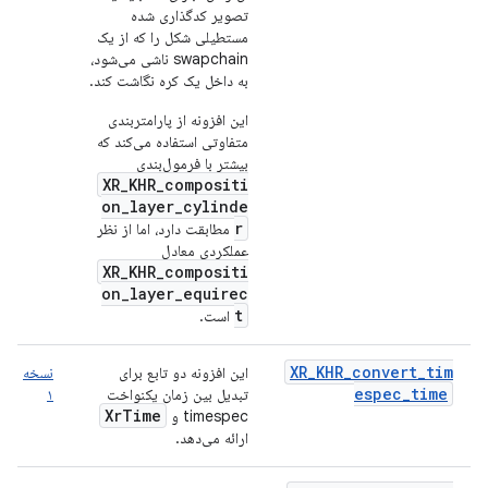
تصویر کدگذاری شده
مستطیلی شکل را که از یک
swapchain ناشی می‌شود،
به داخل یک کره نگاشت کند.
این افزونه از پارامتربندی
متفاوتی استفاده می‌کند که
بیشتر با فرمول‌بندی
XR_KHR_compositi
on_layer_cylinde
r
مطابقت دارد، اما از نظر
عملکردی معادل
XR_KHR_compositi
on_layer_equirec
t
است.
XR_KHR_convert_tim
این افزونه دو تابع برای
نسخه
espec_time
تبدیل بین زمان یکنواخت
۱
XrTime
timespec و
ارائه می‌دهد.