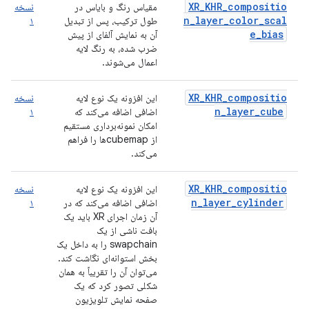
XR_KHR_compositio
مقیاس رنگ و بایاس در
نسخه
n_layer_color_scal
طول ترکیب، پس از تبدیل
۱
e_bias
آن به نمایش آلفای از پیش
ضرب شده، به رنگ لایه
اعمال می‌شوند.
XR_KHR_compositio
این افزونه یک نوع لایه
نسخه
n_layer_cube
اضافی اضافه می‌کند که
۱
امکان نمونه‌برداری مستقیم
از cubemapها را فراهم
می‌کند.
XR_KHR_compositio
این افزونه یک نوع لایه
نسخه
n_layer_cylinder
اضافی اضافه می‌کند که در
۱
آن زمان اجرای XR باید یک
بافت ناشی از یک
swapchain را به داخل یک
بخش استوانه‌ای نگاشت کند.
می‌توان آن را تقریباً به همان
شکلی تصور کرد که یک
صفحه نمایش تلویزیون