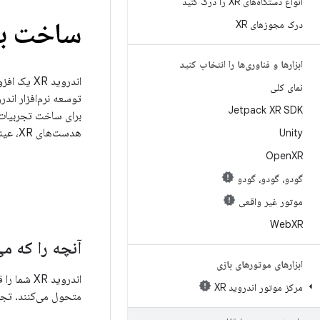
انواع دستگاه‌های XR را درک کنید
ساخت برا
درک مجوزهای XR
ابزارها و فناوری‌ها را انتخاب کنید
اندروید R
نمای کلی
Jetpack XR SDK
هدست‌های XR، عینک‌های XR سیمی، عینک‌های صوتی و عینک‌های نمایشگر نیاز دارید.
Unity
Open
XR
گودو، گودو، گودو
موتور غیر واقعی
Web
XR
آنچه را که می‌توانید با XR
ابزارهای موتورهای بازی
اندروید R
مرکز موتور اندروید XR
متحول می‌کنند. تجربیات اندروید XR به د