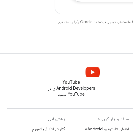
هستند. جاوا و OpenJDK علامت‌های تجاری یا علامت‌های تجاری ثبت‌شده Oracle و/یا وابسته‌های
YouTube
Android Developers را در
YouTube ببینید
اسناد و بارگیری‌ها
پشتیبانی
راهنمای «استودیو Android»
گزارش اشکال پلتفورم