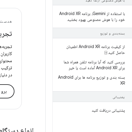
با هوش مصنوعی ارتقا دهید
با استفاده از Gemini، برنامه Android XR
خود را با هوش مصنوعی بهبود بخشید
هدست‌های XR | عینک
تجربه
بسته‌بندی و توزیع
تجربه‌ه
از کیفیت برنامه Android XR اطمینان
حاصل کنید ⍈
کاربران 
محتوای 
بررسی کنید که آیا برنامه تلفن همراه شما
ترکیب ک
برای Android XR آماده است یا خیر
در دنیا
بسته بندی و توزیع برنامه ها برای Android
XR
برو
پشتیبانی
پشتیبانی دریافت کنید
انواع دستگاه‌های ان