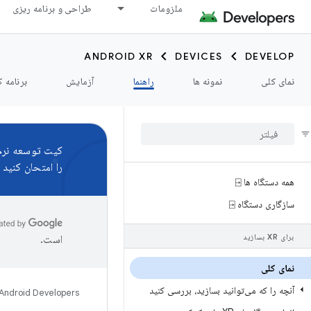
ملزومات
طراحی و برنامه ریزی
ANDROID XR
DEVICES
DEVELOP
نمای کلی
نمونه ها
راهنما
آزمایش
برنامه ک
کیت توسعه نرم‌اف
را امتحان کنید و
همه دستگاه ها ⍈
سازگاری دستگاه ⍈
برای XR بسازید
است.
نمای کلی
آنچه را که می‌توانید بسازید، بررسی کنید
Android Developers