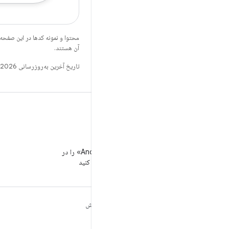
محتوا و نمونه کدها در این صفحه
آن هستند.
تاریخ آخرین به‌روزرسانی 2026-05-19 به‌وقت ساعت هماهنگ جهانی.
WeChat
«توسعه‌دهندگان Android» را در
WeChat دنبال کنید
مطالب بیشتر درباره
کاوش
ANDROID
بازی