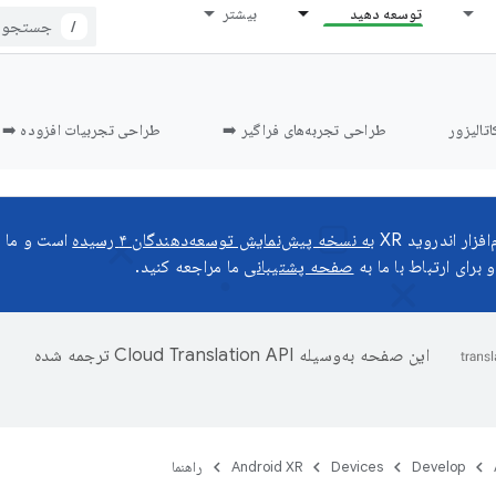
توسعه دهید
بیشتر
/
اتالیزور
طراحی تجربه‌های فراگیر ➡️
طراحی تجربیات افزوده ➡️
زار اندروید XR
به نسخه پیش‌نمایش توسعه‌دهندگان ۴ رسیده
است و ما م
 برای ارتباط با ما به
صفحه پشتیبانی
ما مراجعه کنید.
این صفحه به‌وسیله
ترجمه شده
Develop
Devices
Android XR
راهنما