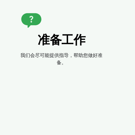
准备工作
我们会尽可能提供指导，帮助您做好准
备。