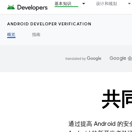
基本知识
设计和规划
ANDROID DEVELOPER VERIFICATION
概览
指南
Googl
共同
通过提高 Android