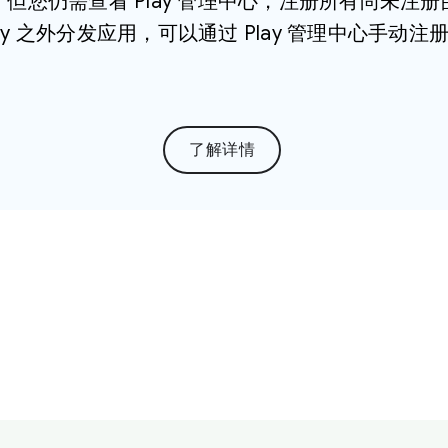
但您仍需查看 Play 管理中心，注册所有尚未注
 Play 之外分发应用，可以通过 Play 管理中心手动
了解详情