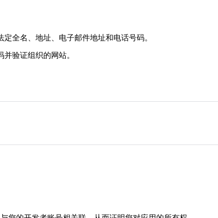
法定全名、地址、电子邮件地址和电话号码。
码并验证组织的网站。
PK 与您的开发者账号相关联，从而证明您对应用的所有权。