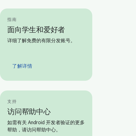
指南
面向学生和爱好者
详细了解免费的有限分发账号。
了解详情
支持
访问帮助中心
如需有关 Android 开发者验证的更多
帮助，请访问帮助中心。