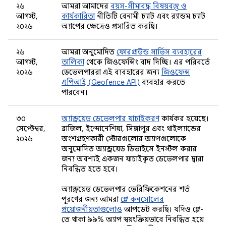
২৬
আমরা আমাদের
বয়স-সীমাবদ্ধ বিষয়বস্তু ও
আগস্ট,
কার্যকারিতা
নীতিটি বেনামী চ্যাট এবং র‍্যান্ডম চ্যাট
২০২৬
অ্যাপের ক্ষেত্রেও প্রসারিত করছি।
২৬
আমরা অনুমোদিত
ফোরগ্রাউন্ড সার্ভিস ব্যবহারের
আগস্ট,
তালিকা
থেকে জিওফেন্সিং বাদ দিচ্ছি। এর পরিবর্তে
২০২৬
ডেভেলপাররা এই ব্যবহারের জন্য
জিওফেন্স
এপিআই (Geofence API)
ব্যবহার করতে
পারবেন।
৩০
অ্যান্ড্রয়েড ডেভেলপার যাচাইকরণ
কার্যকর হয়েছে।
সেপ্টেম্বর,
ব্রাজিল, ইন্দোনেশিয়া, সিঙ্গাপুর এবং থাইল্যান্ডের
২০২৬
অংশগ্রহণকারী স্টোরগুলোর অ্যাপগুলোকে
অনুমোদিত অ্যান্ড্রয়েড ডিভাইসে ইনস্টল করার
জন্য অবশ্যই একজন যাচাইকৃত ডেভেলপার দ্বারা
নিবন্ধিত হতে হবে।
অ্যান্ড্রয়েড ডেভেলপার ভেরিফিকেশনের শর্ত
পূরণের জন্য আমরা
প্লে কনসোলের
প্রয়োজনীয়তাগুলোও
আপডেট করছি। যদিও প্লে-
তে থাকা ৯৯% অ্যাপ স্বয়ংক্রিয়ভাবে নিবন্ধিত হয়ে