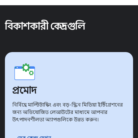
বিকাশকারী কেন্দ্রগুলি
প্রমোদ
নির্বিঘ্নে মাল্টিটাস্কিং এবং বড়-স্ক্রিন মিডিয়া ইন্টিগ্রেশনের
জন্য অভিযোজিত লেআউটের মাধ্যমে আপনার
উৎপাদনশীলতা অ্যাপগুলিকে উন্নত করুন।