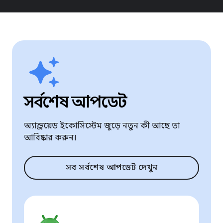
সর্বশেষ আপডেট
অ্যান্ড্রয়েড ইকোসিস্টেম জুড়ে নতুন কী আছে তা
আবিষ্কার করুন।
সব সর্বশেষ আপডেট দেখুন