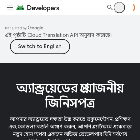
এই পৃষ্ঠাটি
Cloud Translation API
অনুবাদ করেছে।
অ্যান্ড্রয়েডের প্রয়োজনীয়
জিনিসপত্র
আপনার অ্যান্ড্রয়েড দক্ষতা উন্নত করতে ডকুমেন্টেশন, প্রশিক্ষণ
এবং কোডল্যাবগুলি অন্বেষণ করুন, আপনি প্ল্যাটফর্মে একেবারে
নতুন হোন অথবা একজন অভিজ্ঞ ডেভেলপার যিনি সর্বশেষ