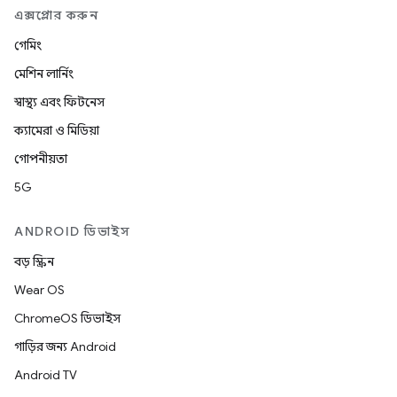
এক্সপ্লোর করুন
গেমিং
মেশিন লার্নিং
স্বাস্থ্য এবং ফিটনেস
ক্যামেরা ও মিডিয়া
গোপনীয়তা
5G
ANDROID ডিভাইস
বড় স্ক্রিন
Wear OS
ChromeOS ডিভাইস
গাড়ির জন্য Android
Android TV