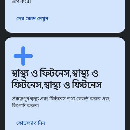
ভাগ করে।
দেব কেন্দ্র দেখুন
স্বাস্থ্য ও ফিটনেস,স্বাস্থ্য ও
ফিটনেস,স্বাস্থ্য ও ফিটনেস
গুরুত্বপূর্ণ স্বাস্থ্য এবং ফিটনেস তথ্য রেকর্ড করুন এবং
রিপোর্ট করুন।
কোডল্যাব নিন