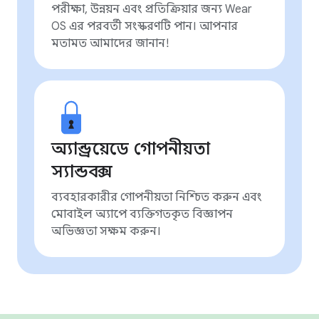
পরীক্ষা, উন্নয়ন এবং প্রতিক্রিয়ার জন্য Wear
OS এর পরবর্তী সংস্করণটি পান। আপনার
মতামত আমাদের জানান!
অ্যান্ড্রয়েডে গোপনীয়তা
স্যান্ডবক্স
ব্যবহারকারীর গোপনীয়তা নিশ্চিত করুন এবং
মোবাইল অ্যাপে ব্যক্তিগতকৃত বিজ্ঞাপন
অভিজ্ঞতা সক্ষম করুন।