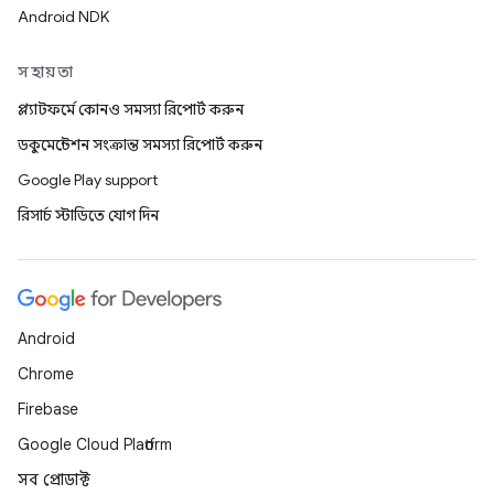
Android NDK
সহায়তা
প্ল্যাটফর্মে কোনও সমস্যা রিপোর্ট করুন
ডকুমেন্টেশন সংক্রান্ত সমস্যা রিপোর্ট করুন
Google Play support
রিসার্চ স্টাডিতে যোগ দিন
Android
Chrome
Firebase
Google Cloud Platform
সব প্রোডাক্ট