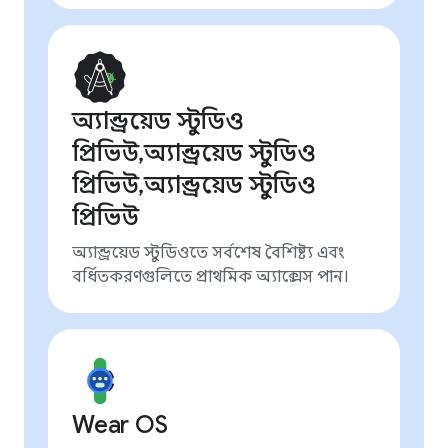
অ্যান্ড্রয়েড স্টুডিও
প্রিভিউ,অ্যান্ড্রয়েড স্টুডিও
প্রিভিউ,অ্যান্ড্রয়েড স্টুডিও
প্রিভিউ
অ্যান্ড্রয়েড স্টুডিওতে সর্বশেষ বৈশিষ্ট্য এবং
বর্ধিতকরণগুলিতে প্রাথমিক অ্যাক্সেস পান।
Wear OS