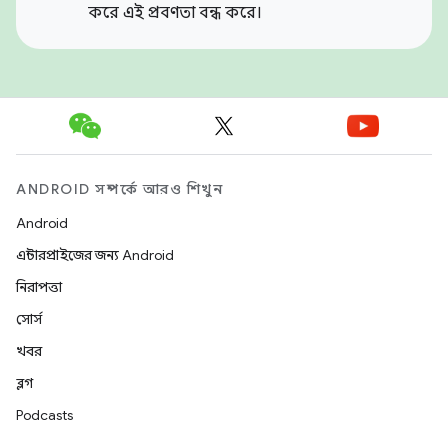
করে এই প্রবণতা বন্ধ করে।
ANDROID সম্পর্কে আরও শিখুন
Android
এন্টারপ্রাইজের জন্য Android
নিরাপত্তা
সোর্স
খবর
ব্লগ
Podcasts