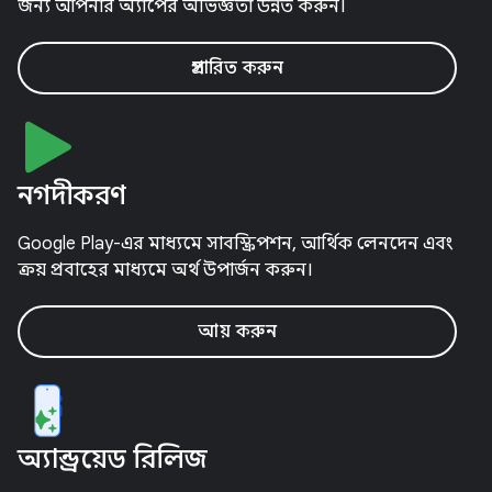
জন্য আপনার অ্যাপের অভিজ্ঞতা উন্নত করুন।
প্রসারিত করুন
নগদীকরণ
Google Play-এর মাধ্যমে সাবস্ক্রিপশন, আর্থিক লেনদেন এবং
ক্রয় প্রবাহের মাধ্যমে অর্থ উপার্জন করুন।
আয় করুন
অ্যান্ড্রয়েড রিলিজ