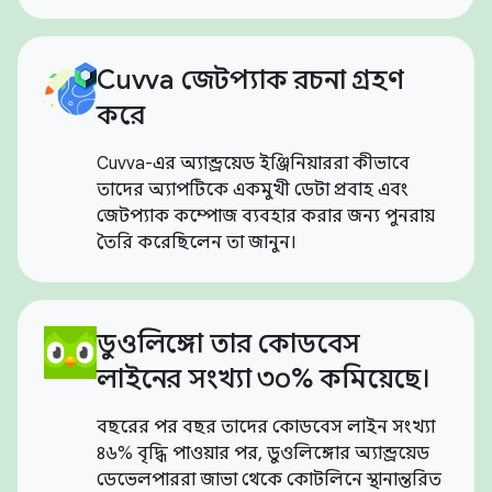
Cuvva জেটপ্যাক রচনা গ্রহণ
করে
Cuvva-এর অ্যান্ড্রয়েড ইঞ্জিনিয়াররা কীভাবে
তাদের অ্যাপটিকে একমুখী ডেটা প্রবাহ এবং
জেটপ্যাক কম্পোজ ব্যবহার করার জন্য পুনরায়
তৈরি করেছিলেন তা জানুন।
ডুওলিঙ্গো তার কোডবেস
লাইনের সংখ্যা ৩০% কমিয়েছে।
বছরের পর বছর তাদের কোডবেস লাইন সংখ্যা
৪৬% বৃদ্ধি পাওয়ার পর, ডুওলিঙ্গোর অ্যান্ড্রয়েড
ডেভেলপাররা জাভা থেকে কোটলিনে স্থানান্তরিত