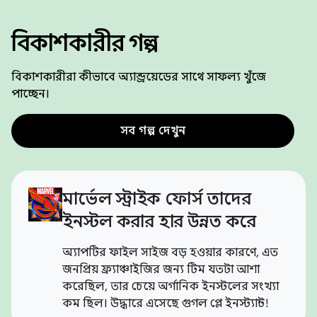
বিকাশকারীর গল্প
বিকাশকারীরা কীভাবে অ্যান্ড্রয়েডের সাথে সাফল্য খুঁজে
পাচ্ছেন।
সব গল্প দেখুন
মার্ভেল স্ট্রাইক ফোর্স তাদের
ইনস্টল করার হার উন্নত করে
অ্যাপটির ফাইল সাইজ বড় হওয়ার কারণে, এত
জনপ্রিয় ফ্র্যাঞ্চাইজির জন্য টিম যতটা আশা
করেছিল, তার চেয়ে অর্গানিক ইনস্টলের সংখ্যা
কম ছিল। উদ্ধারে এসেছে গুগল প্লে ইনস্ট্যান্ট!