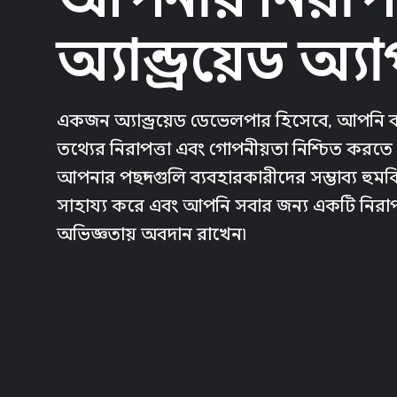
অ্যান্ড্রয়েড অ্
একজন অ্যান্ড্রয়েড ডেভেলপার হিসেবে, আপনি ব
তথ্যের নিরাপত্তা এবং গোপনীয়তা নিশ্চিত করতে 
আপনার পছন্দগুলি ব্যবহারকারীদের সম্ভাব্য হুমক
সাহায্য করে এবং আপনি সবার জন্য একটি নিরাপ
অভিজ্ঞতায় অবদান রাখেন৷