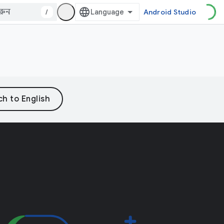
/
Android Studio