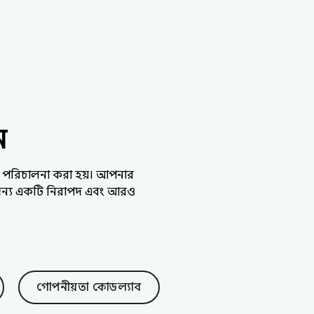
ন
দে পরিচালনা করা হয়। আপনার
ার জন্য একটি নিরাপদ এবং আরও
গোপনীয়তা কোডল্যাব