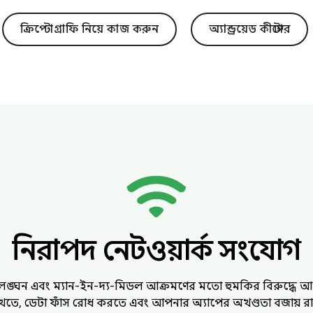
ক্রিপ্টোগ্রাফি নিয়ে কাজ করুন
অ্যান্ড্রয়েড কীস্টোর
নিরাপদ নেটওয়ার্ক সংযোগ
 লঙ্ঘন এবং ম্যান-ইন-দ্য-মিডল আক্রমণের মতো হুমকির বিরুদ্ধে আ
াখতে, ডেটা ফাঁস রোধ করতে এবং আপনার অ্যাপের অখণ্ডতা বজায় রাখতে