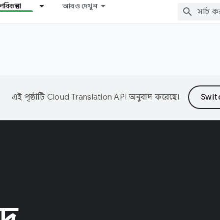
রিকল্পনা
আরও দেখুন
এই পৃষ্ঠাটি
Cloud Translation API
অনুবাদ করেছে।
পদ