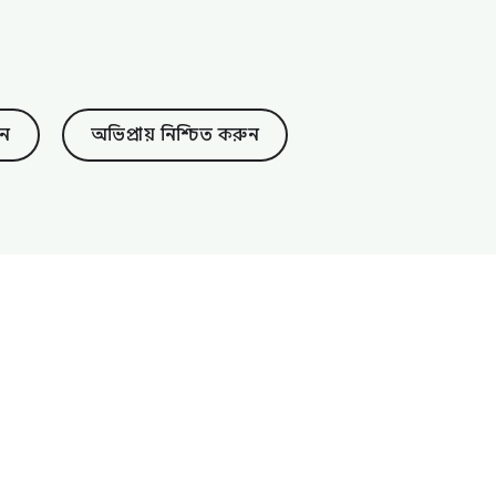
ুন
অভিপ্রায় নিশ্চিত করুন