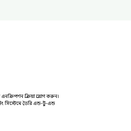
্রিপশন প্রক্রিয়া প্রয়োগ করুন।
সিস্টেমে তৈরি এন্ড-টু-এন্ড