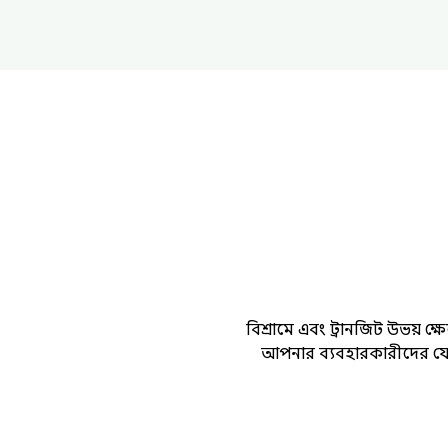
বিশ্রামে এবং ট্রানজিট উভয় ক্ষ
আপনার ব্যবহারকারীদের যোগা