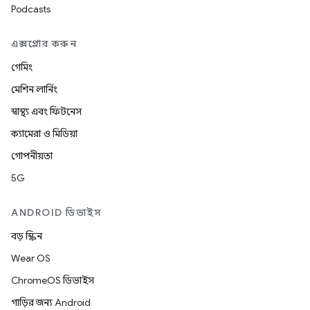
Podcasts
এক্সপ্লোর করুন
গেমিং
মেশিন লার্নিং
স্বাস্থ্য এবং ফিটনেস
ক্যামেরা ও মিডিয়া
গোপনীয়তা
5G
ANDROID ডিভাইস
বড় স্ক্রিন
Wear OS
ChromeOS ডিভাইস
গাড়ির জন্য Android