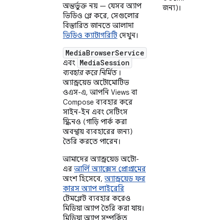
অন্তর্ভুক্ত নয় — যেসব অ্যাপ
জন্য)।
ভিডিও প্লে করে, সেগুলোর
বিস্তারিত জানতে আলাদা
ভিডিও ক্যাটাগরিটি
দেখুন।
MediaBrowserService
MediaSession
এবং
ব্যবহার করে নির্মিত
।
অ্যান্ড্রয়েড অটোমোটিভ
ওএস-এ, আপনি Views বা
Compose ব্যবহার করে
সাইন-ইন এবং সেটিংস
স্ক্রিনও (গাড়ি পার্ক করা
অবস্থায় ব্যবহারের জন্য)
তৈরি করতে পারেন।
আমাদের অ্যান্ড্রয়েড অটো-
এর
আর্লি অ্যাক্সেস প্রোগ্রামের
অংশ হিসেবে,
অ্যান্ড্রয়েড ফর
কারস অ্যাপ লাইব্রেরি
টেমপ্লেট ব্যবহার করেও
মিডিয়া অ্যাপ তৈরি করা যায়।
মিডিয়া অ্যাপ সম্পর্কিত