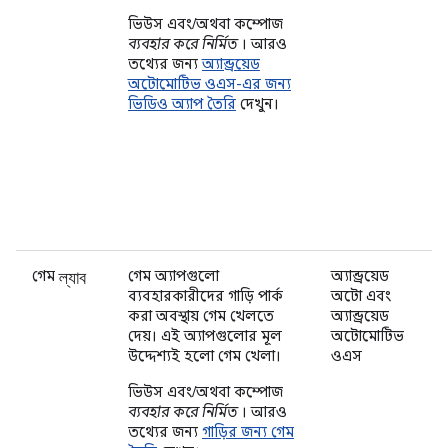
সা
ভিউস এবং/অথবা কম্পোজ
অ
ব্যবহার করে নির্মিত
। আরও
পদ
তথ্যের জন্য
অ্যান্ড্রয়েড
অন
অটোমোটিভ ওএস-এর জন্য
ভ
ভিডিও অ্যাপ তৈরি
দেখুন।
অ
গা
চ
স
ব্
স
প
ল্যাব
গেম
গেম অ্যাপগুলো
অ্যান্ড্রয়েড
শু
ব্যবহারকারীদের গাড়ি পার্ক
অটো এবং
কর
করা অবস্থায় গেম খেলতে
অ্যান্ড্রয়েড
দেয়। এই অ্যাপগুলোর মূল
অটোমোটিভ
উদ্দেশ্যই হলো গেম খেলা।
ওএস
ভিউস এবং/অথবা কম্পোজ
ব্যবহার করে নির্মিত
। আরও
তথ্যের জন্য
গাড়ির জন্য গেম