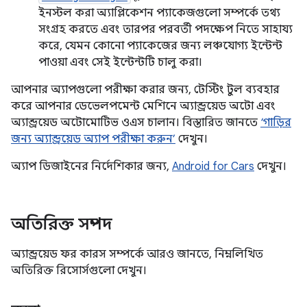
ইনস্টল করা অ্যাপ্লিকেশন প্যাকেজগুলো সম্পর্কে তথ্য
সংগ্রহ করতে এবং তারপর পরবর্তী পদক্ষেপ নিতে সাহায্য
করে, যেমন কোনো প্যাকেজের জন্য লঞ্চযোগ্য ইন্টেন্ট
পাওয়া এবং সেই ইন্টেন্টটি চালু করা।
আপনার অ্যাপগুলো পরীক্ষা করার জন্য, টেস্টিং টুল ব্যবহার
করে আপনার ডেভেলপমেন্ট মেশিনে অ্যান্ড্রয়েড অটো এবং
অ্যান্ড্রয়েড অটোমোটিভ ওএস চালান। বিস্তারিত জানতে
‘গাড়ির
জন্য অ্যান্ড্রয়েড অ্যাপ পরীক্ষা করুন’
দেখুন।
অ্যাপ ডিজাইনের নির্দেশিকার জন্য,
Android for Cars
দেখুন।
অতিরিক্ত সম্পদ
অ্যান্ড্রয়েড ফর কারস সম্পর্কে আরও জানতে, নিম্নলিখিত
অতিরিক্ত রিসোর্সগুলো দেখুন।