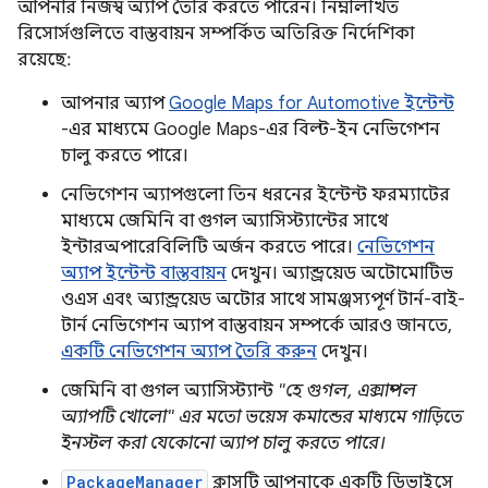
আপনার নিজস্ব অ্যাপ তৈরি করতে পারেন। নিম্নলিখিত
রিসোর্সগুলিতে বাস্তবায়ন সম্পর্কিত অতিরিক্ত নির্দেশিকা
রয়েছে:
আপনার অ্যাপ
Google Maps for Automotive ইন্টেন্ট
-এর মাধ্যমে Google Maps-এর বিল্ট-ইন নেভিগেশন
চালু করতে পারে।
নেভিগেশন অ্যাপগুলো তিন ধরনের ইন্টেন্ট ফরম্যাটের
মাধ্যমে জেমিনি বা গুগল অ্যাসিস্ট্যান্টের সাথে
ইন্টারঅপারেবিলিটি অর্জন করতে পারে।
নেভিগেশন
অ্যাপ ইন্টেন্ট বাস্তবায়ন
দেখুন। অ্যান্ড্রয়েড অটোমোটিভ
ওএস এবং অ্যান্ড্রয়েড অটোর সাথে সামঞ্জস্যপূর্ণ টার্ন-বাই-
টার্ন নেভিগেশন অ্যাপ বাস্তবায়ন সম্পর্কে আরও জানতে,
একটি নেভিগেশন অ্যাপ তৈরি করুন
দেখুন।
জেমিনি বা গুগল অ্যাসিস্ট্যান্ট
"হে গুগল, এক্সাম্পল
অ্যাপটি খোলো" এর মতো ভয়েস কমান্ডের মাধ্যমে গাড়িতে
ইনস্টল করা যেকোনো অ্যাপ চালু করতে পারে।
PackageManager
ক্লাসটি আপনাকে একটি ডিভাইসে