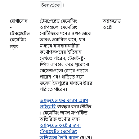
Service
।
যোগাযোগ
টেমপ্লেটেড মেসেজিং
অ্যান্ড্রয়েড
গা
-
অ্যাপগুলো মেসেজিং
অটো
চ
টেমপ্লেটেড
নোটিফিকেশনের সক্ষমতাকে
সম
মেসেজিং
আরও প্রসারিত করে, যার
কর
ল্যাব
মাধ্যমে ব্যবহারকারীরা
কথোপকথনের ইতিহাস
দেখতে পারেন, টেক্সট-টু-
স্পিচ ব্যবহার করে পুরোনো
মেসেজগুলো জোরে পড়তে
পারেন এবং গাড়িতে বসে
ভয়েস ইনপুটের মাধ্যমে উত্তর
পাঠাতে পারেন।
অ্যান্ড্রয়েড ফর কারস অ্যাপ
লাইব্রেরি
ব্যবহার করে নির্মিত
। মেসেজিং অ্যাপ সম্পর্কিত
অতিরিক্ত তথ্যের জন্য
অ্যান্ড্রয়েড অটোর জন্য
টেমপ্লেটেড মেসেজিং
অভিজ্ঞতা তৈরি করুন
দেখুন।