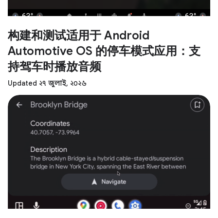
构建和测试适用于 Android
Automotive OS 的停车模式应用：支
持驾车时播放音频
Updated ২৭ জুলাই, ২০২৬