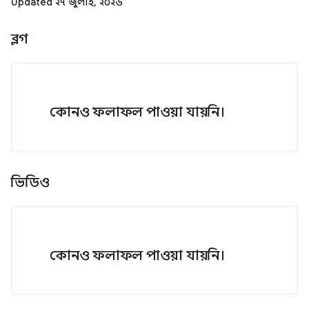
Updated ২৭ জুলাই, ২০২৬
ব্লগ
কোনও ফলাফল পাওয়া যায়নি।
ভিডিও
কোনও ফলাফল পাওয়া যায়নি।