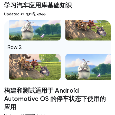
学习汽车应用库基础知识
Updated ২৭ জুলাই, ২০২৬
构建和测试适用于 Android
Automotive OS 的停车状态下使用的
应用